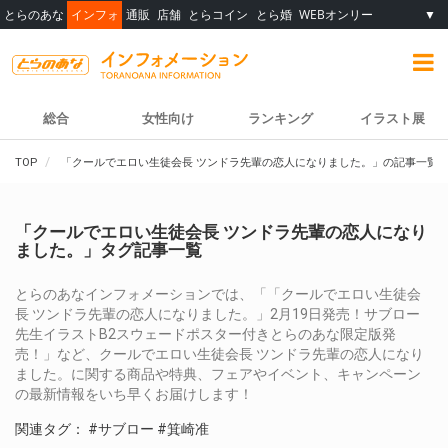
とらのあな
インフォ
通販
店舗
とらコイン
とら婚
WEBオンリー
▼
総合
女性向け
ランキング
イラスト展
TOP
「クールでエロい生徒会長 ツンドラ先輩の恋人になりました。」の記事一覧
「クールでエロい生徒会長 ツンドラ先輩の恋人になり
ました。」タグ記事一覧
とらのあなインフォメーションでは、「「クールでエロい生徒会
長 ツンドラ先輩の恋人になりました。」2月19日発売！サブロー
先生イラストB2スウェードポスター付きとらのあな限定版発
売！」など、クールでエロい生徒会長 ツンドラ先輩の恋人になり
ました。に関する商品や特典、フェアやイベント、キャンペーン
の最新情報をいち早くお届けします！
関連タグ：
#サブロー
#箕崎准