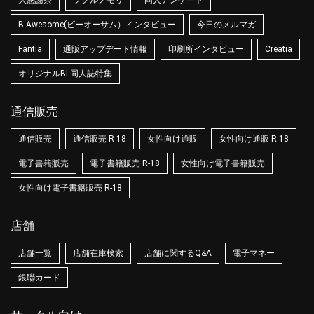
大感謝祭
ツクルノモリ
同人アンケート
B-Awesome(ビーオーサム）インタビュー
今日のメルマガ
Fantia
通販アップデート情報
印刷所インタビュー
Creatia
オリジナルBL同人誌特集
通信販売
通信販売
通信販売 R-18
女性向け通販
女性向け通販 R-18
電子書籍販売
電子書籍販売 R-18
女性向け電子書籍販売
女性向け電子書籍販売 R-18
店舗
店舗一覧
店舗在庫検索
店舗に関するQ&A
電子マネー
銀聯カード