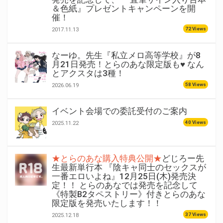
＆色紙』プレゼントキャンペーンを開
催！
72 Views
2017.11.13
なーゆ。先生『私立メロ高等学校』が8
月21日発売！とらのあな限定版も♥ なん
とアクスタは3種！
58 Views
2026.06.19
イベント会場での委託受付のご案内
40 Views
2025.11.22
★とらのあな購入特典公開★
どじろー先
生最新単行本 『陰キャ同士のセックスが
一番エロいよね』12月25日(木)発売決
定！！ とらのあなでは発売を記念して
《特製B2タペストリー》付きとらのあな
限定版を発売いたします！！
37 Views
2025.12.18