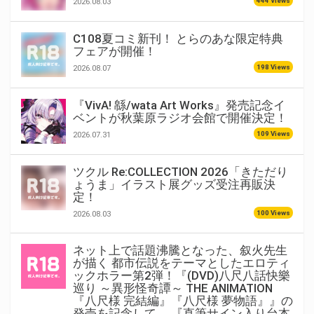
444 Views
2026.08.03
C108夏コミ新刊！ とらのあな限定特典
フェアが開催！
198 Views
2026.08.07
『VivA! 緜/wata Art Works』発売記念イ
ベントが秋葉原ラジオ会館で開催決定！
109 Views
2026.07.31
ツクル Re:COLLECTION 2026「きただり
ょうま」イラスト展グッズ受注再販決
定！
100 Views
2026.08.03
ネット上で話題沸騰となった、叙火先生
が描く 都市伝説をテーマとしたエロティ
ックホラー第2弾！『(DVD)八尺八話快樂
巡り ～異形怪奇譚～ THE ANIMATION
『八尺様 完結編』『八尺様 夢物語』』の
発売を記念して、 『直筆サイン入り台本