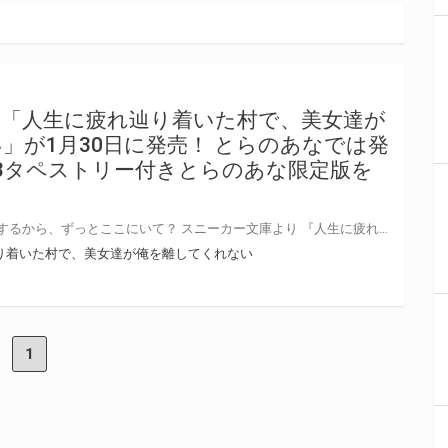
「人生に疲れ辿り着いた村で、美女達が
」が1月30日に発売！ とらのあなでは発
3タペストリー付きとらのあな限定版を
ご飯、お風呂、えっちも――全部するから、ずっとここにいて？ スニーカー文庫より 『人生に疲れ辿り着いた村で、美女達が俺を離してくれない』が1月30日(金)に発売！ とらのあなでは発売を記念して「特製A3タペストリー付き」とらのあな限定版を発売いたします。 とらのあな限定版の数は限られていますので是非お早めにお求めください！
り着いた村で、美女達が俺を離してくれない
1