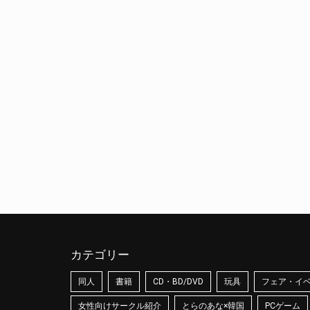
カテゴリー
同人
書籍
CD・BD/DVD
玩具
フェア・イ
女性向けサークル紹介
とらのあな×韓国
PCゲーム