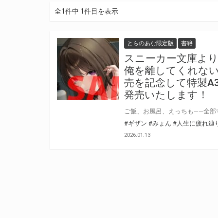
全1件中 1件目を表示
とらのあな限定版
書籍
スニーカー文庫より
俺を離してくれない
売を記念して特製A
発売いたします！
#ギザン
#みょん
#人生に疲れ辿
2026.01.13