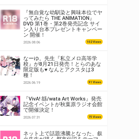
『無自覚な幼馴染と興味本位でヤ
ってみたら THE ANIMATION』
DVD 第1巻・第2巻発売記念 サイ
ン入り台本プレゼントキャンペー
ン 開催！
102 Views
2026.08.06
なーゆ。先生『私立メロ高等学
校』が8月21日発売！とらのあな
限定版も♥ なんとアクスタは3
種！
91 Views
2026.06.19
『VivA! 緜/wata Art Works』発売
記念イベントが秋葉原ラジオ会館
で開催決定！
75 Views
2026.07.31
ネット上で話題沸騰となった、叙