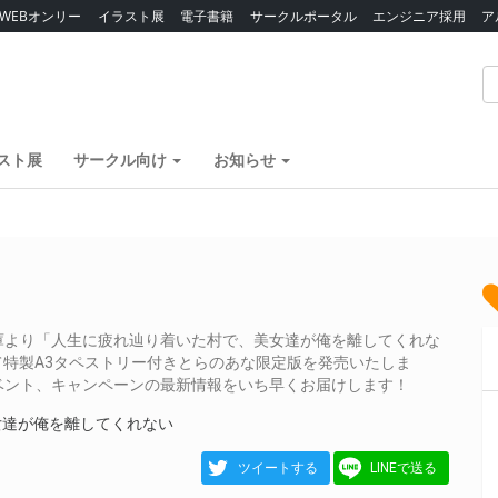
WEBオンリー
イラスト展
電子書籍
サークルポータル
エンジニア採用
ア
スト展
サークル向け
お知らせ
庫より「人生に疲れ辿り着いた村で、美女達が俺を離してくれな
て特製A3タペストリー付きとらのあな限定版を発売いたしま
ベント、キャンペーンの最新情報をいち早くお届けします！
女達が俺を離してくれない
ツイートする
LINEで送る