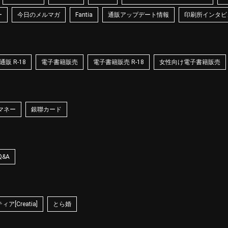
ー
今日のメルマガ
Fantia
通販アップデート情報
印刷所インタビ
販 R-18
電子書籍販売
電子書籍販売 R-18
女性向け電子書籍販売
マネー
銀聯カード
Q&A
ア[Creatia]
とら婚