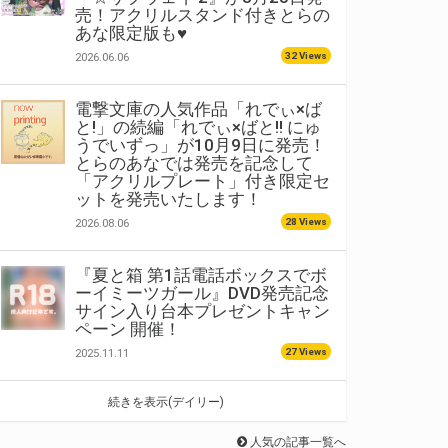
売！アクリルスタンド付きとらの
あな限定版も♥
32 Views
2026.06.06
電撃文庫の人気作品「れでぃ×ば
と!」の続編「れでぃ×ばと!! にゅ
うでいずっ」が10月9日に発売！
とらのあなでは発売を記念して
「アクリルプレート」付き限定セ
ットを発売いたします！
28 Views
2026.08.06
『夏と箱 第1話電話ボックスでボ
ーイミーツガール』DVD発売記念
サイン入り台本プレゼントキャン
ペーン 開催！
27 Views
2025.11.11
続きを表示(デイリー)
人気の記事一覧へ