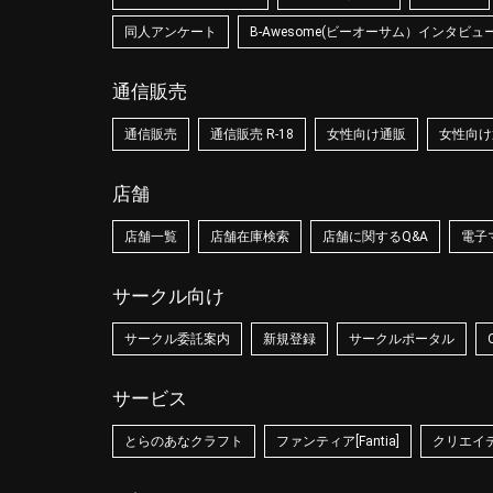
同人アンケート
B-Awesome(ビーオーサム）インタビュ
通信販売
通信販売
通信販売 R-18
女性向け通販
女性向け通
店舗
店舗一覧
店舗在庫検索
店舗に関するQ&A
電子
サークル向け
サークル委託案内
新規登録
サークルポータル
サービス
とらのあなクラフト
ファンティア[Fantia]
クリエイティ