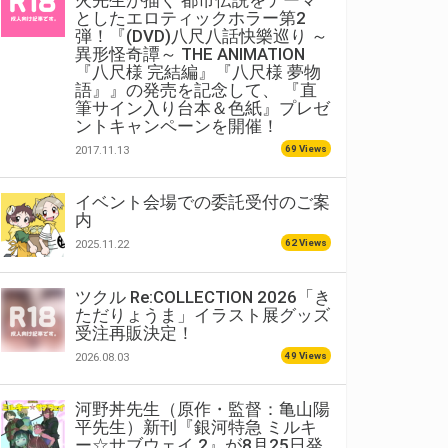
火先生が描く 都市伝説をテーマ
としたエロティックホラー第2
弾！『(DVD)八尺八話快樂巡り ～
異形怪奇譚～ THE ANIMATION
『八尺様 完結編』『八尺様 夢物
語』』の発売を記念して、 『直
筆サイン入り台本＆色紙』プレゼ
ントキャンペーンを開催！
69 Views
2017.11.13
イベント会場での委託受付のご案
内
62 Views
2025.11.22
ツクル Re:COLLECTION 2026「き
ただりょうま」イラスト展グッズ
受注再販決定！
49 Views
2026.08.03
河野丼先生（原作・監督：亀山陽
平先生）新刊『銀河特急 ミルキ
ー☆サブウェイ 2』が8月25日発