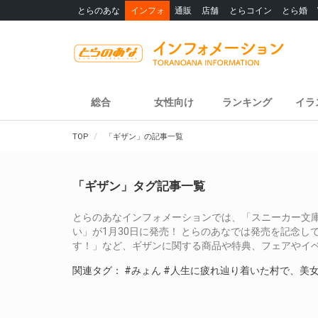
とらのあな
インフォ
通販
店舗
とらコイン
とら婚
総合
女性向け
ランキング
イラ
TOP
「ギザン」の記事一覧
「ギザン」タグ記事一覧
とらのあなインフォメーションでは、「スニーカー文
い」が1月30日に発売！ とらのあなでは発売を記念し
す！」など、ギザンに関する商品や特典、フェアやイ
関連タグ：
#みょん
#人生に疲れ辿り着いた村で、美