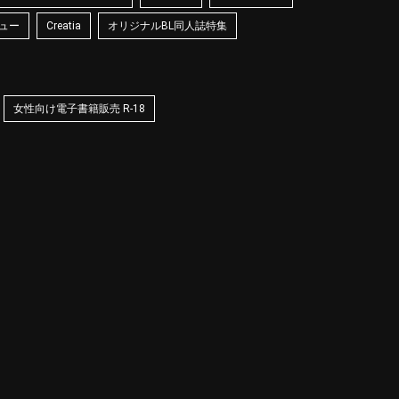
ュー
Creatia
オリジナルBL同人誌特集
女性向け電子書籍販売 R-18