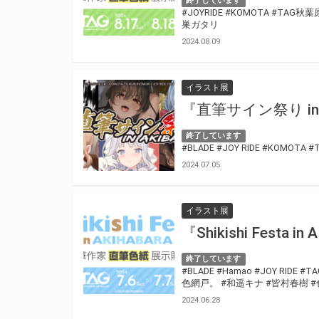
終了しています
#JOYRIDE
#KOMOTA
#TAG秋葉
巣ガタリ
2024.08.09
イラスト展
『直筆サイン祭り in
終了しています
#BLADE
#JOY RIDE
#KOMOTA
#
2024.07.05
イラスト展
『Shikishi Festa
終了しています
#BLADE
#Hamao
#JOY RIDE
#T
色網戸。
#和遥キナ
#皆村春樹
#
2024.06.28