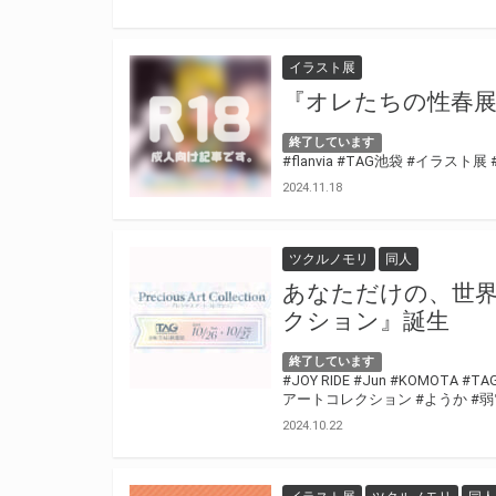
イラスト展
『オレたちの性春展
終了しています
#flanvia
#TAG池袋
#イラスト展
2024.11.18
ツクルノモリ
同人
あなただけの、世界
クション』誕生
終了しています
#JOY RIDE
#Jun
#KOMOTA
#TA
アートコレクション
#ようか
#
2024.10.22