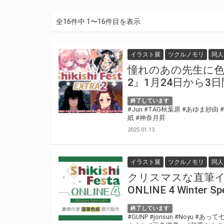
全16件中 1〜16件目を表示
イラスト展
ツクルノモリ
同人
憧れのあの先生に色紙をオ
2』1月24日から3
終了しています
#Jun
#TAG秋葉原
#あゆま紗由
紙
#神奈月昇
2025.01.13
イラスト展
ツクルノモリ
同人
クリスマスな直筆イラス
ONLINE 4 Winter Sp
終了しています
#GUNP
#jonsun
#Noyu
#あって