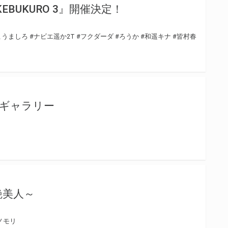
in IKEBUKURO 3』開催決定！
こうましろ
#ナビエ遥か2T
#フクダーダ
#ろうか
#和遥キナ
#皆村春
bギャラリー
艶美人～
ノモリ