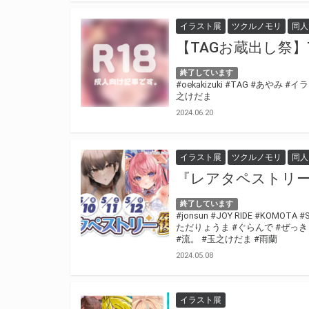
イラスト展
ツクルノモリ
同人
【TAGお蔵出し祭】
終了しています
#oekakizuki
#TAG
#あやみ
#イ
之けだま
2024.06.20
イラスト展
ツクルノモリ
同人
『レアタペストリー
終了しています
#jonsun
#JOY RIDE
#KOMOTA
#
ただりょうま
#ぐらんで
#ぜっき
#流。
#玉之けだま
#雨蘭
2024.05.08
イラスト展