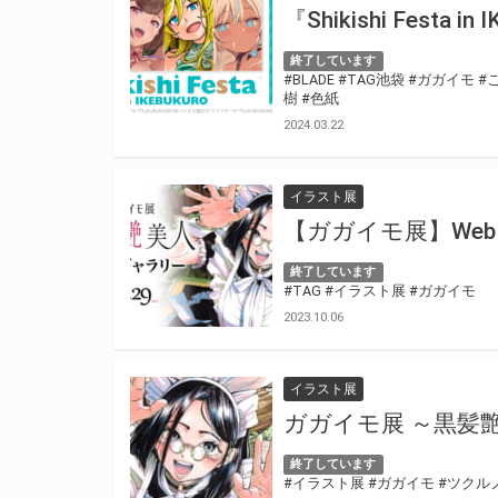
『Shikishi Festa 
終了しています
#BLADE
#TAG池袋
#ガガイモ
#
樹
#色紙
2024.03.22
イラスト展
【ガガイモ展】We
終了しています
#TAG
#イラスト展
#ガガイモ
2023.10.06
イラスト展
ガガイモ展 ～黒髪
終了しています
#イラスト展
#ガガイモ
#ツクル