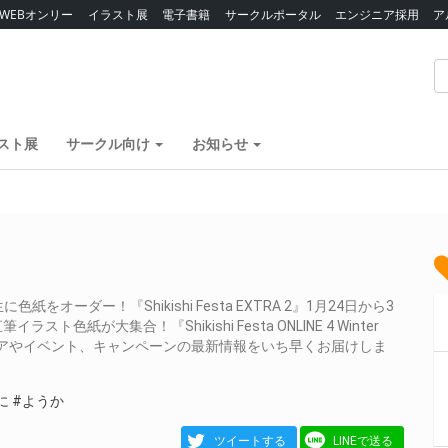
WEBオンリー
イラスト展
電子書籍
サークルポータル
エンジニア採用
ア
スト展
サークル向け
お知らせ
ーダー！『Shikishi Festa EXTRA 2』1月24日から3
紙が大集合！『Shikishi Festa ONLINE 4 Winter
フェアやイベント、キャンペーンの最新情報をいち早くお届けしま
に
#ようか
ツイートする
LINEで送る