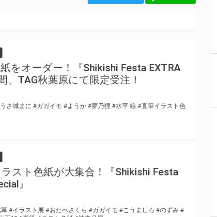
ーダー！『Shikishi Festa EXTRA
日間、TAG秋葉原にて限定受注！
#うさ城まに
#ガガイモ
#ようか
#夢乃狸
#水平 線
#直筆イラスト色
ト色紙が大集合！『Shikishi Festa
ecial』
七草
#イラスト展
#おたべさくら
#ガガイモ
#こうましろ
#のずみ
#