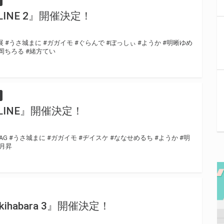
 ONLINE 2』開催決定！
展
#うさ城まに
#ガガイモ
#ぐらんで
#ぼっしぃ
#ようか
#明晰ゆめ
岡ちろる
#緒方てい
 ONLINE』開催決定！
AG
#うさ城まに
#ガガイモ
#ヂイスケ
#ななせめるち
#ようか
#明
月昇
in Akihabara 3』開催決定！