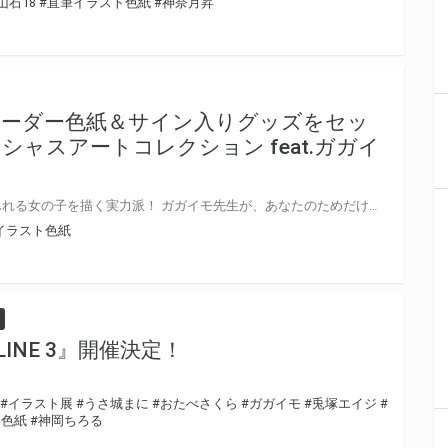
山石18
#直筆イラスト色紙
#神奈月昇
オーダー色紙＆サイン入りグッズをセッ
ャスアートコレクション feat.ガガイ
繊細な筆使いでかわいらしさあふれる女の子を描く実力派！ ガガイモ先生が、あなたのためだけに直筆イラストを描き上げてくださいます！ 色紙は豪華サイン入りグッズと一緒にお届けいたします！ 是非このチャンスをお見逃しなく！ 【お申込みはこちらから！（受注フォームが開きます）】
イラスト色紙
 ONLINE 3』開催決定！
#イラスト展
#うさ城まに
#おたべさくら
#ガガイモ
#兎塚エイジ
#
ト色紙
#神岡ちろる