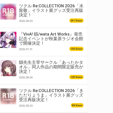
ツクル Re:COLLECTION 2026「水
龍敬」イラスト展グッズ受注再販
決定！
241 Views
2026.08.03
『VivA! 緜/wata Art Works』発売
記念イベントが秋葉原ラジオ会館
で開催決定！
150 Views
2026.07.31
緜先生主宰サークル「あったかタ
オル」同人作品の期間限定販売が
決定！
125 Views
2026.08.04
ツクル Re:COLLECTION 2026「き
ただりょうま」イラスト展グッズ
受注再販決定！
88 Views
2026.08.03