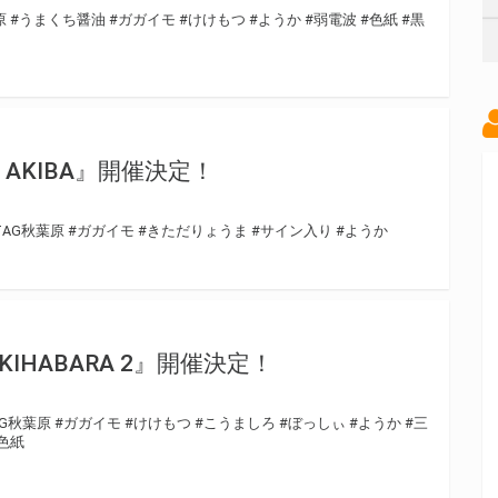
原
#うまくち醤油
#ガガイモ
#けけもつ
#ようか
#弱電波
#色紙
#黒
 AKIBA』開催決定！
TAG秋葉原
#ガガイモ
#きただりょうま
#サイン入り
#ようか
 in AKIHABARA 2』開催決定！
AG秋葉原
#ガガイモ
#けけもつ
#こうましろ
#ぼっしぃ
#ようか
#三
色紙