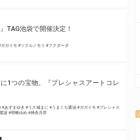
』TAG池袋で開催決定！
#ガガイモ
#ツクルノモリ
#フクダーダ
に1つの宝物。『プレシャスアートコレ
G
#あずまゆき
#うさ城まに
#うまくち醤油
#ガガイモ
#プレシャス
弱電波
#明晰ゆめ
#神奈月昇