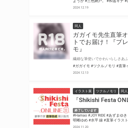
ようか
#三色網戸。
#和遥キナ
#
2024.12.19
同人
ガガイモ先生直筆
トでお届け！『プレシ
モ』
#ガガイモ
#ツクルノモリ
#直筆
2024.12.13
イラスト展
ツクルノモリ
同人
『Shikishi Festa
終了しています
#Hamao
#JOY RIDE
#あずまゆき
明晰ゆめ
#水平 線
#直筆イラス
2024.11.20