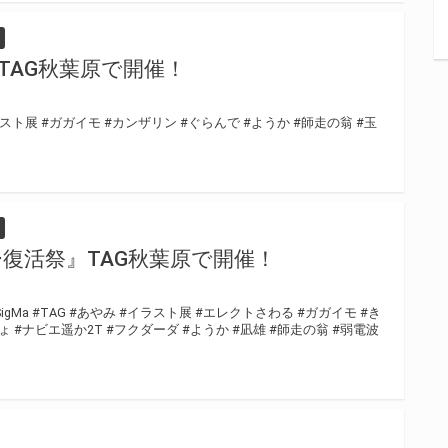
TAG秋葉原で開催！
ラスト展
#ガガイモ
#カンザリン
#ぐらんで
#ようか
#師走の翁
#玉
復活祭』TAG秋葉原で開催！
SigMa
#TAG
#あやみ
#イラスト展
#エレクトさわる
#ガガイモ
#き
ょ
#ナビエ遥か2T
#フクダーダ
#ようか
#凪雄
#師走の翁
#弱電波