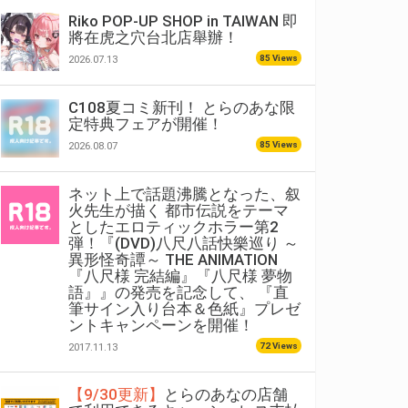
Riko POP-UP SHOP in TAIWAN 即
將在虎之穴台北店舉辦！
85 Views
2026.07.13
C108夏コミ新刊！ とらのあな限
定特典フェアが開催！
85 Views
2026.08.07
ネット上で話題沸騰となった、叙
火先生が描く 都市伝説をテーマ
としたエロティックホラー第2
弾！『(DVD)八尺八話快樂巡り ～
異形怪奇譚～ THE ANIMATION
『八尺様 完結編』『八尺様 夢物
語』』の発売を記念して、 『直
筆サイン入り台本＆色紙』プレゼ
ントキャンペーンを開催！
72 Views
2017.11.13
【9/30更新】
とらのあなの店舗