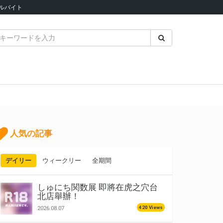
ルバイト
人気の記事
デイリー
ウィークリー
全期間
しゅにち関数展 即將在虎之穴台
北店舉辦！
420 Views
2026.08.07