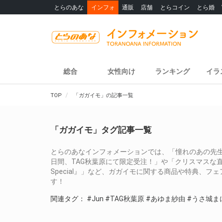
とらのあな
インフォ
通販
店舗
とらコイン
とら婚
総合
女性向け
ランキング
イラ
TOP
「ガガイモ」の記事一覧
「ガガイモ」タグ記事一覧
とらのあなインフォメーションでは、「憧れのあの先生に色紙をオ
日間、TAG秋葉原にて限定受注！」や「クリスマスな直筆イラスト色
Special』」など、ガガイモに関する商品や特典、
す！
関連タグ：
#Jun
#TAG秋葉原
#あゆま紗由
#うさ城ま