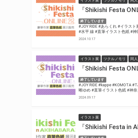
イラスト展
ツクルノモリ
同人
『Shikishi Festa
終了しています
#JOY RIDE
#あらくれ
#イラスト
#水平 線
#直筆イラスト色紙
#神
2024.10.17
イラスト展
ツクルノモリ
同人
『Shikishi Festa
終了しています
#JOY RIDE
#kappe
#KOMOTA
#T
晰ゆめ
#直筆イラスト色紙
#神奈
2024.09.17
イラスト展
『Shikishi Festa 