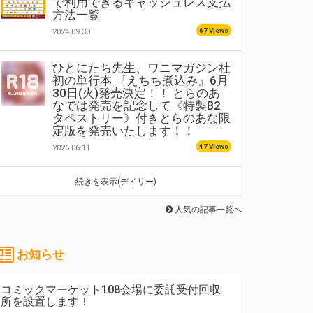
で利用できるキャッシュレス支払
方法一覧
67 Views
2024.09.30
ひとにたち先生、ワニマガジン社
初の単行本 『えちち煮込み』6月
30日(火)発売決定！！ とらのあ
なでは発売を記念して《特製B2
タペストリー》付きとらのあな限
定版を発売いたします！！
47 Views
2026.06.11
続きを表示(デイリー)
人気の記事一覧へ
お知らせ
コミックマーケット108会場に委託受付回収
所を設置します！