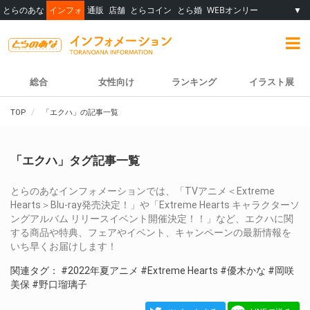
とらのあな
インフォ
通販
店舗
とらコイン
とら婚
WEBオンリー
▼
総合
女性向け
ランキング
イラスト展
TOP
「エクハ」の記事一覧
「エクハ」タグ記事一覧
とらのあなインフォメーションでは、「TVアニメ＜Extreme
Hearts＞Blu-ray発売決定！」や「Extreme Hearts キャラクターソ
ングアルバム リリースイベント開催決定！！」など、エクハに関
する商品や特典、フェアやイベント、キャンペーンの最新情報を
いち早くお届けします！
関連タグ：
#2022年夏アニメ
#Extreme Hearts
#優木かな
#岡咲
美保
#野口瑠璃子