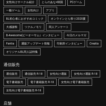
女性向けサークル紹介
とらのあな×韓国
PCゲーム
一般ゲーム
女性向け
アプリ
BL初心者におすすめコミック
オンラインとら祭り2020夏
大感謝祭
ツクルノモリ
同人アンケート
B-Awesome(ビーオーサム）インタビュー
今日のメルマガ
Fantia
通販アップデート情報
印刷所インタビュー
Creatia
オリジナルBL同人誌特集
通信販売
通信販売
通信販売 R-18
女性向け通販
女性向け通販 R-18
電子書籍販売
電子書籍販売 R-18
女性向け電子書籍販売
女性向け電子書籍販売 R-18
店舗