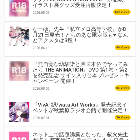
イラスト展グッズ受注再販決定！
162 Views
2026.08.03
なーゆ。先生『私立メロ高等学校』が8
月21日発売！とらのあな限定版も♥ なん
とアクスタは3種！
94 Views
2026.06.19
『無自覚な幼馴染と興味本位でヤってみ
たら THE ANIMATION』DVD 第1巻・第2
巻発売記念 サイン入り台本プレゼントキ
ャンペーン 開催！
84 Views
2026.08.06
『VivA! 緜/wata Art Works』発売記念イ
ベントが秋葉原ラジオ会館で開催決定！
76 Views
2026.07.31
ネット上で話題沸騰となった、叙火先生