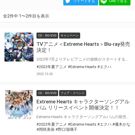
ツイートする
LINEで送る
全2件中 1〜2件目を表示
CD・BD/DVD
キャンペーン
TVアニメ＜Extreme Hearts＞Blu-ray発売
決定！
2022年7月よりテレビアニメの放映がスタートする、 『Extreme Hearts』Blu-rayの発売が早くも決定！ とらのあな全巻連動特典として＜B2タペストリー(描き下ろし版権)＞を実施！ 詳細は下記をチェック！
#2022年夏アニメ
#Extreme Hearts
#エクハ
2022.10.26
CD・BD/DVD
フェア・イベント
Extreme Hearts キャラクターソングアル
バム リリースイベント開催決定！！
Extreme Hearts キャラクターソングアルバムの発売を記念して、リリースイベントの開催が決定いたしました！ 期間中、対象店舗にて対象商品をご購入いただいた方にイベント参加応募券を差し上げます。 応募期間内ご応募いただいたお客様の中から抽選でイベントにご招待いたします！ また応募いただいた方全員に、もれなくイベントの視聴URLをご案内させていただきますので、ぜひ奮ってご応募ください！
#2022年夏アニメ
#Extreme Hearts
#エクハ
#優木かな
#岡咲美保
#野口瑠璃子