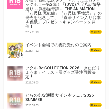
が描く 都市伝説をテーマとしたエロティ
ックホラー第2弾！『(DVD)八尺八話快樂
巡り ～異形怪奇譚～ THE ANIMATION
『八尺様 完結編』『八尺様 夢物語』』の
発売を記念して、 『直筆サイン入り台本
＆色紙』プレゼントキャンペーンを開
催！
74 Views
2017.11.13
イベント会場での委託受付のご案内
70 Views
2025.11.22
ツクル Re:COLLECTION 2026「きただり
ょうま」イラスト展グッズ受注再販決
定！
60 Views
2026.08.03
とらのあな通販 サイン本フェア2026
SUMMER
36 Views
2026.08.03