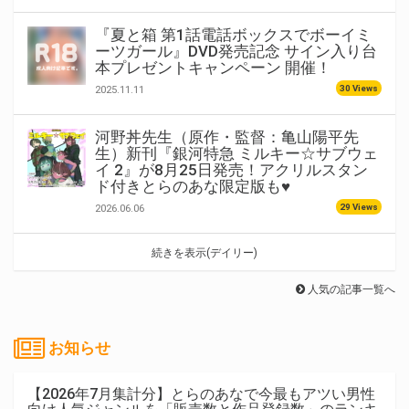
『夏と箱 第1話電話ボックスでボーイミ
ーツガール』DVD発売記念 サイン入り台
本プレゼントキャンペーン 開催！
30 Views
2025.11.11
河野丼先生（原作・監督：亀山陽平先
生）新刊『銀河特急 ミルキー☆サブウェ
イ 2』が8月25日発売！アクリルスタン
ド付きとらのあな限定版も♥
29 Views
2026.06.06
続きを表示(デイリー)
人気の記事一覧へ
お知らせ
【2026年7月集計分】とらのあなで今最もアツい男性