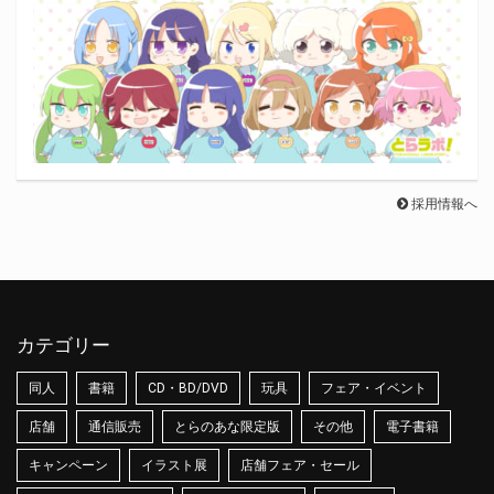
採用情報へ
カテゴリー
同人
書籍
CD・BD/DVD
玩具
フェア・イベント
店舗
通信販売
とらのあな限定版
その他
電子書籍
キャンペーン
イラスト展
店舗フェア・セール