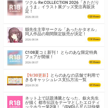
ツクル Re:COLLECTION 2026「きただり
ょうま」イラスト展グッズ受注再販決
定！
123 Views
2026.08.03
緜先生主宰サークル「あったかタオル」
同人作品の期間限定販売が決定！
118 Views
2026.08.04
C108夏コミ新刊！ とらのあな限定特典
フェアが開催！
95 Views
2026.08.07
【9/30更新】
とらのあなの店舗で利用で
きるキャッシュレス支払方法一覧
69 Views
2024.09.30
ネット上で話題沸騰となった、叙火先生
が描く 都市伝説をテーマとしたエロティ
ックホラー第2弾！『(DVD)八尺八話快樂