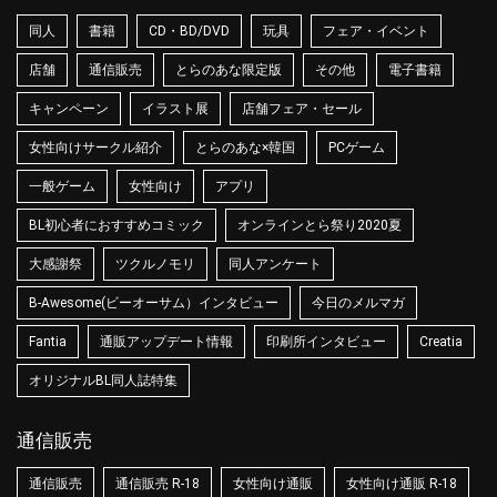
同人
書籍
CD・BD/DVD
玩具
フェア・イベント
店舗
通信販売
とらのあな限定版
その他
電子書籍
キャンペーン
イラスト展
店舗フェア・セール
女性向けサークル紹介
とらのあな×韓国
PCゲーム
一般ゲーム
女性向け
アプリ
BL初心者におすすめコミック
オンラインとら祭り2020夏
大感謝祭
ツクルノモリ
同人アンケート
B-Awesome(ビーオーサム）インタビュー
今日のメルマガ
Fantia
通販アップデート情報
印刷所インタビュー
Creatia
オリジナルBL同人誌特集
通信販売
通信販売
通信販売 R-18
女性向け通販
女性向け通販 R-18