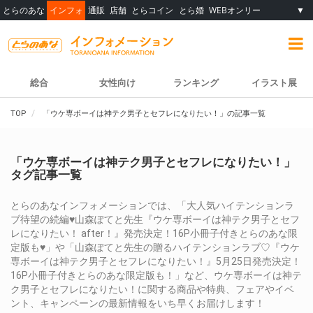
とらのあな
インフォ
通販
店舗
とらコイン
とら婚
WEBオンリー
▼
総合
女性向け
ランキング
イラスト展
TOP
「ウケ専ボーイは神テク男子とセフレになりたい！」の記事一覧
「ウケ専ボーイは神テク男子とセフレになりたい！」
タグ記事一覧
とらのあなインフォメーションでは、「大人気ハイテンションラ
ブ待望の続編♥山森ぽてと先生『ウケ専ボーイは神テク男子とセフ
レになりたい！ after！』発売決定！16P小冊子付きとらのあな限
定版も♥」や「山森ぽてと先生の贈るハイテンションラブ♡『ウケ
専ボーイは神テク男子とセフレになりたい！』5月25日発売決定！
16P小冊子付きとらのあな限定版も！」など、ウケ専ボーイは神テ
ク男子とセフレになりたい！に関する商品や特典、フェアやイベ
ント、キャンペーンの最新情報をいち早くお届けします！