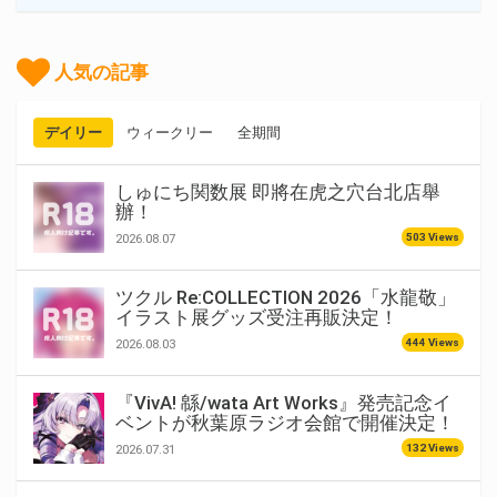
人気の記事
デイリー
ウィークリー
全期間
しゅにち関数展 即將在虎之穴台北店舉
辦！
503 Views
2026.08.07
ツクル Re:COLLECTION 2026「水龍敬」
イラスト展グッズ受注再販決定！
444 Views
2026.08.03
『VivA! 緜/wata Art Works』発売記念イ
ベントが秋葉原ラジオ会館で開催決定！
132 Views
2026.07.31