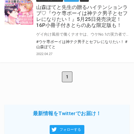
山森ぽてと先生の贈るハイテンションラ
ブ♡『ウケ専ボーイは神テク男子とセフ
レになりたい！』5月25日発売決定！
16P小冊子付きとらのあな限定版も！
ゲイ向け風俗で働くナオヤは、ウケNo.1の実力者で三度の飯よりセックスが大好き！ 日々理想のセフレを探すものの、満足いく相手はなかなか見つからない。 そんなある日、入店早々タチNo.1に躍り出たというタチ専のユウトに出会うも、ナオヤの顔を見るなり「アホ面」と悪態をついてきて印象は最悪！ しかし、客の依頼でユウトとセックスし、その神テク＆超巨根ぶりにメロメロに…♡ やっと理想の×××に出会えたと感激したナオヤは 「俺のセフレになってくれ！！」 と全力でお願いするが——！？ 絶倫巨根男子×エッチ大好き関西弁男子の、過激すぎるハイテンションラブ♡ とらのあなでは刊行を記念して描き下ろし入り16P小冊子付きとらのあな限定版を発売致します！ 各店・通販にて予約開始！とらのあな限定版は数量限定生産となりますので、お早めにご予約下さい！
#ウケ専ボーイは神テク男子とセフレになりたい！
#
山森ぽてと
2022.04.27
1
最新情報をTwitterでお届け！
フォローする