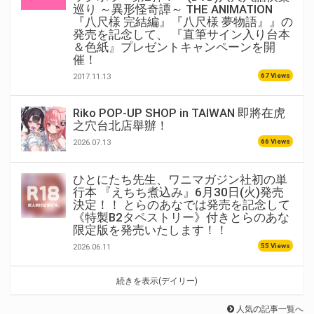
巡り ～異形怪奇譚～ THE ANIMATION
『八尺様 完結編』『八尺様 夢物語』』の
発売を記念して、 『直筆サイン入り台本
＆色紙』プレゼントキャンペーンを開
催！
67 Views
2017.11.13
Riko POP-UP SHOP in TAIWAN 即將在虎
之穴台北店舉辦！
66 Views
2026.07.13
ひとにたち先生、ワニマガジン社初の単
行本 『えちち煮込み』6月30日(火)発売
決定！！ とらのあなでは発売を記念して
《特製B2タペストリー》付きとらのあな
限定版を発売いたします！！
55 Views
2026.06.11
続きを表示(デイリー)
人気の記事一覧へ