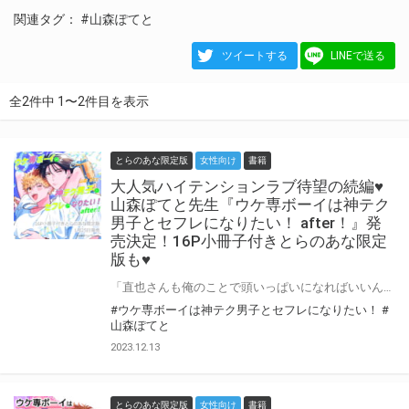
関連タグ：
#山森ぽてと
ツイートする
LINEで送る
全2件中 1〜2件目を表示
とらのあな限定版
女性向け
書籍
大人気ハイテンションラブ待望の続編♥
山森ぽてと先生『ウケ専ボーイは神テク
男子とセフレになりたい！ after！』発
売決定！16P小冊子付きとらのあな限定
版も♥
「直也さんも俺のことで頭いっぱいになればいいんだ」 エッチ大好き直也と巨根＆神テク男子の裕斗、晴れてカップルとなった2人はゲイ向け風俗店を卒業！ お互いの家を行き来しながらの甘々な恋人生活がスタート♡ …するはずが、直也はなかなか思うような働き口が見つからず前途多難な幕開けに。 元同僚・ケイの紹介でなんとかバーへの転職が決まった直也だったが、店のオーナー・タカが何かとちょっかいをかけてきて裕斗の嫉妬が止まらず――！？ 絶倫巨根男子×エッチ大好き関西弁男子の、過激すぎるハイテンションラブ♡ 待望のお付き合い編♡ 『ウケ専ボーイは神テク男子とセフレになりたい！ after！』は1月25日発売♥ とらのあなでは刊行を記念して描き下ろし入り16P小冊子付きとらのあな限定版を発売致します！ 各店・通販にて予約開始！とらのあな限定版は数量限定生産となりますので、お早めにご予約下さい！
#ウケ専ボーイは神テク男子とセフレになりたい！
#
山森ぽてと
2023.12.13
とらのあな限定版
女性向け
書籍