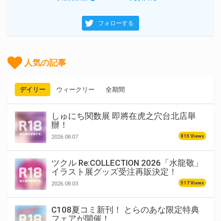
フォローする
人気の記事
デイリー
ウィークリー
全期間
しゅにち関数展 即將在虎之穴台北店舉
辦！
815 Views
2026.08.07
ツクル Re:COLLECTION 2026「水龍敬」
イラスト展グッズ受注再販決定！
517 Views
2026.08.03
C108夏コミ新刊！ とらのあな限定特典
フェアが開催！