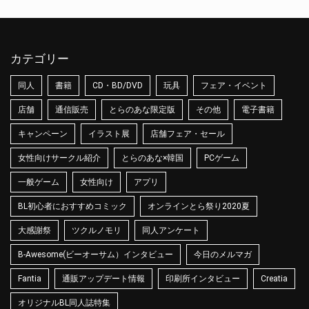
カテゴリー
同人
書籍
CD・BD/DVD
玩具
フェア・イベント
店舗
通信販売
とらのあな限定版
その他
電子書籍
キャンペーン
イラスト展
店舗フェア・セール
女性向けサークル紹介
とらのあな×韓国
PCゲーム
一般ゲーム
女性向け
アプリ
BL初心者におすすめコミック
オンラインとら祭り2020夏
大感謝祭
ツクルノモリ
同人アンケート
B-Awesome(ビーオーサム）インタビュー
今日のメルマガ
Fantia
通販アップデート情報
印刷所インタビュー
Creatia
オリジナルBL同人誌特集