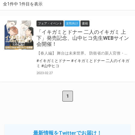
全1件中 1件目を表示
フェア・イベント
女性向け
書籍
「イキガミとドナー 二人のイキガミ 上
下」発売記念、山中ヒコ先生WEBサイン
会開催！
【春人編】 舞台は未来世界。 防衛省の新人官僚・柴田(しばた)は国を守る最強戦闘種〝イキガミ〟・春人(はると)のドナーだと判明した。 ドナーはイキガミの唯一の癒し手。 春人を懐柔し、国のために操ろうとする柴田だったが、心柔らかな少年の春人は、すぐに柴田に恋してしまう。 生死をかけたパートナーシップを結ぶ自分たちの関係に苦悩しながらもひたむきな想いを傾けてくる春人に、柴田の心は徐々に溶け始めーー。 ＊ ＊ ＊ 【滝編】 柴田(しばた)と春人(はると)の時間から10年。 柴田をずっと好きだったイキガミの滝(たき)は防衛省を辞めて無気力になった柴田に情熱をぶつけ、体だけの関係を許された。 そんな滝は春人の存在を知り、苦悩する。 柴田には人生の歩みを進めてほしいと気持ちを注ぐが、姿を消されてしまう。 地方を転々と逃げる柴田と、それをひたむきに追いかける滝。 出会うたびに体は重ねる二人の旅路の終わりはーーー。 ドラマチックSFラブストーリー、待望のスピンオフ！ 山中ヒコ先生『イキガミとドナー 二人のイキガミ』が3月25日に上下巻同時発売決定！ とらのあなでは発売を記念して、山中ヒコ先生のWEBサイン会の開催が決定致しました！ この貴重な機会、皆様ぜひ奮ってご応募くださいませ☆
#イキガミとドナー
#イキガミとドナー 二人のイキガ
ミ
#山中ヒコ
2023.02.27
1
最新情報をTwitterでお届け！