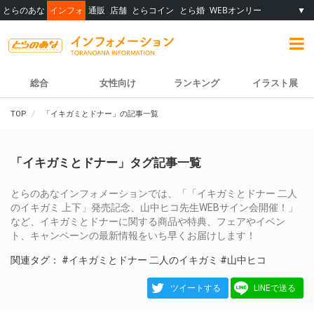
とらのあな
インフォ
通販
店舗
とらコイン
とら婚
WEBオンリー
▼
総合
女性向け
ランキング
イラスト展
TOP
「イキガミとドナー」の記事一覧
「イキガミとドナー」タグ記事一覧
とらのあなインフォメーションでは、「「イキガミとドナー 二人
のイキガミ 上下」発売記念、山中ヒコ先生WEBサイン会開催！」
など、イキガミとドナーに関する商品や特典、フェアやイベン
ト、キャンペーンの最新情報をいち早くお届けします！
関連タグ：
#イキガミとドナー 二人のイキガミ
#山中ヒコ
ツイートする
LINEで送る