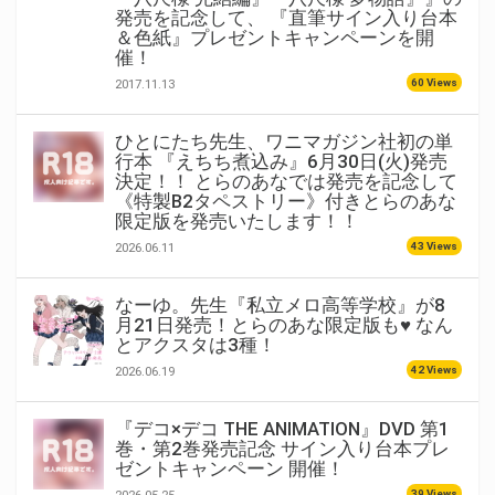
発売を記念して、 『直筆サイン入り台本
＆色紙』プレゼントキャンペーンを開
催！
60 Views
2017.11.13
ひとにたち先生、ワニマガジン社初の単
行本 『えちち煮込み』6月30日(火)発売
決定！！ とらのあなでは発売を記念して
《特製B2タペストリー》付きとらのあな
限定版を発売いたします！！
43 Views
2026.06.11
なーゆ。先生『私立メロ高等学校』が8
月21日発売！とらのあな限定版も♥ なん
とアクスタは3種！
42 Views
2026.06.19
『デコ×デコ THE ANIMATION』DVD 第1
巻・第2巻発売記念 サイン入り台本プレ
ゼントキャンペーン 開催！
39 Views