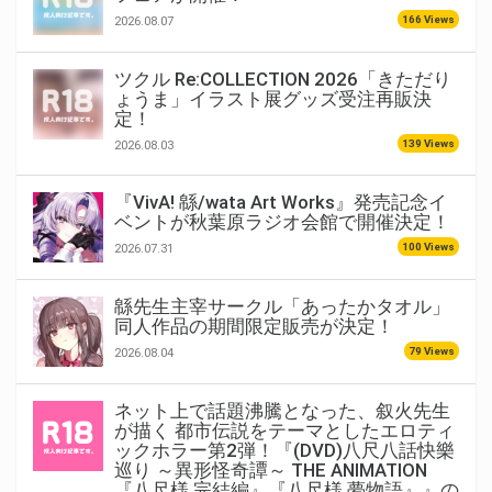
166 Views
2026.08.07
ツクル Re:COLLECTION 2026「きただり
ょうま」イラスト展グッズ受注再販決
定！
139 Views
2026.08.03
『VivA! 緜/wata Art Works』発売記念イ
ベントが秋葉原ラジオ会館で開催決定！
100 Views
2026.07.31
緜先生主宰サークル「あったかタオル」
同人作品の期間限定販売が決定！
79 Views
2026.08.04
ネット上で話題沸騰となった、叙火先生
が描く 都市伝説をテーマとしたエロティ
ックホラー第2弾！『(DVD)八尺八話快樂
巡り ～異形怪奇譚～ THE ANIMATION
『八尺様 完結編』『八尺様 夢物語』』の