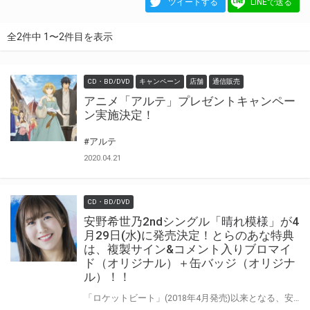
ツイートする
LINEで送る
全2件中 1〜2件目を表示
CD・BD/DVD
キャンペーン
店舗
通信販売
アニメ「アルテ」プレゼントキャンペー
ン実施決定！
#アルテ
2020.04.21
CD・BD/DVD
安野希世乃2ndシングル「晴れ模様」が4
月29日(水)に発売決定！とらのあな特典
は、複製サイン&コメント入りブロマイ
ド（オリジナル）＋缶バッジ（オリジナ
ル）！！
「ロケットビート」(2018年4月発売)以来となる、安野希世乃待望の2ndシングルは 4月より放送がスタートするTVアニメ『アルテ』のエンディングテーマとしても決定しています！ 初回限定盤には、舞浜アンフィシアターでのライブ映像を収めたBlu-rayを同梱です♪ 気になるとらのあな特典は、複製サイン&コメント入りブロマイド（オリジナル）＋缶バッジ（オリジナル）！！ ※初回限定盤が対象となります 是非ともお早めに、とらのあな対象店舗でのご予約・ご購入をお待ちしております♪♪ 公式サイト