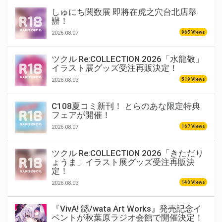
しゅにち関数展 即將在虎之穴台北店舉
辦！
965 Views
2026.08.07
ツクル Re:COLLECTION 2026「水龍敬」
イラスト展グッズ受注再販決定！
519 Views
2026.08.03
C108夏コミ新刊！ とらのあな限定特典
フェアが開催！
167 Views
2026.08.07
ツクル Re:COLLECTION 2026「きただり
ょうま」イラスト展グッズ受注再販決
定！
140 Views
2026.08.03
『VivA! 緜/wata Art Works』発売記念イ
ベントが秋葉原ラジオ会館で開催決定！