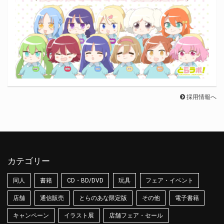
採用情報へ
カテゴリー
同人
書籍
CD・BD/DVD
玩具
フェア・イベント
店舗
通信販売
とらのあな限定版
その他
電子書籍
キャンペーン
イラスト展
店舗フェア・セール