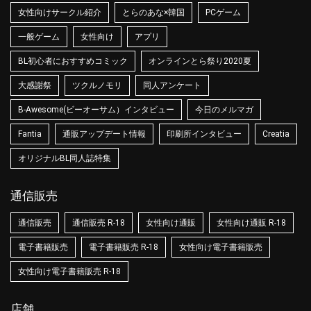
女性向けサークル紹介
とらのあな×韓国
PCゲーム
一般ゲーム
女性向け
アプリ
BL初心者におすすめコミック
オンラインとら祭り2020夏
大感謝祭
ツクルノモリ
同人アンケート
B-Awesome(ビーオーサム）インタビュー
今日のメルマガ
Fantia
通販アップデート情報
印刷所インタビュー
Creatia
オリジナルBL同人誌特集
通信販売
通信販売
通信販売 R-18
女性向け通販
女性向け通販 R-18
電子書籍販売
電子書籍販売 R-18
女性向け電子書籍販売
女性向け電子書籍販売 R-18
店舗