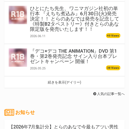
ひとにたち先生、ワニマガジン社初の単
行本 『えちち煮込み』6月30日(火)発売
決定！！ とらのあなでは発売を記念して
《特製B2タペストリー》付きとらのあな
限定版を発売いたします！！
40 Views
2026.06.11
『デコ×デコ THE ANIMATION』DVD 第1
巻・第2巻発売記念 サイン入り台本プレ
ゼントキャンペーン 開催！
38 Views
2026.05.25
続きを表示(デイリー)
人気の記事一覧へ
お知らせ
【2026年7月集計分】とらのあなで今最もアツい男性