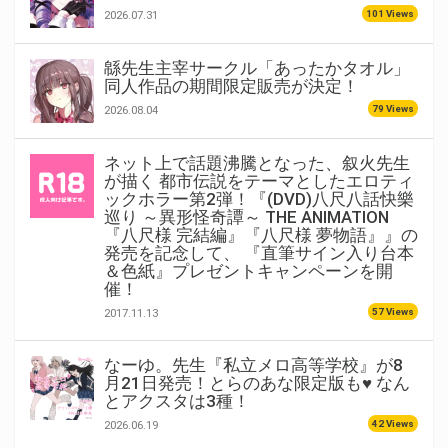
101 Views
2026.07.31
緜先生主宰サークル「あったかタオル」
同人作品の期間限定販売が決定！
79 Views
2026.08.04
ネット上で話題沸騰となった、叙火先生
が描く 都市伝説をテーマとしたエロティ
ックホラー第2弾！『(DVD)八尺八話快樂
巡り ～異形怪奇譚～ THE ANIMATION
『八尺様 完結編』『八尺様 夢物語』』の
発売を記念して、 『直筆サイン入り台本
＆色紙』プレゼントキャンペーンを開
催！
57 Views
2017.11.13
なーゆ。先生『私立メロ高等学校』が8
月21日発売！とらのあな限定版も♥ なん
とアクスタは3種！
42 Views
2026.06.19