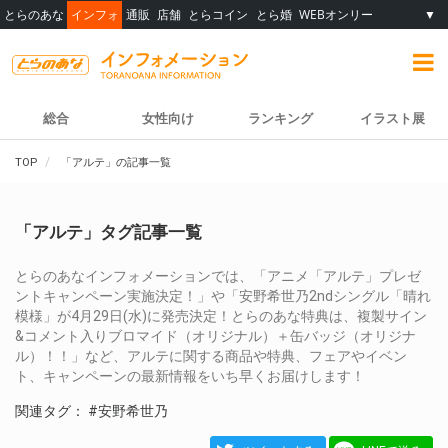
とらのあな
インフォ
通販
店舗
とらコイン
とら婚
WEBオンリー
▼
総合
女性向け
ランキング
イラスト展
TOP
「アルテ」の記事一覧
「アルテ」タグ記事一覧
とらのあなインフォメーションでは、「アニメ「アルテ」プレゼ
ントキャンペーン実施決定！」や「安野希世乃2ndシングル「晴れ
模様」が4月29日(水)に発売決定！とらのあな特典は、複製サイン
&コメント入りブロマイド（オリジナル）＋缶バッジ（オリジナ
ル）！！」など、アルテに関する商品や特典、フェアやイベン
ト、キャンペーンの最新情報をいち早くお届けします！
関連タグ：
#安野希世乃