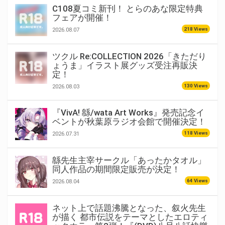
C108夏コミ新刊！ とらのあな限定特典
フェアが開催！
218 Views
2026.08.07
ツクル Re:COLLECTION 2026「きただり
ょうま」イラスト展グッズ受注再販決
定！
130 Views
2026.08.03
『VivA! 緜/wata Art Works』発売記念イ
ベントが秋葉原ラジオ会館で開催決定！
118 Views
2026.07.31
緜先生主宰サークル「あったかタオル」
同人作品の期間限定販売が決定！
64 Views
2026.08.04
ネット上で話題沸騰となった、叙火先生
が描く 都市伝説をテーマとしたエロティ