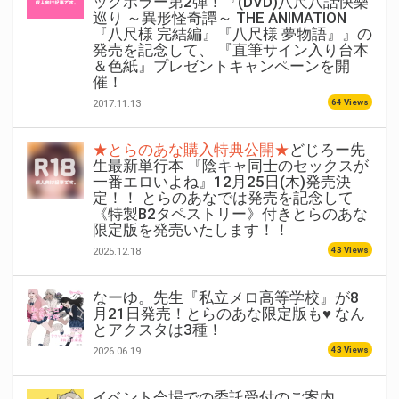
ックホラー第2弾！『(DVD)八尺八話快樂
巡り ～異形怪奇譚～ THE ANIMATION
『八尺様 完結編』『八尺様 夢物語』』の
発売を記念して、 『直筆サイン入り台本
＆色紙』プレゼントキャンペーンを開
催！
64 Views
2017.11.13
★とらのあな購入特典公開★
どじろー先
生最新単行本 『陰キャ同士のセックスが
一番エロいよね』12月25日(木)発売決
定！！ とらのあなでは発売を記念して
《特製B2タペストリー》付きとらのあな
限定版を発売いたします！！
43 Views
2025.12.18
なーゆ。先生『私立メロ高等学校』が8
月21日発売！とらのあな限定版も♥ なん
とアクスタは3種！
43 Views
2026.06.19
イベント会場での委託受付のご案内