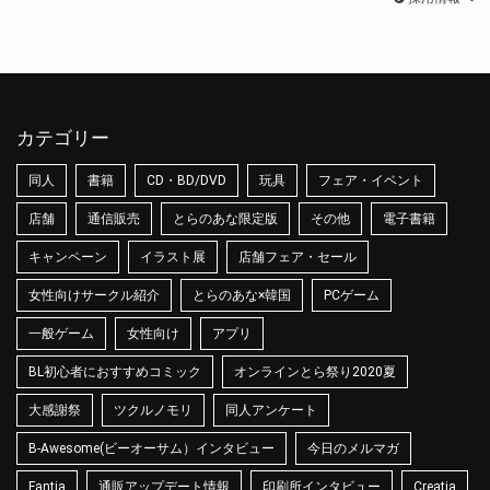
カテゴリー
同人
書籍
CD・BD/DVD
玩具
フェア・イベント
店舗
通信販売
とらのあな限定版
その他
電子書籍
キャンペーン
イラスト展
店舗フェア・セール
女性向けサークル紹介
とらのあな×韓国
PCゲーム
一般ゲーム
女性向け
アプリ
BL初心者におすすめコミック
オンラインとら祭り2020夏
大感謝祭
ツクルノモリ
同人アンケート
B-Awesome(ビーオーサム）インタビュー
今日のメルマガ
Fantia
通販アップデート情報
印刷所インタビュー
Creatia