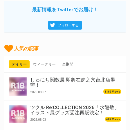
最新情報をTwitterでお届け！
フォローする
人気の記事
デイリー
ウィークリー
全期間
しゅにち関数展 即將在虎之穴台北店舉
辦！
1166 Views
2026.08.07
ツクル Re:COLLECTION 2026「水龍敬」
イラスト展グッズ受注再販決定！
489 Views
2026.08.03