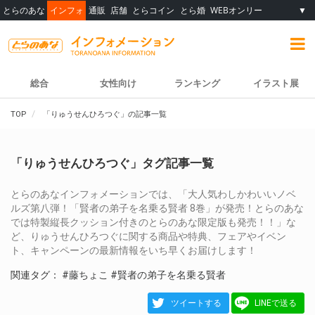
とらのあな
インフォ
通販
店舗
とらコイン
とら婚
WEBオンリー
▼
総合
女性向け
ランキング
イラスト展
TOP
「りゅうせんひろつぐ」の記事一覧
「りゅうせんひろつぐ」タグ記事一覧
とらのあなインフォメーションでは、「大人気わしかわいいノベ
ルズ第八弾！「賢者の弟子を名乗る賢者 8巻」が発売！とらのあな
では特製縦長クッション付きのとらのあな限定版も発売！！」な
ど、りゅうせんひろつぐに関する商品や特典、フェアやイベン
ト、キャンペーンの最新情報をいち早くお届けします！
関連タグ：
#藤ちょこ
#賢者の弟子を名乗る賢者
ツイートする
LINEで送る