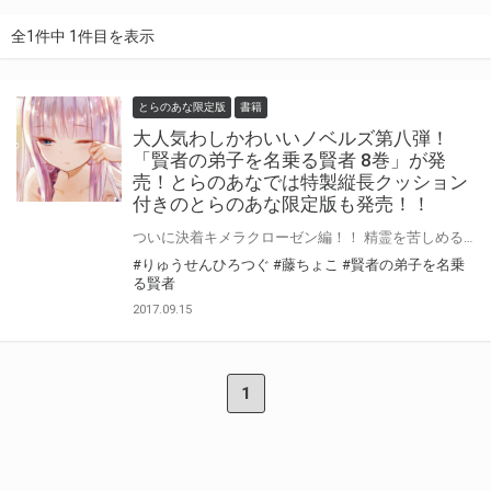
全1件中 1件目を表示
とらのあな限定版
書籍
大人気わしかわいいノベルズ第八弾！
「賢者の弟子を名乗る賢者 8巻」が発
売！とらのあなでは特製縦長クッション
付きのとらのあな限定版も発売！！
ついに決着キメラクローゼン編！！ 精霊を苦しめる悪の組織にミラの召喚術が襲いかかる――。 大人気わしかわいいノベルズ第八弾、 「賢者の弟子を名乗る賢者 8巻」が発売！！ そして「書き下ろしショートストーリー入り小冊子」に、 さらに藤ちょこ先生描き下ろしの特製ラバーストラップ付いた特装版も発売です！ とらのあなでは発売を記念して、両面にミラ様のイラストがプリントされた、 縦長クッション付きとらのあな限定版をご用意しました！ 本作品の限定版はなくなり次第販売終了となりますので、お早めにお求め下さい！！
#りゅうせんひろつぐ
#藤ちょこ
#賢者の弟子を名乗
る賢者
2017.09.15
1