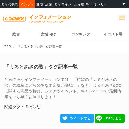
とらのあな
インフォ
通販
店舗
とらコイン
とら婚
WEBオンリー
▼
総合
女性向け
ランキング
イラスト展
TOP
「よるとあさの歌」の記事一覧
「よるとあさの歌」タグ記事一覧
とらのあなインフォメーションでは、「待望の『よるとあさの
歌』の続編にとらのあな限定版が登場！」など、よるとあさの歌
に関する商品や特典、フェアやイベント、キャンペーンの最新情
報をいち早くお届けします！
関連タグ：
#はらだ
ツイートする
LINEで送る