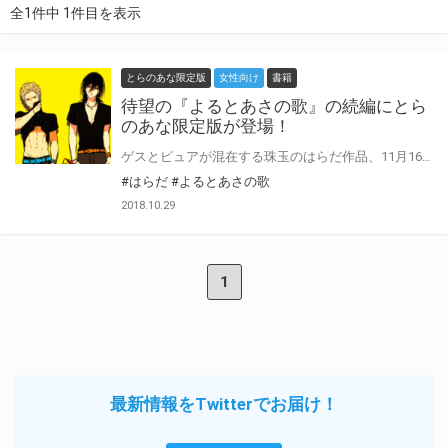
全1件中 1件目を表示
とらのあな限定版
女性向け
書籍
待望の『よるとあさの歌』の続編にとら
のあな限定版が登場！
ゲスとピュアが混在する珠玉のはらだ作品、11月16日に待望の続編が登場！！ 紆余曲折を経て、つきあいはじめた朝一とヨル。 おはようフェラから朝のおかわりエッチにと重すぎるほどのヨルの愛に幸せボケしそうな毎日。 そんな中、バンド活動は相変わらずで 上京して数年、弱小バンドとしてそこそこうまいこと続けるのではなく、 売れたい! 成功したい！ と、将来を考えはじめていた朝一。 朝一の部屋に入り浸るヨルがファンからストーカー行為を受けていると知り 自分の部屋の合い鍵を渡して同居を提案。 喜ぶヨルの姿に思わずキスをしたところを写真に撮られてしまう。 ふたりの関係は？バンド活動の目指すところは？ 悩んで迷って愛し合って、成長を始めたバンドの行く末は――？ 湧き上がる優越感と劣等感、独占欲 それぞれの思いを乗せて、一歩踏みだした甘さプラスな「よるあさ」セカンドシーズン！ とらのあなでは発売を記念して『よるとあさの歌 Ec クリアチケットファイル付きとらのあな限定版』を発売致します。 とらのあな各店・通販にて予約開！ 限定版の製造数には限りがございますので、なにとぞお早目にご予約くださいませ！
#はらだ
#よるとあさの歌
2018.10.29
1
最新情報をTwitterでお届け！