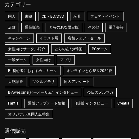
カテゴリー
同人
書籍
CD・BD/DVD
玩具
フェア・イベント
店舗
通信販売
とらのあな限定版
その他
電子書籍
キャンペーン
イラスト展
店舗フェア・セール
女性向けサークル紹介
とらのあな×韓国
PCゲーム
一般ゲーム
女性向け
アプリ
BL初心者におすすめコミック
オンラインとら祭り2020夏
大感謝祭
ツクルノモリ
同人アンケート
B-Awesome(ビーオーサム）インタビュー
今日のメルマガ
Fantia
通販アップデート情報
印刷所インタビュー
Creatia
オリジナルBL同人誌特集
通信販売