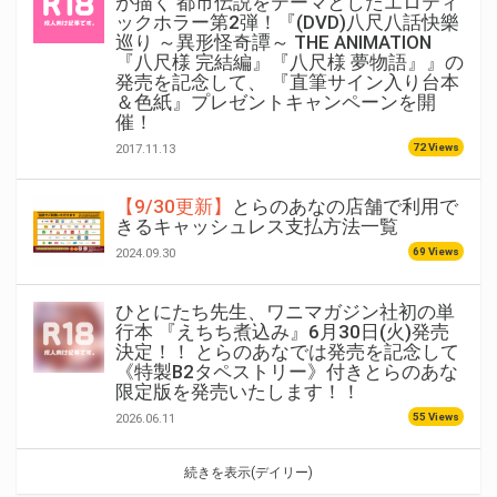
が描く 都市伝説をテーマとしたエロティ
ックホラー第2弾！『(DVD)八尺八話快樂
巡り ～異形怪奇譚～ THE ANIMATION
『八尺様 完結編』『八尺様 夢物語』』の
発売を記念して、 『直筆サイン入り台本
＆色紙』プレゼントキャンペーンを開
催！
72 Views
2017.11.13
【9/30更新】
とらのあなの店舗で利用で
きるキャッシュレス支払方法一覧
69 Views
2024.09.30
ひとにたち先生、ワニマガジン社初の単
行本 『えちち煮込み』6月30日(火)発売
決定！！ とらのあなでは発売を記念して
《特製B2タペストリー》付きとらのあな
限定版を発売いたします！！
55 Views
2026.06.11
続きを表示(デイリー)