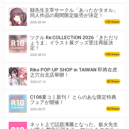
緜先生主宰サークル「あったかタオル」
同人作品の期間限定販売が決定！
123 Views
2026.08.04
ツクル Re:COLLECTION 2026「きただり
ょうま」イラスト展グッズ受注再販決
定！
108 Views
2026.08.03
Riko POP-UP SHOP in TAIWAN 即將在虎
之穴台北店舉辦！
83 Views
2026.07.13
C108夏コミ新刊！ とらのあな限定特典
フェアが開催！
82 Views
2026.08.07
ネット上で話題沸騰となった、叙火先生