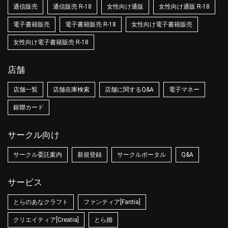
通信販売
通信販売 R-18
女性向け通販
女性向け通販 R-18
電子書籍販売
電子書籍販売 R-18
女性向け電子書籍販売
女性向け電子書籍販売 R-18
店舗
店舗一覧
店舗在庫検索
店舗に関するQ&A
電子マネー
銀聯カード
サークル向け
サークル委託案内
新規登録
サークルポータル
Q&A
サービス
とらのあなクラフト
ファンティア[Fantia]
クリエイティア[Creatia]
とら婚