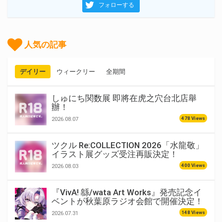
フォローする
人気の記事
デイリー
ウィークリー
全期間
しゅにち関数展 即將在虎之穴台北店舉
辦！
478 Views
2026.08.07
ツクル Re:COLLECTION 2026「水龍敬」
イラスト展グッズ受注再販決定！
400 Views
2026.08.03
『VivA! 緜/wata Art Works』発売記念イ
ベントが秋葉原ラジオ会館で開催決定！
148 Views
2026.07.31