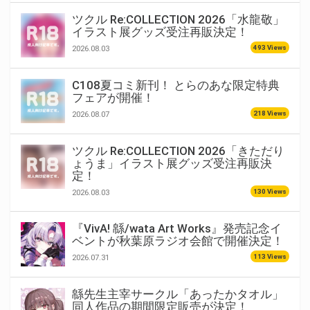
ツクル Re:COLLECTION 2026「水龍敬」
イラスト展グッズ受注再販決定！
493 Views
2026.08.03
C108夏コミ新刊！ とらのあな限定特典
フェアが開催！
218 Views
2026.08.07
ツクル Re:COLLECTION 2026「きただり
ょうま」イラスト展グッズ受注再販決
定！
130 Views
2026.08.03
『VivA! 緜/wata Art Works』発売記念イ
ベントが秋葉原ラジオ会館で開催決定！
113 Views
2026.07.31
緜先生主宰サークル「あったかタオル」
同人作品の期間限定販売が決定！