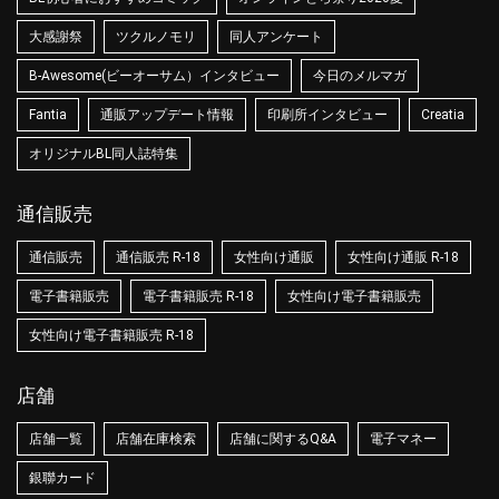
大感謝祭
ツクルノモリ
同人アンケート
B-Awesome(ビーオーサム）インタビュー
今日のメルマガ
Fantia
通販アップデート情報
印刷所インタビュー
Creatia
オリジナルBL同人誌特集
通信販売
通信販売
通信販売 R-18
女性向け通販
女性向け通販 R-18
電子書籍販売
電子書籍販売 R-18
女性向け電子書籍販売
女性向け電子書籍販売 R-18
店舗
店舗一覧
店舗在庫検索
店舗に関するQ&A
電子マネー
銀聯カード