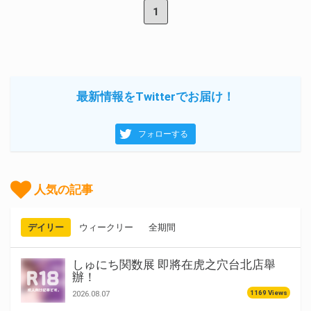
1
最新情報をTwitterでお届け！
フォローする
人気の記事
デイリー
ウィークリー
全期間
しゅにち関数展 即將在虎之穴台北店舉
辦！
1169 Views
2026.08.07