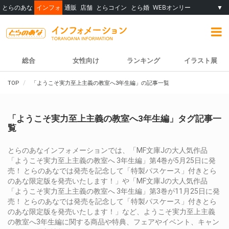
とらのあな
インフォ
通販
店舗
とらコイン
とら婚
WEBオンリー
▼
総合
女性向け
ランキング
イラスト展
TOP
「ようこそ実力至上主義の教室へ3年生編」の記事一覧
「ようこそ実力至上主義の教室へ3年生編」タグ記事一
覧
とらのあなインフォメーションでは、「MF文庫Jの大人気作品
「ようこそ実力至上主義の教室へ 3年生編」第4巻が5月25日に発
売！ とらのあなでは発売を記念して「特製パスケース」付きとら
のあな限定版を発売いたします！」や「MF文庫Jの大人気作品
「ようこそ実力至上主義の教室へ 3年生編」第3巻が11月25日に発
売！ とらのあなでは発売を記念して「特製パスケース」付きとら
のあな限定版を発売いたします！」など、ようこそ実力至上主義
の教室へ3年生編に関する商品や特典、フェアやイベント、キャン