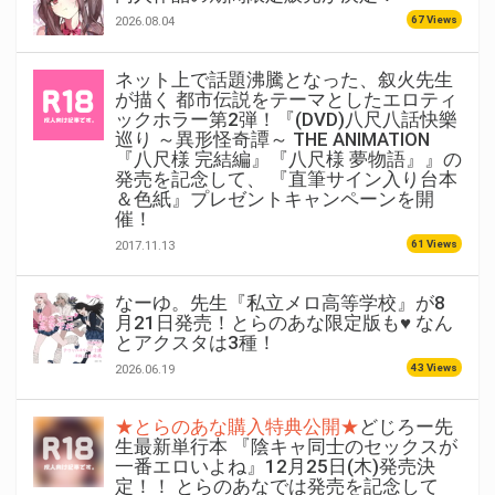
67 Views
2026.08.04
ネット上で話題沸騰となった、叙火先生
が描く 都市伝説をテーマとしたエロティ
ックホラー第2弾！『(DVD)八尺八話快樂
巡り ～異形怪奇譚～ THE ANIMATION
『八尺様 完結編』『八尺様 夢物語』』の
発売を記念して、 『直筆サイン入り台本
＆色紙』プレゼントキャンペーンを開
催！
61 Views
2017.11.13
なーゆ。先生『私立メロ高等学校』が8
月21日発売！とらのあな限定版も♥ なん
とアクスタは3種！
43 Views
2026.06.19
★とらのあな購入特典公開★
どじろー先
生最新単行本 『陰キャ同士のセックスが
一番エロいよね』12月25日(木)発売決
定！！ とらのあなでは発売を記念して