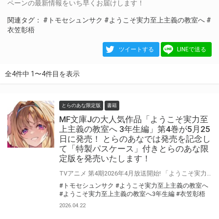
ペーンの最新情報をいち早くお届けします！
関連タグ：
#トモセシュンサク
#ようこそ実力至上主義の教室へ
#
衣笠彰梧
ツイートする
LINEで送る
全4件中 1〜4件目を表示
とらのあな限定版
書籍
MF文庫Jの大人気作品「ようこそ実力至
上主義の教室へ 3年生編」第4巻が5月25
日に発売！ とらのあなでは発売を記念し
て「特製パスケース」付きとらのあな限
定版を発売いたします！
TVアニメ 第4期2026年4月放送開始! 「ようこそ実力至上主義の教室へ 3年生編」第4巻が5月25日（月）に発売！ とらのあなでは発売を記念して「特製パスケース」付きとらのあな限定版を発売いたします。 とらのあな限定版は数量限定となりますので是非お早めにお求めください！
#トモセシュンサク
#ようこそ実力至上主義の教室へ
#ようこそ実力至上主義の教室へ3年生編
#衣笠彰梧
2026.04.22