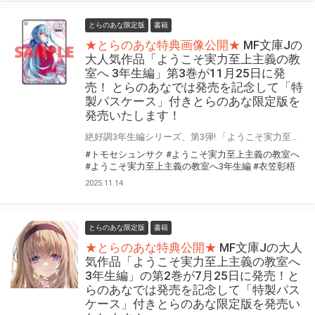
とらのあな限定版
書籍
★とらのあな特典画像公開★
MF文庫Jの
大人気作品「ようこそ実力至上主義の教
室へ 3年生編」第3巻が11月25日に発
売！ とらのあなでは発売を記念して「特
製パスケース」付きとらのあな限定版を
発売いたします！
絶好調3年生編シリーズ、第3弾! 「ようこそ実力至上主義の教室へ 3年生編」第3巻が11月25日（火）に発売！ とらのあなでは発売を記念して「特製パスケース」付きとらのあな限定版を発売いたします。 とらのあな限定版は数量限定となりますので是非お早めにお求めください！
#トモセシュンサク
#ようこそ実力至上主義の教室へ
#ようこそ実力至上主義の教室へ3年生編
#衣笠彰梧
2025.11.14
とらのあな限定版
書籍
★とらのあな特典公開★
MF文庫Jの大人
気作品「ようこそ実力至上主義の教室へ
3年生編」の第2巻が7月25日に発売！と
らのあなでは発売を記念して「特製パス
ケース」付きとらのあな限定版を発売い