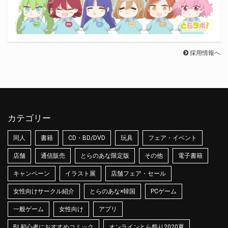
採用情報へ
カテゴリー
同人
書籍
CD・BD/DVD
玩具
フェア・イベント
店舗
通信販売
とらのあな限定版
その他
電子書籍
キャンペーン
イラスト展
店舗フェア・セール
女性向けサークル紹介
とらのあな×韓国
PCゲーム
一般ゲーム
女性向け
アプリ
BL初心者におすすめコミック
オンラインとら祭り2020夏