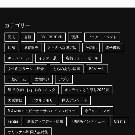
カテゴリー
同人
書籍
CD・BD/DVD
玩具
フェア・イベント
店舗
通信販売
とらのあな限定版
その他
電子書籍
キャンペーン
イラスト展
店舗フェア・セール
女性向けサークル紹介
とらのあな×韓国
PCゲーム
一般ゲーム
女性向け
アプリ
BL初心者におすすめコミック
オンラインとら祭り2020夏
大感謝祭
ツクルノモリ
同人アンケート
B-Awesome(ビーオーサム）インタビュー
今日のメルマガ
Fantia
通販アップデート情報
印刷所インタビュー
Creatia
オリジナルBL同人誌特集