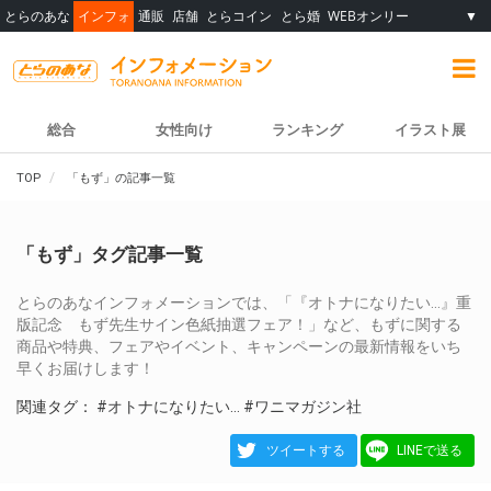
とらのあな
インフォ
通販
店舗
とらコイン
とら婚
WEBオンリー
▼
総合
女性向け
ランキング
イラスト展
TOP
「もず」の記事一覧
「もず」タグ記事一覧
とらのあなインフォメーションでは、「『オトナになりたい…』重
版記念 もず先生サイン色紙抽選フェア！」など、もずに関する
商品や特典、フェアやイベント、キャンペーンの最新情報をいち
早くお届けします！
関連タグ：
#オトナになりたい…
#ワニマガジン社
ツイートする
LINEで送る