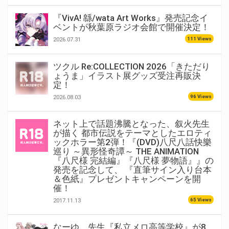
『VivA! 緜/wata Art Works』発売記念イ
ベントが秋葉原ラジオ会館で開催決定！
111 Views
2026.07.31
ツクル Re:COLLECTION 2026「きただり
ょうま」イラスト展グッズ受注再販決
定！
96 Views
2026.08.03
ネット上で話題沸騰となった、叙火先生
が描く 都市伝説をテーマとしたエロティ
ックホラー第2弾！『(DVD)八尺八話快樂
巡り ～異形怪奇譚～ THE ANIMATION
『八尺様 完結編』『八尺様 夢物語』』の
発売を記念して、 『直筆サイン入り台本
＆色紙』プレゼントキャンペーンを開
催！
65 Views
2017.11.13
なーゆ。先生『私立メロ高等学校』が8