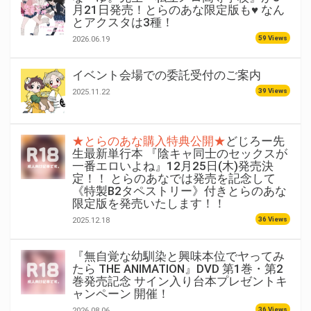
月21日発売！とらのあな限定版も♥ なん
とアクスタは3種！
59 Views
2026.06.19
イベント会場での委託受付のご案内
39 Views
2025.11.22
★とらのあな購入特典公開★
どじろー先
生最新単行本 『陰キャ同士のセックスが
一番エロいよね』12月25日(木)発売決
定！！ とらのあなでは発売を記念して
《特製B2タペストリー》付きとらのあな
限定版を発売いたします！！
36 Views
2025.12.18
『無自覚な幼馴染と興味本位でヤってみ
たら THE ANIMATION』DVD 第1巻・第2
巻発売記念 サイン入り台本プレゼントキ
ャンペーン 開催！
36 Views
2026.08.06