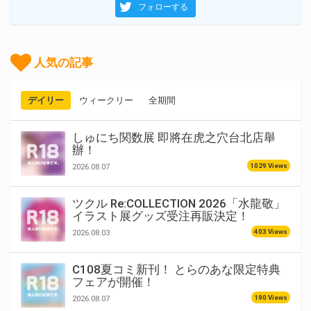
フォローする
人気の記事
デイリー
ウィークリー
全期間
しゅにち関数展 即將在虎之穴台北店舉
辦！
1029 Views
2026.08.07
ツクル Re:COLLECTION 2026「水龍敬」
イラスト展グッズ受注再販決定！
403 Views
2026.08.03
C108夏コミ新刊！ とらのあな限定特典
フェアが開催！
190 Views
2026.08.07