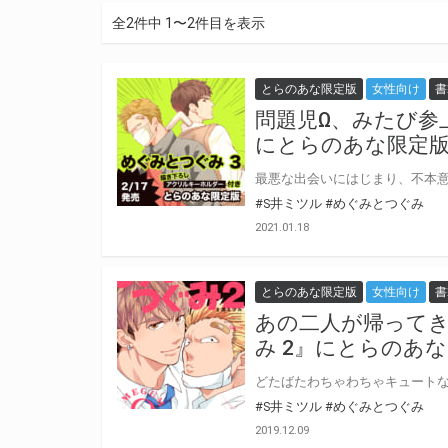
全2件中 1〜2件目を表示
とらのあな限定版
女性向け
書
問題児Ω、みたび参
にとらのあな限定
#S井ミツル
#めぐみとつぐみ
2021.01.18
とらのあな限定版
女性向け
書
あの二人が帰ってき
み 2』にとらのあ
#S井ミツル
#めぐみとつぐみ
2019.12.09