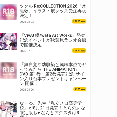
ツクル Re:COLLECTION 2026「水
龍敬」イラスト展グッズ受注再販
決定！
170 Views
2026.08.03
『VivA! 緜/wata Art Works』発売
記念イベントが秋葉原ラジオ会館
で開催決定！
118 Views
2026.07.31
『無自覚な幼馴染と興味本位でヤ
ってみたら THE ANIMATION』
DVD 第1巻・第2巻発売記念 サイ
ン入り台本プレゼントキャンペー
ン 開催！
91 Views
2026.08.06
なーゆ。先生『私立メロ高等学
校』が8月21日発売！とらのあな
限定版も♥ なんとアクスタは3