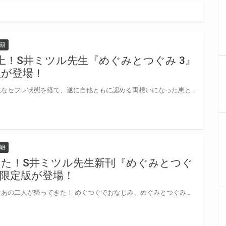
籍
上！S井ミツル先生『めぐみとつぐみ 3』
版が登場！
最悪な出会いにはじまり、不本意なセフレ状態を経て、遂に自他ともに認める両想いになった恵とつぐみ！ ヒートじゃなくても受け入れてもらえることに喜ぶ恵だったがまだまだ情緒が足りないつぐみから一言「俺達、番になったんだろ」。 ―――まだ番になってねえ!!!!!!! つぐみと本気で向き合おうとする恵は、自分の父親に改めてつぐみとのことを話そうと思っていたのに取り合ってもらえず。 スッキリしない気持ちの恵をよそに、つぐみの周辺ではつぐみと仲良くなりたいと近づく男が現れて波乱の予感！？！？ とらのあなでは刊行を記念してアクリルキーホルダー付きとらのあな限定版を発売致します！ アクリルキーホルダーはS井ミツル先生の描き下ろし♡ また、通常特典として描き下ろし入りの4Pリーフレットが付属致します！ 各店・通販にて予約開始！とらのあな限定版は数量限定生産となりますので、お早めにご予約下さい！
籍
た！S井ミツル先生新刊『めぐみとつぐ
な限定版が登場！
どたばたわちゃわちゃキュートなあの二人が帰ってきた！ めぐつぐでおなじみ、めぐみとつぐみの2巻が登場です♡ “ヒートは気合で何とかする”という規定外Ωなつぐみ。 つぐみと衝撃的な出会いをし、次第に惹かれていく不良だけど堅物なαの恵。 デートもするしヒート時の相手もして、順調におつきあいスタート！！ と思いきや、つぐみの空気がちっとも甘くならないと感じる日々。 一方、情緒のかけらもないつぐみには恵の求愛行動が全く理解できず、「好き」という感情にピンとこなくて戸惑うつぐみは、恵ごと「消すしかない」と鉄パイプを手に殴り込みーー！？ 前途多難、どうなるふたりの恋！！？ 待望の親世代エピソード、馴れ初めラブ話が描かれたスピンオフ作品 「くろじとはるつぐ」も同時収録！！！ 不良なぼっちゃんα×ド直球狂犬Ωの青春ラブコメ！ 本能には抗えない、でもそれだけじゃない。ふたりの距離がじわじわ近づく、待望の第2弾！ とらのあなでは『めぐみとつぐみ 2』の刊行を記念して描き下ろしイラストを使用したアクリルキーホルダーと描き下ろし入り4Pリーフレットセットが付属したとらのあな限定版を発売致します。 とらのあな各店・通販にて予約開始！ 限定版の製造数には限りがございますので、なにとぞお早目にご予約くださいませ！