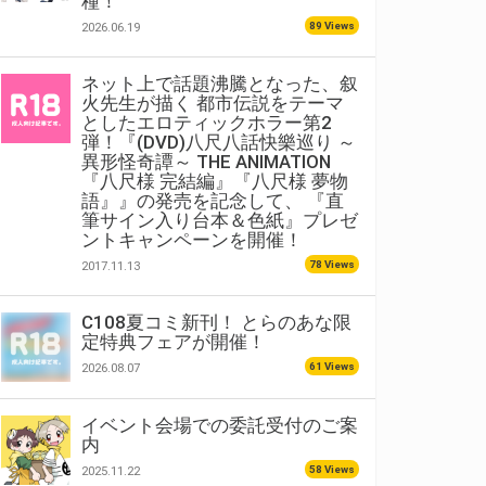
種！
89 Views
2026.06.19
ネット上で話題沸騰となった、叙
火先生が描く 都市伝説をテーマ
としたエロティックホラー第2
弾！『(DVD)八尺八話快樂巡り ～
異形怪奇譚～ THE ANIMATION
『八尺様 完結編』『八尺様 夢物
語』』の発売を記念して、 『直
筆サイン入り台本＆色紙』プレゼ
ントキャンペーンを開催！
78 Views
2017.11.13
C108夏コミ新刊！ とらのあな限
定特典フェアが開催！
61 Views
2026.08.07
イベント会場での委託受付のご案
内
58 Views
2025.11.22