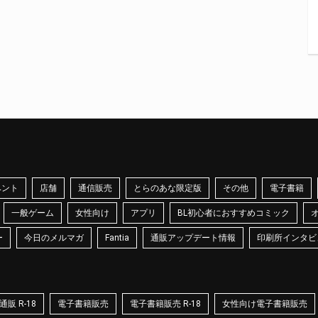
ベント
店舗
通信販売
とらのあな限定版
その他
電子書籍
一般ゲーム
女性向け
アプリ
BL初心者におすすめコミック
ー
今日のメルマガ
Fantia
通販アップデート情報
印刷所インタビ
販 R-18
電子書籍販売
電子書籍販売 R-18
女性向け電子書籍販売