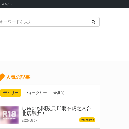
ルバイト
人気の記事
デイリー
ウィークリー
全期間
しゅにち関数展 即將在虎之穴台
北店舉辦！
298 Views
2026.08.07