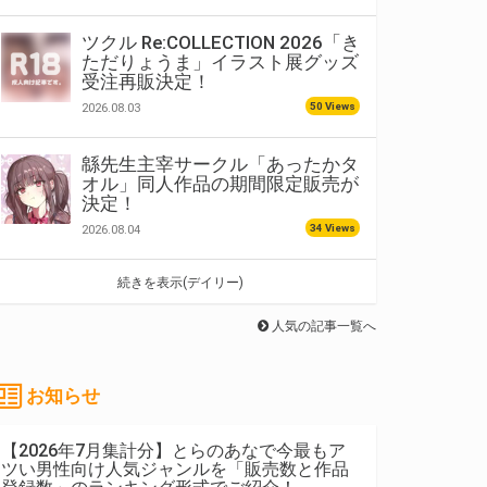
ツクル Re:COLLECTION 2026「き
ただりょうま」イラスト展グッズ
受注再販決定！
50 Views
2026.08.03
緜先生主宰サークル「あったかタ
オル」同人作品の期間限定販売が
決定！
34 Views
2026.08.04
続きを表示(デイリー)
人気の記事一覧へ
お知らせ
【2026年7月集計分】とらのあなで今最もア
ツい男性向け人気ジャンルを「販売数と作品