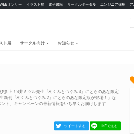
WEBオンリー
イラスト展
電子書籍
サークルポータル
エンジニア採用
ア
スト展
サークル向け
お知らせ
び参上！S井ミツル先生『めぐみとつぐみ 3』にとらのあな限定
生新刊『めぐみとつぐみ 2』にとらのあな限定版が登場！」な
ベント、キャンペーンの最新情報をいち早くお届けします！
ツイートする
LINEで送る