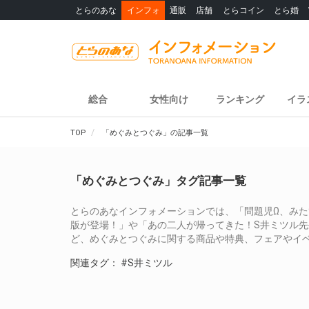
とらのあな
インフォ
通販
店舗
とらコイン
とら婚
総合
女性向け
ランキング
イラ
TOP
「めぐみとつぐみ」の記事一覧
「めぐみとつぐみ」タグ記事一覧
とらのあなインフォメーションでは、「問題児Ω、みた
版が登場！」や「あの二人が帰ってきた！S井ミツル先
ど、めぐみとつぐみに関する商品や特典、フェアやイ
関連タグ：
#S井ミツル