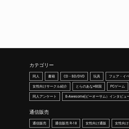
カテゴリー
同人
書籍
CD・BD/DVD
玩具
フェア・イ
女性向けサークル紹介
とらのあな×韓国
PCゲーム
同人アンケート
B-Awesome(ビーオーサム）インタビュ
通信販売
通信販売
通信販売 R-18
女性向け通販
女性向け通