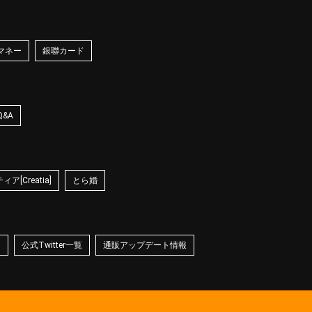
マネー
銀聯カード
Q&A
ア[Creatia]
とら婚
☆
公式Twitter一覧
通販アップデート情報