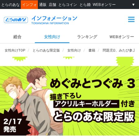
とらのあな
インフォ
通販
店舗
とらコイン
とら婚
WEBオンリー
▼
総合
女性向け
ランキング
WEBオンリー
女性向けTOP
とらのあな限定版
女性向け
書籍
問題児Ω、みたび参上！