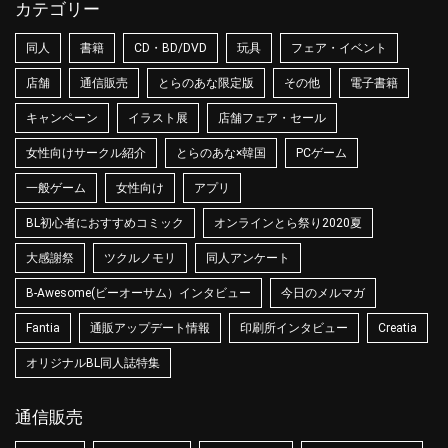
カテゴリー
同人
書籍
CD・BD/DVD
玩具
フェア・イベント
店舗
通信販売
とらのあな限定版
その他
電子書籍
キャンペーン
イラスト展
店舗フェア・セール
女性向けサークル紹介
とらのあな×韓国
PCゲーム
一般ゲーム
女性向け
アプリ
BL初心者におすすめコミック
オンラインとら祭り2020夏
大感謝祭
ツクルノモリ
同人アンケート
B-Awesome(ビーオーサム）インタビュー
今日のメルマガ
Fantia
通販アップデート情報
印刷所インタビュー
Creatia
オリジナルBL同人誌特集
通信販売