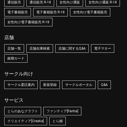
通信販売
通信販売 R-18
女性向け通販
女性向け通販 R-18
電子書籍販売
電子書籍販売 R-18
女性向け電子書籍販売
女性向け電子書籍販売 R-18
店舗
店舗一覧
店舗在庫検索
店舗に関するQ&A
電子マネー
銀聯カード
サークル向け
サークル委託案内
新規登録
サークルポータル
Q&A
サービス
とらのあなクラフト
ファンティア[Fantia]
クリエイティア[Creatia]
とら婚