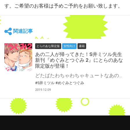
す。ご希望のお客様は予めご予約をお願い致します。
関連記事
とらのあな限定版
女性向け
書籍
あの二人が帰ってきた！S井ミツル先生
新刊『めぐみとつぐみ 2』にとらのあな
限定版が登場！
どたばたわちゃわちゃキュートなあの二人が帰ってきた！ めぐつぐでおなじみ、めぐみとつぐみの2巻が登場です♡ “ヒートは気合で何とかする”という規定外Ωなつぐみ。 つぐみと衝撃的な出会いをし、次第に惹かれていく不良だけど堅物なαの恵。 デートもするしヒート時の相手もして、順調におつきあいスタート！！ と思いきや、つぐみの空気がちっとも甘くならないと感じる日々。 一方、情緒のかけらもないつぐみには恵の求愛行動が全く理解できず、「好き」という感情にピンとこなくて戸惑うつぐみは、恵ごと「消すしかない」と鉄パイプを手に殴り込みーー！？ 前途多難、どうなるふたりの恋！！？ 待望の親世代エピソード、馴れ初めラブ話が描かれたスピンオフ作品 「くろじとはるつぐ」も同時収録！！！ 不良なぼっちゃんα×ド直球狂犬Ωの青春ラブコメ！ 本能には抗えない、でもそれだけじゃない。ふたりの距離がじわじわ近づく、待望の第2弾！ とらのあなでは『めぐみとつぐみ 2』の刊行を記念して描き下ろしイラストを使用したアクリルキーホルダーと描き下ろし入り4Pリーフレットセットが付属したとらのあな限定版を発売致します。 とらのあな各店・通販にて予約開始！ 限定版の製造数には限りがございますので、なにとぞお早目にご予約くださいませ！
#S井ミツル
#めぐみとつぐみ
2019.12.09