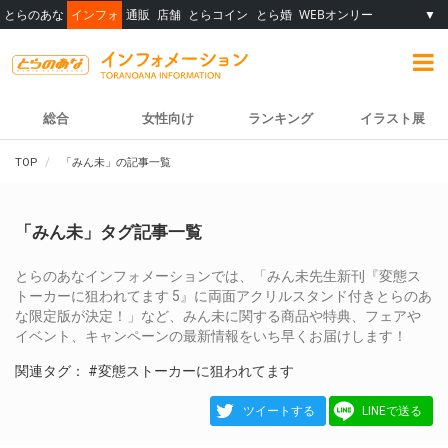
とらのあな
インフォ
通販
店舗
とらコイン
とら婚
WEBオンリー
▼
総合
女性向け
ランキング
イラスト展
TOP
「みん未」の記事一覧
「みん未」タグ記事一覧
とらのあなインフォメーションでは、「みん未先生新刊『変態ス
トーカーに狙われてます 5』に両面アクリルスタンド付きとらのあ
な限定版が決定！」など、みん未に関する商品や特典、フェアや
イベント、キャンペーンの最新情報をいち早くお届けします！
関連タグ：
#変態ストーカーに狙われてます
ツイートする
LINEで送る