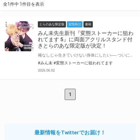
全1件中 1件目を表示
とらのあな限定版
女性向け
書籍
みん未先生新刊『変態ストーカーに狙わ
れてます 5』に両面アクリルスタンド付
きとらのあな限定版が決定！
俺なしじゃ生きていけない身体にしたい── ついに同棲を始めた天音と竜胆。 仕事後に一緒に帰ったりエプロン姿でお出迎えしたり、いちゃ甘な新生活を楽しむ二人。 そんな幸せな日々もつかの間、竜胆は新しい職場の慣れない仕事にキャパオーバー寸前で…！？ 疲労困憊な愛する恋人を前に、天音が取った行動は── comicoで2.3億PV超の大人気作をフルカラーコミックス化！ 描き下ろし漫画も収録！ みん未先生『変態ストーカーに狙われてます 5』が7月17日発売！ とらのあなでは刊行を記念して描き下ろし両面アクリルスタンド付きとらのあな限定版を発売致します♡ 池袋店・通販にて予約開始！とらのあな限定版は数量限定生産となりますので、お早めにご予約下さい！
#みん未
#変態ストーカーに狙われてます
2026.06.02
1
最新情報をTwitterでお届け！