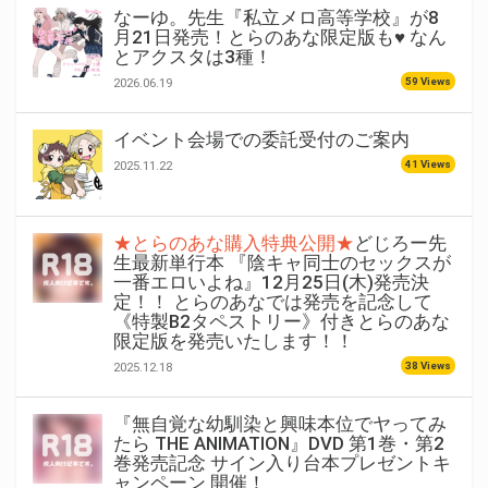
なーゆ。先生『私立メロ高等学校』が8
月21日発売！とらのあな限定版も♥ なん
とアクスタは3種！
59 Views
2026.06.19
イベント会場での委託受付のご案内
41 Views
2025.11.22
★とらのあな購入特典公開★
どじろー先
生最新単行本 『陰キャ同士のセックスが
一番エロいよね』12月25日(木)発売決
定！！ とらのあなでは発売を記念して
《特製B2タペストリー》付きとらのあな
限定版を発売いたします！！
38 Views
2025.12.18
『無自覚な幼馴染と興味本位でヤってみ
たら THE ANIMATION』DVD 第1巻・第2
巻発売記念 サイン入り台本プレゼントキ
ャンペーン 開催！