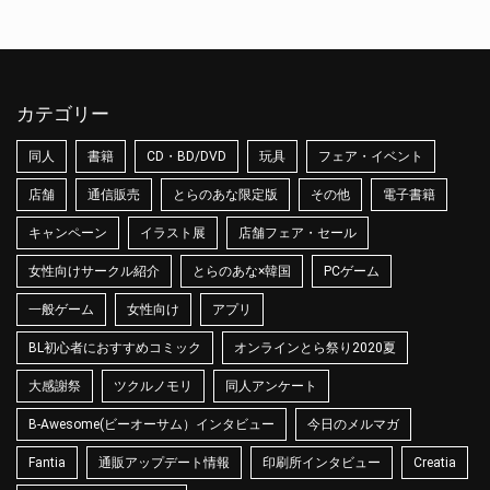
カテゴリー
同人
書籍
CD・BD/DVD
玩具
フェア・イベント
店舗
通信販売
とらのあな限定版
その他
電子書籍
キャンペーン
イラスト展
店舗フェア・セール
女性向けサークル紹介
とらのあな×韓国
PCゲーム
一般ゲーム
女性向け
アプリ
BL初心者におすすめコミック
オンラインとら祭り2020夏
大感謝祭
ツクルノモリ
同人アンケート
B-Awesome(ビーオーサム）インタビュー
今日のメルマガ
Fantia
通販アップデート情報
印刷所インタビュー
Creatia