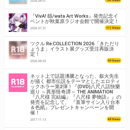
194 Views
2026.08.07
『VivA! 緜/wata Art Works』発売記念イ
ベントが秋葉原ラジオ会館で開催決定！
111 Views
2026.07.31
ツクル Re:COLLECTION 2026「きただり
ょうま」イラスト展グッズ受注再販決
定！
99 Views
2026.08.03
ネット上で話題沸騰となった、叙火先生
が描く 都市伝説をテーマとしたエロティ
ックホラー第2弾！『(DVD)八尺八話快樂
巡り ～異形怪奇譚～ THE ANIMATION
『八尺様 完結編』『八尺様 夢物語』』の
発売を記念して、 『直筆サイン入り台本
＆色紙』プレゼントキャンペーンを開
催！
68 Views
2017.11.13