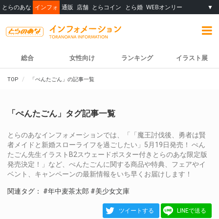
とらのあな
インフォ
通販
店舗
とらコイン
とら婚
WEBオンリー
▼
総合
女性向け
ランキング
イラスト展
TOP
「ぺんたごん」の記事一覧
「ぺんたごん」タグ記事一覧
とらのあなインフォメーションでは、「「魔王討伐後、勇者は賢
者メイドと新婚スローライフを過ごしたい」5月19日発売！ ぺん
たごん先生イラストB2スウェードポスター付きとらのあな限定版
発売決定！」など、ぺんたごんに関する商品や特典、フェアやイ
ベント、キャンペーンの最新情報をいち早くお届けします！
関連タグ：
#年中麦茶太郎
#美少女文庫
ツイートする
LINEで送る