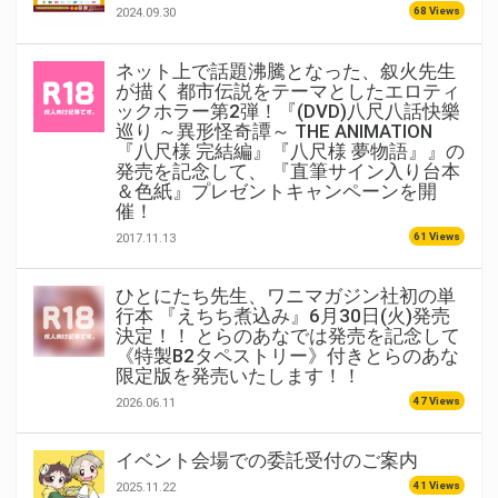
68 Views
2024.09.30
ネット上で話題沸騰となった、叙火先生
が描く 都市伝説をテーマとしたエロティ
ックホラー第2弾！『(DVD)八尺八話快樂
巡り ～異形怪奇譚～ THE ANIMATION
『八尺様 完結編』『八尺様 夢物語』』の
発売を記念して、 『直筆サイン入り台本
＆色紙』プレゼントキャンペーンを開
催！
61 Views
2017.11.13
ひとにたち先生、ワニマガジン社初の単
行本 『えちち煮込み』6月30日(火)発売
決定！！ とらのあなでは発売を記念して
《特製B2タペストリー》付きとらのあな
限定版を発売いたします！！
47 Views
2026.06.11
イベント会場での委託受付のご案内
41 Views
2025.11.22