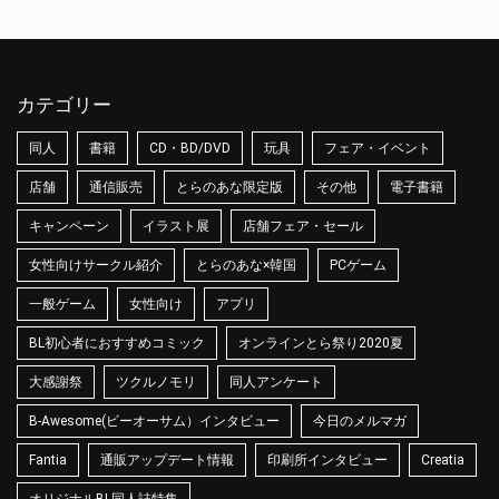
カテゴリー
同人
書籍
CD・BD/DVD
玩具
フェア・イベント
店舗
通信販売
とらのあな限定版
その他
電子書籍
キャンペーン
イラスト展
店舗フェア・セール
女性向けサークル紹介
とらのあな×韓国
PCゲーム
一般ゲーム
女性向け
アプリ
BL初心者におすすめコミック
オンラインとら祭り2020夏
大感謝祭
ツクルノモリ
同人アンケート
B-Awesome(ビーオーサム）インタビュー
今日のメルマガ
Fantia
通販アップデート情報
印刷所インタビュー
Creatia