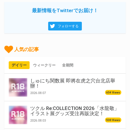
最新情報をTwitterでお届け！
フォローする
人気の記事
デイリー
ウィークリー
全期間
しゅにち関数展 即將在虎之穴台北店舉
辦！
654 Views
2026.08.07
ツクル Re:COLLECTION 2026「水龍敬」
イラスト展グッズ受注再販決定！
530 Views
2026.08.03