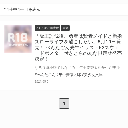
全1件中 1件目を表示
とらのあな限定版
書籍
「魔王討伐後、勇者は賢者メイドと新婚
スローライフを過ごしたい」5月19日発
売！ ぺんたごん先生イラストB2スウェ
ードポスター付きとらのあな限定版発売
決定！
なろう系小説でおなじみ、年中麦茶太郎先生が美少女文庫に初登場！ 同じく美少女文庫初登場のカリスマ絵師ぺんたごん先生のイラストで「魔王討伐後、勇者は賢者メイドと新婚スローライフを過ごしたい」5月19日（水）発売！ ぺんたごん先生のイラストを使用したB2スウェードポスター付きとらのあな限定版を発売いたします！ とらのあなでしか買えない限定版をお見逃しなく！
#ぺんたごん
#年中麦茶太郎
#美少女文庫
2021.05.01
1