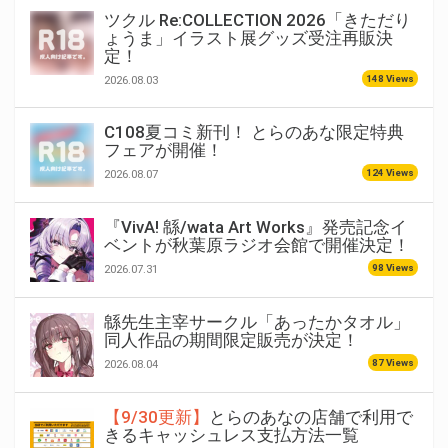
ツクル Re:COLLECTION 2026「きただり
ょうま」イラスト展グッズ受注再販決
定！
148 Views
2026.08.03
C108夏コミ新刊！ とらのあな限定特典
フェアが開催！
124 Views
2026.08.07
『VivA! 緜/wata Art Works』発売記念イ
ベントが秋葉原ラジオ会館で開催決定！
98 Views
2026.07.31
緜先生主宰サークル「あったかタオル」
同人作品の期間限定販売が決定！
87 Views
2026.08.04
【9/30更新】
とらのあなの店舗で利用で
きるキャッシュレス支払方法一覧