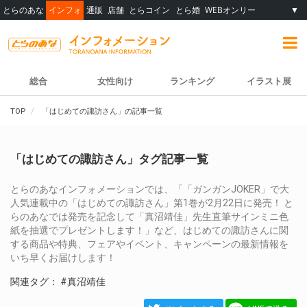
とらのあな
インフォ
通販
店舗
とらコイン
とら婚
WEBオンリー
▼
総合
女性向け
ランキング
イラスト展
TOP
「はじめての諏訪さん」の記事一覧
「はじめての諏訪さん」タグ記事一覧
とらのあなインフォメーションでは、「「ガンガンJOKER」で大
人気連載中の「はじめての諏訪さん」第1巻が2月22日に発売！ と
らのあなでは発売を記念して「真沼靖佳」先生直筆サインミニ色
紙を抽選でプレゼントします！」など、はじめての諏訪さんに関
する商品や特典、フェアやイベント、キャンペーンの最新情報を
いち早くお届けします！
関連タグ：
#真沼靖佳