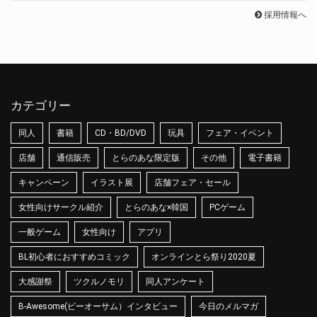
採用情報へ
カテゴリー
同人
書籍
CD・BD/DVD
玩具
フェア・イベント
店舗
通信販売
とらのあな限定版
その他
電子書籍
キャンペーン
イラスト展
店舗フェア・セール
女性向けサークル紹介
とらのあな×韓国
PCゲーム
一般ゲーム
女性向け
アプリ
BL初心者におすすめコミック
オンラインとら祭り2020夏
大感謝祭
ツクルノモリ
同人アンケート
B-Awesome(ビーオーサム）インタビュー
今日のメルマガ