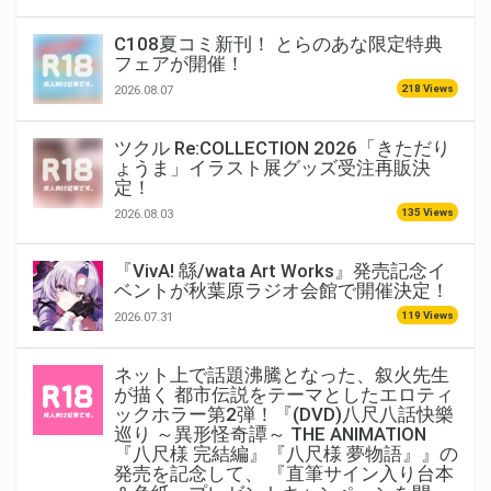
C108夏コミ新刊！ とらのあな限定特典
フェアが開催！
218 Views
2026.08.07
ツクル Re:COLLECTION 2026「きただり
ょうま」イラスト展グッズ受注再販決
定！
135 Views
2026.08.03
『VivA! 緜/wata Art Works』発売記念イ
ベントが秋葉原ラジオ会館で開催決定！
119 Views
2026.07.31
ネット上で話題沸騰となった、叙火先生
が描く 都市伝説をテーマとしたエロティ
ックホラー第2弾！『(DVD)八尺八話快樂
巡り ～異形怪奇譚～ THE ANIMATION
『八尺様 完結編』『八尺様 夢物語』』の
発売を記念して、 『直筆サイン入り台本