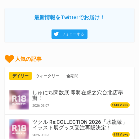
最新情報をTwitterでお届け！
フォローする
人気の記事
デイリー
ウィークリー
全期間
しゅにち関数展 即將在虎之穴台北店舉
辦！
1148 Views
2026.08.07
ツクル Re:COLLECTION 2026「水龍敬」
イラスト展グッズ受注再販決定！
475 Views
2026.08.03