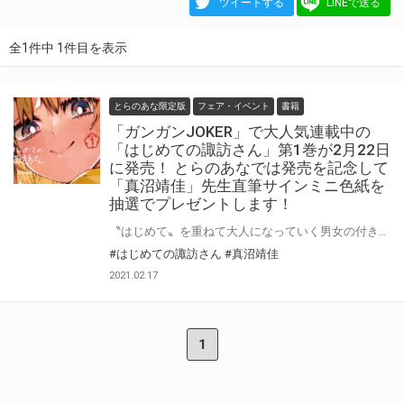
ツイートする
LINEで送る
全1件中 1件目を表示
とらのあな限定版
フェア・イベント
書籍
「ガンガンJOKER」で大人気連載中の
「はじめての諏訪さん」第1巻が2月22日
に発売！ とらのあなでは発売を記念して
「真沼靖佳」先生直筆サインミニ色紙を
抽選でプレゼントします！
〝はじめて〟を重ねて大人になっていく男女の付き合いたてラブコメディ！ 「ガンガンJOKER」で大人気連載中の「はじめての諏訪さん」第1巻が2月22日に発売！ とらのあなでは発売を記念して「真沼靖佳」先生直筆サインミニ色紙の抽選フェアを開催！ この企画のためご用意いただいた直筆サインミニ色紙を手に入れるチャンス！ この機会に是非ご応募ください!!
#はじめての諏訪さん
#真沼靖佳
2021.02.17
1