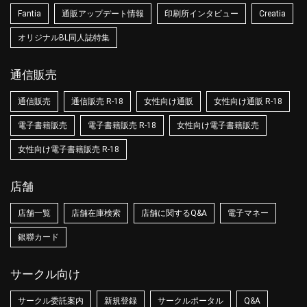
Fantia
通販アップデート情報
印刷所インタビュー
Creatia
オリジナルBL同人誌特集
通信販売
通信販売
通信販売 R-18
女性向け通販
女性向け通販 R-18
電子書籍販売
電子書籍販売 R-18
女性向け電子書籍販売
女性向け電子書籍販売 R-18
店舗
店舗一覧
店舗在庫検索
店舗に関するQ&A
電子マネー
銀聯カード
サークル向け
サークル委託案内
新規登録
サークルポータル
Q&A