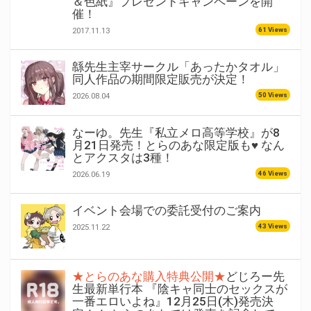
＆色紙』プレゼントキャンペーンを開
催！
61 Views
2017.11.13
緜先生主宰サークル「あったかタオル」
同人作品の期間限定販売が決定！
50 Views
2026.08.04
なーゆ。先生『私立メロ高等学校』が8
月21日発売！とらのあな限定版も♥ なん
とアクスタは3種！
46 Views
2026.06.19
イベント会場での委託受付のご案内
43 Views
2025.11.22
★とらのあな購入特典公開★
どじろー先
生最新単行本 『陰キャ同士のセックスが
一番エロいよね』12月25日(木)発売決