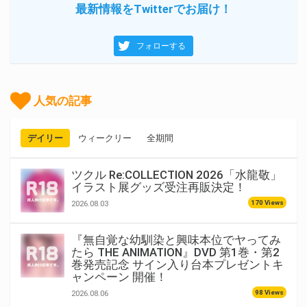
最新情報をTwitterでお届け！
フォローする
人気の記事
デイリー
ウィークリー
全期間
ツクル Re:COLLECTION 2026「水龍敬」
イラスト展グッズ受注再販決定！
170 Views
2026.08.03
『無自覚な幼馴染と興味本位でヤってみ
たら THE ANIMATION』DVD 第1巻・第2
巻発売記念 サイン入り台本プレゼントキ
ャンペーン 開催！
98 Views
2026.08.06