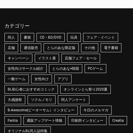
カテゴリー
同人
書籍
CD・BD/DVD
玩具
フェア・イベント
店舗
通信販売
とらのあな限定版
その他
電子書籍
キャンペーン
イラスト展
店舗フェア・セール
女性向けサークル紹介
とらのあな×韓国
PCゲーム
一般ゲーム
女性向け
アプリ
BL初心者におすすめコミック
オンラインとら祭り2020夏
大感謝祭
ツクルノモリ
同人アンケート
B-Awesome(ビーオーサム）インタビュー
今日のメルマガ
Fantia
通販アップデート情報
印刷所インタビュー
Creatia
オリジナルBL同人誌特集