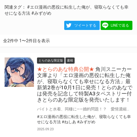
関連タグ：
#エロ漫画の悪役に転生した俺が、寝取らなくても幸
せになる方法
#みずがめ
ツイートする
LINEで送る
全2件中 1〜2件目を表示
とらのあな限定版
書籍
★とらのあな特典公開★
角川スニーカー
文庫より「エロ漫画の悪役に転生した俺
が、寝取らなくても幸せになる方法」最
新第2巻が10月1日に発売！とらのあなで
は発売を記念して特製A3タペストリー付
きとらのあな限定版を発売いたします！
バイトと水着、同棲に――婚約問題！？ 愛情濃縮ハーレム夏休み、絶頂！ 角川スニーカー文庫より「エロ漫画の悪役に転生した俺が、寝取らなくても幸せになる方法」最新第2巻が10月1日(水)に発売！ とらのあなでは発売を記念して「特製A3タペストリー付き」とらのあな限定版を発売いたします。 とらのあな限定版の数は限られていますので是非お早めにお求めください！
#エロ漫画の悪役に転生した俺が、寝取らなくても幸
せになる方法
#ねしあ
#みずがめ
2025.09.23