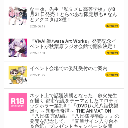
なーゆ。先生『私立メロ高等学校』が8
月21日発売！とらのあな限定版も♥ なん
とアクスタは3種！
83 Views
2026.06.19
『VivA! 緜/wata Art Works』発売記念イ
ベントが秋葉原ラジオ会館で開催決定！
78 Views
2026.07.31
イベント会場での委託受付のご案内
67 Views
2025.11.22
ネット上で話題沸騰となった、叙火先生
が描く 都市伝説をテーマとしたエロティ
ックホラー第2弾！『(DVD)八尺八話快樂
巡り ～異形怪奇譚～ THE ANIMATION
『八尺様 完結編』『八尺様 夢物語』』の
発売を記念して、 『直筆サイン入り台本
＆色紙』プレゼントキャンペーンを開