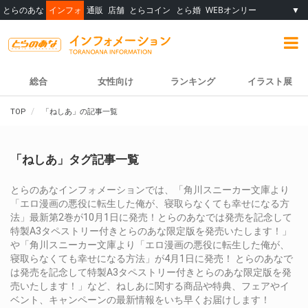
とらのあな
インフォ
通販
店舗
とらコイン
とら婚
WEBオンリー
▼
総合
女性向け
ランキング
イラスト展
TOP
「ねしあ」の記事一覧
「ねしあ」タグ記事一覧
とらのあなインフォメーションでは、「角川スニーカー文庫より
「エロ漫画の悪役に転生した俺が、寝取らなくても幸せになる方
法」最新第2巻が10月1日に発売！とらのあなでは発売を記念して
特製A3タペストリー付きとらのあな限定版を発売いたします！」
や「角川スニーカー文庫より「エロ漫画の悪役に転生した俺が、
寝取らなくても幸せになる方法」が4月1日に発売！ とらのあなで
は発売を記念して特製A3タペストリー付きとらのあな限定版を発
売いたします！」など、ねしあに関する商品や特典、フェアやイ
ベント、キャンペーンの最新情報をいち早くお届けします！