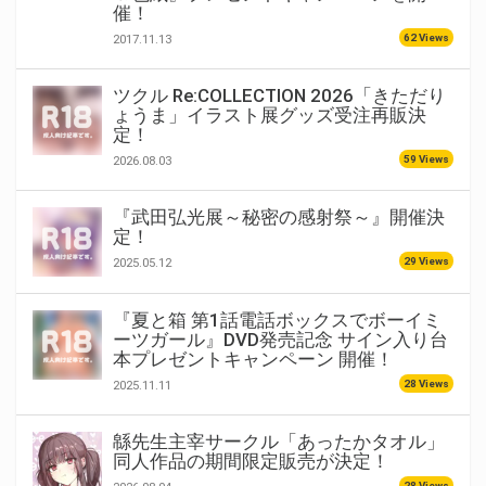
催！
62 Views
2017.11.13
ツクル Re:COLLECTION 2026「きただり
ょうま」イラスト展グッズ受注再販決
定！
59 Views
2026.08.03
『武田弘光展～秘密の感射祭～』開催決
定！
29 Views
2025.05.12
『夏と箱 第1話電話ボックスでボーイミ
ーツガール』DVD発売記念 サイン入り台
本プレゼントキャンペーン 開催！
28 Views
2025.11.11
緜先生主宰サークル「あったかタオル」
同人作品の期間限定販売が決定！
28 Views