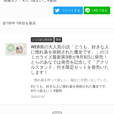
関連タグ：
#六つ花えいこ
#釜田
ツイートする
LINEで送る
全1件中 1件目を表示
とらのあな限定版
書籍
WEB発の大人気小説「どうも、好きな人
に惚れ薬を依頼された魔女です。」のコ
ミカライズ最新第3巻が9月5日に発売！
とらのあなでは発売を記念して「アクリ
ルスタンド」付き限定セットを発売いた
します！
「惚れ薬を作って欲しい」秘かに片想いをしていた相手に惚れ薬を依頼され、魔女は失恋した。 それならせめて、惚れ薬ができるまでの間だけでも──そう思っていたはずなのに、彼への想いは募るばかりで……。 １巻即重版！WEB発の大人気小説「どうも、好きな人に惚れ薬を依頼された魔女です。」のコミカライズ最新第3巻が9月5日に発売！ とらのあなでは発売を記念して「アクリルスタンド」付き限定セットを発売いたします。 是非この機会にお買い求めください！
#どうも、好きな人に惚れ薬を依頼された魔女です。
#六つ花えいこ
#釜田
2022.07.01