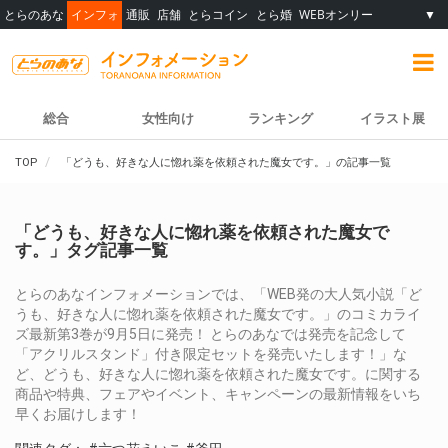
とらのあな
インフォ
通販
店舗
とらコイン
とら婚
WEBオンリー
▼
総合
女性向け
ランキング
イラスト展
TOP
「どうも、好きな人に惚れ薬を依頼された魔女です。」の記事一覧
「どうも、好きな人に惚れ薬を依頼された魔女で
す。」タグ記事一覧
とらのあなインフォメーションでは、「WEB発の大人気小説「ど
うも、好きな人に惚れ薬を依頼された魔女です。」のコミカライ
ズ最新第3巻が9月5日に発売！ とらのあなでは発売を記念して
「アクリルスタンド」付き限定セットを発売いたします！」な
ど、どうも、好きな人に惚れ薬を依頼された魔女です。に関する
商品や特典、フェアやイベント、キャンペーンの最新情報をいち
早くお届けします！