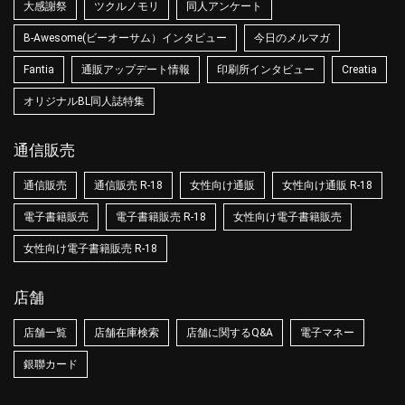
大感謝祭
ツクルノモリ
同人アンケート
B-Awesome(ビーオーサム）インタビュー
今日のメルマガ
Fantia
通販アップデート情報
印刷所インタビュー
Creatia
オリジナルBL同人誌特集
通信販売
通信販売
通信販売 R-18
女性向け通販
女性向け通販 R-18
電子書籍販売
電子書籍販売 R-18
女性向け電子書籍販売
女性向け電子書籍販売 R-18
店舗
店舗一覧
店舗在庫検索
店舗に関するQ&A
電子マネー
銀聯カード