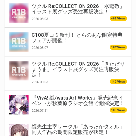
ツクル Re:COLLECTION 2026「水龍敬」
イラスト展グッズ受注再販決定！
499 Views
2026.08.03
C108夏コミ新刊！ とらのあな限定特典
フェアが開催！
182 Views
2026.08.07
ツクル Re:COLLECTION 2026「きただり
ょうま」イラスト展グッズ受注再販決
定！
140 Views
2026.08.03
『VivA! 緜/wata Art Works』発売記念イ
ベントが秋葉原ラジオ会館で開催決定！
103 Views
2026.07.31
緜先生主宰サークル「あったかタオル」
同人作品の期間限定販売が決定！