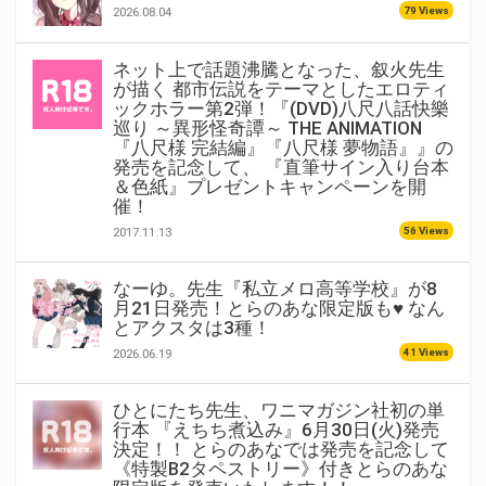
79 Views
2026.08.04
ネット上で話題沸騰となった、叙火先生
が描く 都市伝説をテーマとしたエロティ
ックホラー第2弾！『(DVD)八尺八話快樂
巡り ～異形怪奇譚～ THE ANIMATION
『八尺様 完結編』『八尺様 夢物語』』の
発売を記念して、 『直筆サイン入り台本
＆色紙』プレゼントキャンペーンを開
催！
56 Views
2017.11.13
なーゆ。先生『私立メロ高等学校』が8
月21日発売！とらのあな限定版も♥ なん
とアクスタは3種！
41 Views
2026.06.19
ひとにたち先生、ワニマガジン社初の単
行本 『えちち煮込み』6月30日(火)発売
決定！！ とらのあなでは発売を記念して
《特製B2タペストリー》付きとらのあな