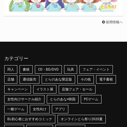
採用情報へ
カテゴリー
同人
書籍
CD・BD/DVD
玩具
フェア・イベント
店舗
通信販売
とらのあな限定版
その他
電子書籍
キャンペーン
イラスト展
店舗フェア・セール
女性向けサークル紹介
とらのあな×韓国
PCゲーム
一般ゲーム
女性向け
アプリ
BL初心者におすすめコミック
オンラインとら祭り2020夏