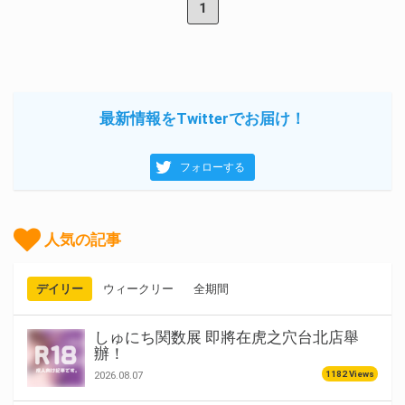
1
最新情報をTwitterでお届け！
フォローする
人気の記事
デイリー
ウィークリー
全期間
しゅにち関数展 即將在虎之穴台北店舉
辦！
1182 Views
2026.08.07