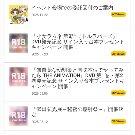
イベント会場での委託受付のご案内
62 Views
2025.11.22
『小女ラムネ 第8話リトルラバーズ』
DVD発売記念 サイン入り台本プレゼント
キャンペーン 開催！
38 Views
2026.07.23
『無自覚な幼馴染と興味本位でヤってみ
たら THE ANIMATION』DVD 第1巻・第2
巻発売記念 サイン入り台本プレゼントキ
ャンペーン 開催！
32 Views
2026.08.06
『武田弘光展～秘密の感射祭～』開催決
定！
30 Views
2025.05.12