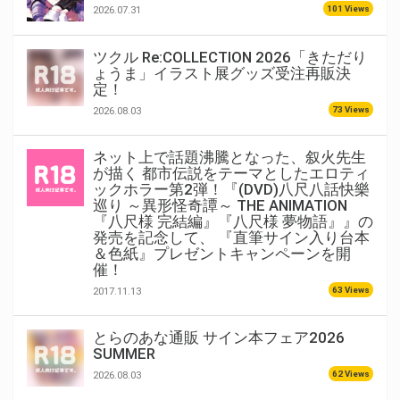
101 Views
2026.07.31
ツクル Re:COLLECTION 2026「きただり
ょうま」イラスト展グッズ受注再販決
定！
73 Views
2026.08.03
ネット上で話題沸騰となった、叙火先生
が描く 都市伝説をテーマとしたエロティ
ックホラー第2弾！『(DVD)八尺八話快樂
巡り ～異形怪奇譚～ THE ANIMATION
『八尺様 完結編』『八尺様 夢物語』』の
発売を記念して、 『直筆サイン入り台本
＆色紙』プレゼントキャンペーンを開
催！
63 Views
2017.11.13
とらのあな通販 サイン本フェア2026
SUMMER
62 Views
2026.08.03