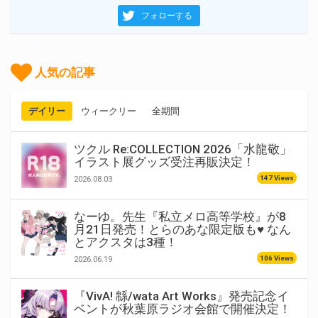
フォローする
人気の記事
デイリー
ウィークリー
全期間
ツクル Re:COLLECTION 2026「水龍敬」
イラスト展グッズ受注再販決定！
147 Views
2026.08.03
なーゆ。先生『私立メロ高等学校』が8
月21日発売！とらのあな限定版も♥ なん
とアクスタは3種！
106 Views
2026.06.19
『VivA! 緜/wata Art Works』発売記念イ
ベントが秋葉原ラジオ会館で開催決定！