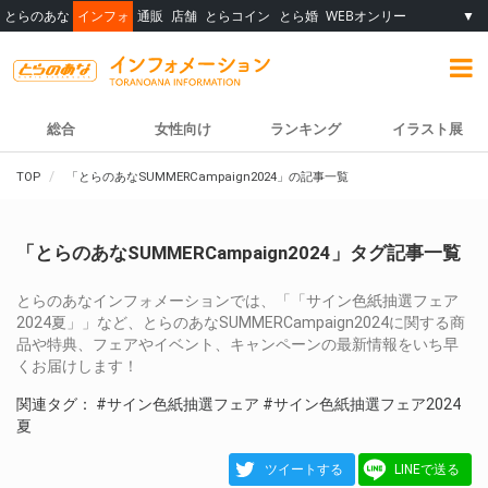
とらのあな
インフォ
通販
店舗
とらコイン
とら婚
WEBオンリー
▼
総合
女性向け
ランキング
イラスト展
TOP
「とらのあなSUMMERCampaign2024」の記事一覧
「とらのあなSUMMERCampaign2024」タグ記事一覧
とらのあなインフォメーションでは、「「サイン色紙抽選フェア
2024夏」」など、とらのあなSUMMERCampaign2024に関する商
品や特典、フェアやイベント、キャンペーンの最新情報をいち早
くお届けします！
関連タグ：
#サイン色紙抽選フェア
#サイン色紙抽選フェア2024
夏
ツイートする
LINEで送る