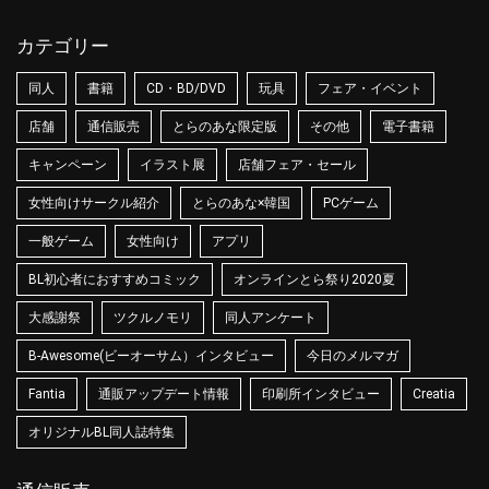
カテゴリー
同人
書籍
CD・BD/DVD
玩具
フェア・イベント
店舗
通信販売
とらのあな限定版
その他
電子書籍
キャンペーン
イラスト展
店舗フェア・セール
女性向けサークル紹介
とらのあな×韓国
PCゲーム
一般ゲーム
女性向け
アプリ
BL初心者におすすめコミック
オンラインとら祭り2020夏
大感謝祭
ツクルノモリ
同人アンケート
B-Awesome(ビーオーサム）インタビュー
今日のメルマガ
Fantia
通販アップデート情報
印刷所インタビュー
Creatia
オリジナルBL同人誌特集