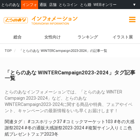
とらのあな
インフォ
通販
店舗
とらコイン
とら婚
WEBオンリー
▼
総合
女性向け
ランキング
イラスト展
TOP
「とらのあな WINTERCampaign2023-2024」の記事一覧
「とらのあな WINTERCampaign2023-2024」タグ記事
一覧
とらのあなインフォメーションでは、「とらのあな WINTER
Campaign 2023-2024」など、とらのあな
WINTERCampaign2023-2024に関する商品や特典、フェアやイベ
ント、キャンペーンの最新情報をいち早くお届けします！
関連タグ：
#コスホリック37
#コミックマーケット103
#冬の大感
謝祭2024
#冬の通販大感謝祭2023-2024
#複製サイン入りミニ色
紙プレゼントフェア2023冬