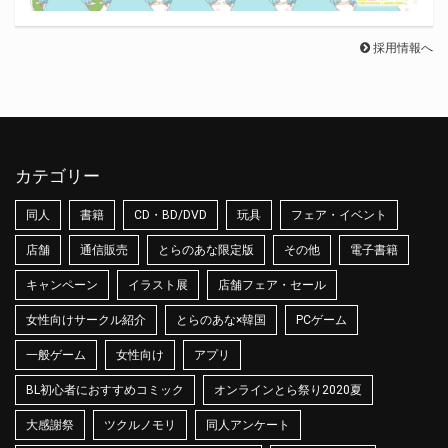
採用情報へ
カテゴリー
同人
書籍
CD・BD/DVD
玩具
フェア・イベント
店舗
通信販売
とらのあな限定版
その他
電子書籍
キャンペーン
イラスト展
店舗フェア・セール
女性向けサークル紹介
とらのあな×韓国
PCゲーム
一般ゲーム
女性向け
アプリ
BL初心者におすすめコミック
オンラインとら祭り2020夏
大感謝祭
ツクルノモリ
同人アンケート