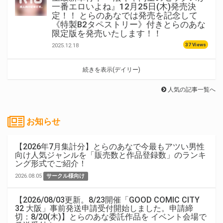
一番エロいよね』12月25日(木)発売決
定！！ とらのあなでは発売を記念して
《特製B2タペストリー》付きとらのあな
限定版を発売いたします！！
37 Views
2025.12.18
続きを表示(デイリー)
人気の記事一覧へ
お知らせ
【2026年7月集計分】とらのあなで今最もアツい男性
向け人気ジャンルを「販売数と作品登録数」のランキ
ング形式でご紹介！
2026.08.05
サークル様向け
【2026/08/03更新。8/23開催「GOOD COMIC CITY
32 大阪」事前発送申請受付開始しました。申請締
切：8/20(木)】とらのあな委託作品を イベント会場で