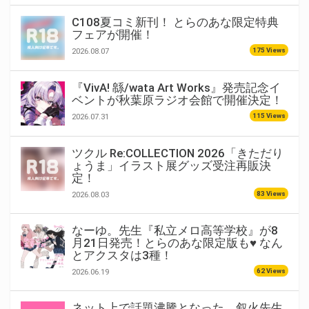
C108夏コミ新刊！ とらのあな限定特典
フェアが開催！
175 Views
2026.08.07
『VivA! 緜/wata Art Works』発売記念イ
ベントが秋葉原ラジオ会館で開催決定！
115 Views
2026.07.31
ツクル Re:COLLECTION 2026「きただり
ょうま」イラスト展グッズ受注再販決
定！
83 Views
2026.08.03
なーゆ。先生『私立メロ高等学校』が8
月21日発売！とらのあな限定版も♥ なん
とアクスタは3種！
62 Views
2026.06.19
ネット上で話題沸騰となった、叙火先生