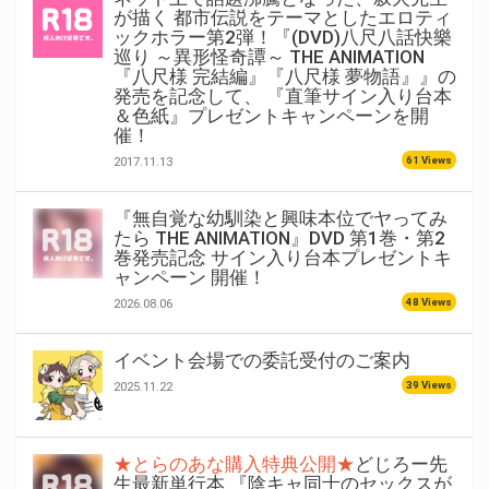
が描く 都市伝説をテーマとしたエロティ
ックホラー第2弾！『(DVD)八尺八話快樂
巡り ～異形怪奇譚～ THE ANIMATION
『八尺様 完結編』『八尺様 夢物語』』の
発売を記念して、 『直筆サイン入り台本
＆色紙』プレゼントキャンペーンを開
催！
61 Views
2017.11.13
『無自覚な幼馴染と興味本位でヤってみ
たら THE ANIMATION』DVD 第1巻・第2
巻発売記念 サイン入り台本プレゼントキ
ャンペーン 開催！
48 Views
2026.08.06
イベント会場での委託受付のご案内
39 Views
2025.11.22
★とらのあな購入特典公開★
どじろー先
生最新単行本 『陰キャ同士のセックスが