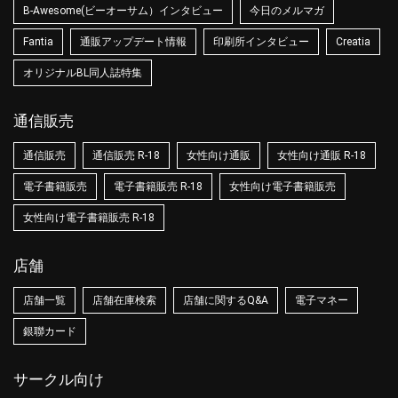
B-Awesome(ビーオーサム）インタビュー
今日のメルマガ
Fantia
通販アップデート情報
印刷所インタビュー
Creatia
オリジナルBL同人誌特集
通信販売
通信販売
通信販売 R-18
女性向け通販
女性向け通販 R-18
電子書籍販売
電子書籍販売 R-18
女性向け電子書籍販売
女性向け電子書籍販売 R-18
店舗
店舗一覧
店舗在庫検索
店舗に関するQ&A
電子マネー
銀聯カード
サークル向け