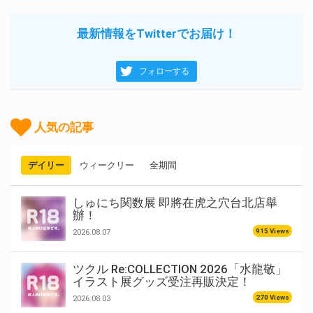
最新情報をTwitterでお届け！
フォローする
人気の記事
デイリー
ウィークリー
全期間
しゅにち関数展 即將在虎之穴台北店舉
辦！
915 Views
2026.08.07
ツクル Re:COLLECTION 2026「水龍敬」
イラスト展グッズ受注再販決定！
270 Views
2026.08.03