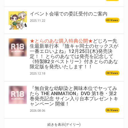
イベント会場での委託受付のご案内
40 Views
2025.11.22
★とらのあな購入特典公開★
どじろー先
生最新単行本 『陰キャ同士のセックスが
一番エロいよね』12月25日(木)発売決
定！！ とらのあなでは発売を記念して
《特製B2タペストリー》付きとらのあな
限定版を発売いたします！！
38 Views
2025.12.18
『無自覚な幼馴染と興味本位でヤってみ
たら THE ANIMATION』DVD 第1巻・第2
巻発売記念 サイン入り台本プレゼントキ
ャンペーン 開催！
36 Views
2026.08.06
続きを表示(デイリー)