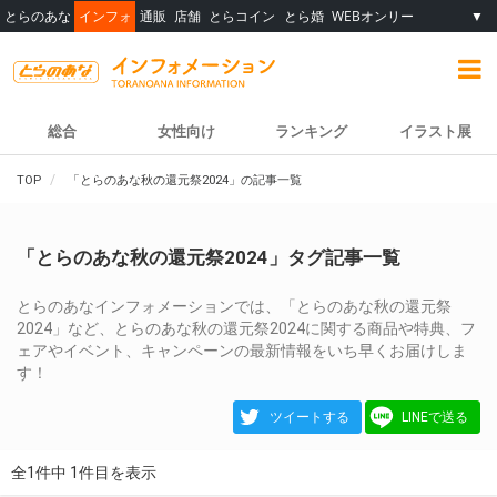
とらのあな
インフォ
通販
店舗
とらコイン
とら婚
WEBオンリー
▼
総合
女性向け
ランキング
イラスト展
TOP
「とらのあな秋の還元祭2024」の記事一覧
「とらのあな秋の還元祭2024」タグ記事一覧
とらのあなインフォメーションでは、「とらのあな秋の還元祭
2024」など、とらのあな秋の還元祭2024に関する商品や特典、フ
ェアやイベント、キャンペーンの最新情報をいち早くお届けしま
す！
ツイートする
LINEで送る
全1件中 1件目を表示