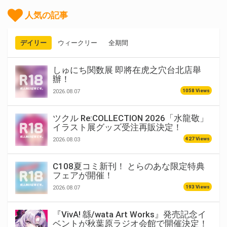
人気の記事
デイリー
ウィークリー
全期間
しゅにち関数展 即將在虎之穴台北店舉
辦！
1058 Views
2026.08.07
ツクル Re:COLLECTION 2026「水龍敬」
イラスト展グッズ受注再販決定！
427 Views
2026.08.03
C108夏コミ新刊！ とらのあな限定特典
フェアが開催！
193 Views
2026.08.07
『VivA! 緜/wata Art Works』発売記念イ
ベントが秋葉原ラジオ会館で開催決定！