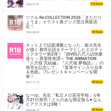
110 Views
2026.07.31
ツクル Re:COLLECTION 2026「きただり
ょうま」イラスト展グッズ受注再販決
定！
96 Views
2026.08.03
ネット上で話題沸騰となった、叙火先生
が描く 都市伝説をテーマとしたエロティ
ックホラー第2弾！『(DVD)八尺八話快樂
巡り ～異形怪奇譚～ THE ANIMATION
『八尺様 完結編』『八尺様 夢物語』』の
発売を記念して、 『直筆サイン入り台本
＆色紙』プレゼントキャンペーンを開
催！
68 Views
2017.11.13
なーゆ。先生『私立メロ高等学校』が8
月21日発売！とらのあな限定版も♥ なん
とアクスタは3種！
59 Views
2026.06.19