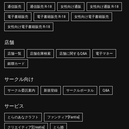
通信販売
通信販売 R-18
女性向け通販
女性向け通販 R-18
電子書籍販売
電子書籍販売 R-18
女性向け電子書籍販売
女性向け電子書籍販売 R-18
店舗
店舗一覧
店舗在庫検索
店舗に関するQ&A
電子マネー
銀聯カード
サークル向け
サークル委託案内
新規登録
サークルポータル
Q&A
サービス
とらのあなクラフト
ファンティア[Fantia]
クリエイティア[Creatia]
とら婚