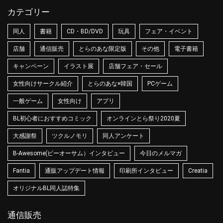
カテゴリー
同人
書籍
CD・BD/DVD
玩具
フェア・イベント
店舗
通信販売
とらのあな限定版
その他
電子書籍
キャンペーン
イラスト展
店舗フェア・セール
女性向けサークル紹介
とらのあな×韓国
PCゲーム
一般ゲーム
女性向け
アプリ
BL初心者におすすめコミック
オンラインとら祭り2020夏
大感謝祭
ツクルノモリ
同人アンケート
B-Awesome(ビーオーサム）インタビュー
今日のメルマガ
Fantia
通販アップデート情報
印刷所インタビュー
Creatia
オリジナルBL同人誌特集
通信販売