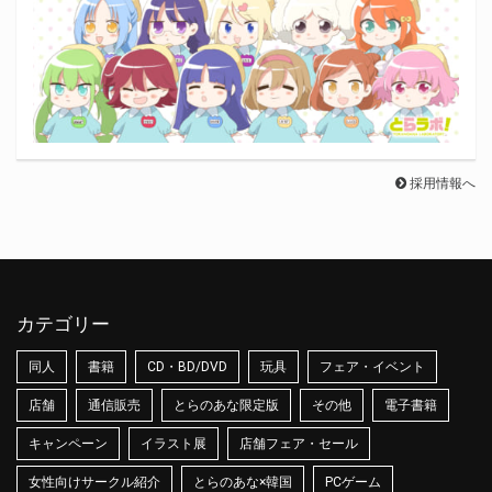
採用情報へ
カテゴリー
同人
書籍
CD・BD/DVD
玩具
フェア・イベント
店舗
通信販売
とらのあな限定版
その他
電子書籍
キャンペーン
イラスト展
店舗フェア・セール
女性向けサークル紹介
とらのあな×韓国
PCゲーム