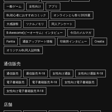
一般ゲーム
女性向け
アプリ
BL初心者におすすめコミック
オンラインとら祭り2020夏
大感謝祭
ツクルノモリ
同人アンケート
B-Awesome(ビーオーサム）インタビュー
今日のメルマガ
Fantia
通販アップデート情報
印刷所インタビュー
Creatia
オリジナルBL同人誌特集
通信販売
通信販売
通信販売 R-18
女性向け通販
女性向け通販 R-18
電子書籍販売
電子書籍販売 R-18
女性向け電子書籍販売
女性向け電子書籍販売 R-18
店舗