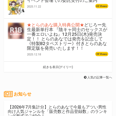
イベント会場での委託受付のご案内
43 Views
2025.11.22
★とらのあな購入特典公開★
どじろー先
生最新単行本 『陰キャ同士のセックスが
一番エロいよね』12月25日(木)発売決
定！！ とらのあなでは発売を記念して
《特製B2タペストリー》付きとらのあな
限定版を発売いたします！！
39 Views
2025.12.18
続きを表示(デイリー)
人気の記事一覧へ
お知らせ
【2026年7月集計分】とらのあなで今最もアツい男性
向け人気ジャンルを「販売数と作品登録数」のランキ
ング形式でご紹介！