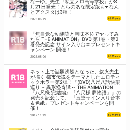
なーゆ。先生『私立メロ高等学校』が8
月21日発売！とらのあな限定版も♥ なん
とアクスタは3種！
64 Views
2026.06.19
『無自覚な幼馴染と興味本位でヤってみ
たら THE ANIMATION』DVD 第1巻・第2
巻発売記念 サイン入り台本プレゼントキ
ャンペーン 開催！
60 Views
2026.08.06
ネット上で話題沸騰となった、叙火先生
が描く 都市伝説をテーマとしたエロティ
ックホラー第2弾！『(DVD)八尺八話快樂
巡り ～異形怪奇譚～ THE ANIMATION
『八尺様 完結編』『八尺様 夢物語』』の
発売を記念して、 『直筆サイン入り台本
＆色紙』プレゼントキャンペーンを開
催！
59 Views
2017.11.13