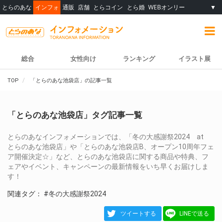
とらのあな
インフォ
通販
店舗
とらコイン
とら婚
WEBオンリー
▼
総合
女性向け
ランキング
イラスト展
TOP
「とらのあな池袋店」の記事一覧
「とらのあな池袋店」タグ記事一覧
とらのあなインフォメーションでは、「冬の大感謝祭2024 at
とらのあな池袋店」や「とらのあな池袋店B、オープン10周年フェ
ア開催決定☆」など、とらのあな池袋店に関する商品や特典、フ
ェアやイベント、キャンペーンの最新情報をいち早くお届けしま
す！
関連タグ：
#冬の大感謝祭2024
ツイートする
LINEで送る