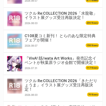
871 Views
2026.08.07
ツクル Re:COLLECTION 2026「水龍敬」
イラスト展グッズ受注再販決定！
236 Views
2026.08.03
C108夏コミ新刊！ とらのあな限定特典
フェアが開催！
158 Views
2026.08.07
『VivA! 緜/wata Art Works』発売記念イ
ベントが秋葉原ラジオ会館で開催決定！
117 Views
2026.07.31
ツクル Re:COLLECTION 2026「きただり
ょうま」イラスト展グッズ受注再販決
定！
79 Views
2026.08.03