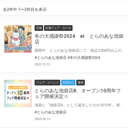
全2件中 1〜2件目を表示
店舗
店舗フェア・セール
冬の大感謝祭2024 at とらのあな池袋
店
期間中、とらのあな池袋店にて、税込3,000円以上のお買い物したレシートのレシートナンバーを 当社特設サイトにて入力とアンケート等をお答えすると景品が当たっちゃう♪ 是非この機会に、とらのあな池袋店をご利用してはいかがでしょうか？
#とらのあな池袋店
#冬の大感謝祭2024
2023.12.15
フェア・イベント
女性向け
書籍
とらのあな池袋店B、オープン10周年フ
ェア開催決定☆
池袋に『池袋店B』として誕生したのが2013年。 移転リニューアルしたり、池袋店Aが閉店となって屋号が『池袋店』に変わったりもしましたが、 池袋店Bとして生まれた女性向け池袋店はついに10周年を迎えます！ これもひとえにご愛顧くださる皆々様のおかげでございます……！ 皆様の日頃のご愛顧に感謝をするとともに、池袋店Bの10周年を記念致しまして10周年記念フェアを行います！ 各社様のサイン本の販売や色紙の展示、特典の配布に抽選プレゼントまで盛り沢山！ 来られない方のために、期間をずらして通販でもフェア実施予定です。 これを機に、まだ行ったことない～～～という方も是非お越しくださいませ♡
#とらのあな池袋店
2023.04.12