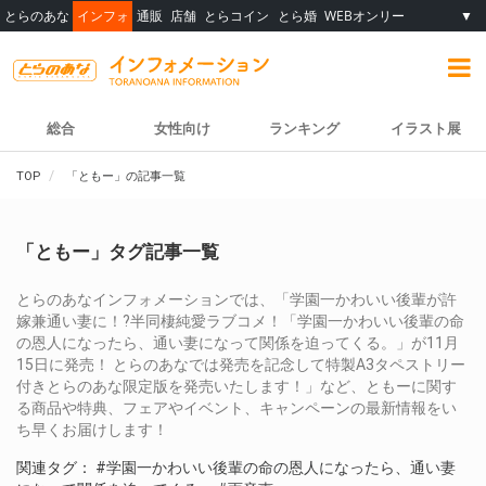
とらのあな
インフォ
通販
店舗
とらコイン
とら婚
WEBオンリー
▼
総合
女性向け
ランキング
イラスト展
TOP
「ともー」の記事一覧
「ともー」タグ記事一覧
とらのあなインフォメーションでは、「学園一かわいい後輩が許
嫁兼通い妻に！?半同棲純愛ラブコメ！「学園一かわいい後輩の命
の恩人になったら、通い妻になって関係を迫ってくる。」が11月
15日に発売！ とらのあなでは発売を記念して特製A3タペストリー
付きとらのあな限定版を発売いたします！」など、ともーに関す
る商品や特典、フェアやイベント、キャンペーンの最新情報をい
ち早くお届けします！
関連タグ：
#学園一かわいい後輩の命の恩人になったら、通い妻