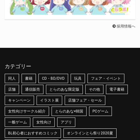
採用情報へ
カテゴリー
同人
書籍
CD・BD/DVD
玩具
フェア・イベント
店舗
通信販売
とらのあな限定版
その他
電子書籍
キャンペーン
イラスト展
店舗フェア・セール
女性向けサークル紹介
とらのあな×韓国
PCゲーム
一般ゲーム
女性向け
アプリ
BL初心者におすすめコミック
オンラインとら祭り2020夏