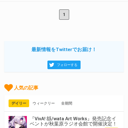
1
最新情報をTwitterでお届け！
フォローする
人気の記事
デイリー
ウィークリー
全期間
『VivA! 緜/wata Art Works』発売記念イ
ベントが秋葉原ラジオ会館で開催決定！