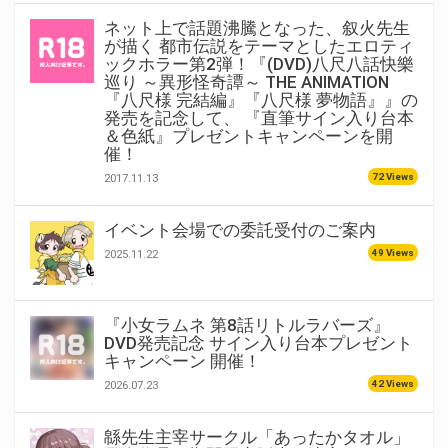
ネット上で話題沸騰となった、叙火先生
が描く 都市伝説をテーマとしたエロティ
ックホラー第2弾！『(DVD)八尺八話快樂
巡り ～異形怪奇譚～ THE ANIMATION
『八尺様 完結編』『八尺様 夢物語』』の
発売を記念して、 『直筆サイン入り台本
＆色紙』プレゼントキャンペーンを開
催！
72 Views
2017.11.13
イベント会場での委託受付のご案内
49 Views
2025.11.22
『小女ラムネ 第8話リトルラバーズ』
DVD発売記念 サイン入り台本プレゼント
キャンペーン 開催！
42 Views
2026.07.23
緜先生主宰サークル「あったかタオル」