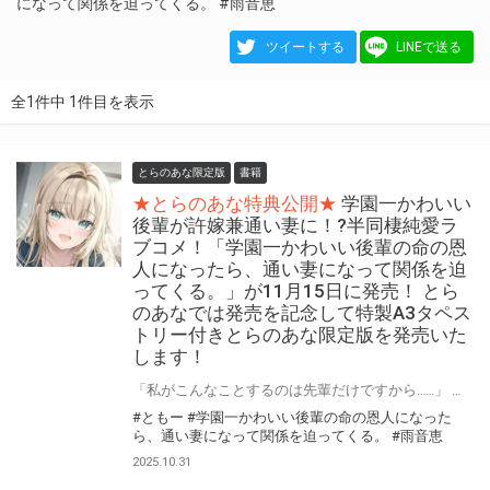
になって関係を迫ってくる。
#雨音恵
ツイートする
LINEで送る
全1件中 1件目を表示
とらのあな限定版
書籍
★とらのあな特典公開★
学園一かわいい
後輩が許嫁兼通い妻に！?半同棲純愛ラ
ブコメ！「学園一かわいい後輩の命の恩
人になったら、通い妻になって関係を迫
ってくる。」が11月15日に発売！ とら
のあなでは発売を記念して特製A3タペス
トリー付きとらのあな限定版を発売いた
します！
「私がこんなことするのは先輩だけですから……」 学園一かわいい後輩が許嫁兼通い妻に！?半同棲純愛ラブコメ！ 『学園一かわいい後輩の命の恩人になったら、通い妻になって関係を迫ってくる。』が11月15日(土)に発売！ とらのあなでは発売を記念して「特製A3タペストリー付き」とらのあな限定版を発売いたします。 とらのあな限定版の数は限られていますので是非お早めにお求めください！ 【お詫び】 2025年11月14日まで掲載の有償特典画像に誤りがございました。現在は修正済みになります。 訂正してお詫び申し上げます。 既にご注文済みのお客様には正しい画像でのお届けとなります。
#ともー
#学園一かわいい後輩の命の恩人になった
ら、通い妻になって関係を迫ってくる。
#雨音恵
2025.10.31