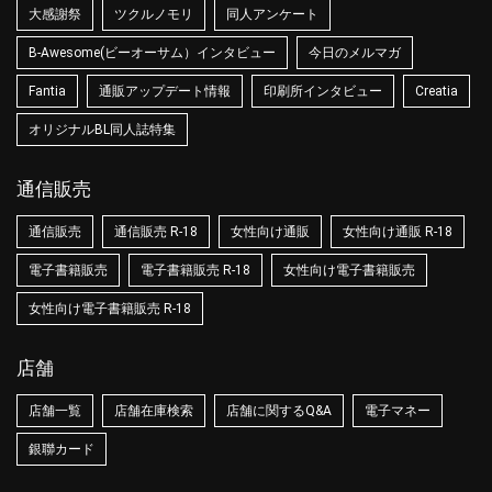
大感謝祭
ツクルノモリ
同人アンケート
B-Awesome(ビーオーサム）インタビュー
今日のメルマガ
Fantia
通販アップデート情報
印刷所インタビュー
Creatia
オリジナルBL同人誌特集
通信販売
通信販売
通信販売 R-18
女性向け通販
女性向け通販 R-18
電子書籍販売
電子書籍販売 R-18
女性向け電子書籍販売
女性向け電子書籍販売 R-18
店舗
店舗一覧
店舗在庫検索
店舗に関するQ&A
電子マネー
銀聯カード