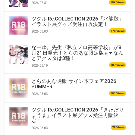
184 Views
2026.07.31
ツクル Re:COLLECTION 2026「水龍敬」
イラスト展グッズ受注再販決定！
178 Views
2026.08.03
なーゆ。先生『私立メロ高等学校』が8
月21日発売！とらのあな限定版も♥ なん
とアクスタは3種！
107 Views
2026.06.19
とらのあな通販 サイン本フェア2026
SUMMER
101 Views
2026.08.03
ツクル Re:COLLECTION 2026「きただり
ょうま」イラスト展グッズ受注再販決
定！
78 Views
2026.08.03