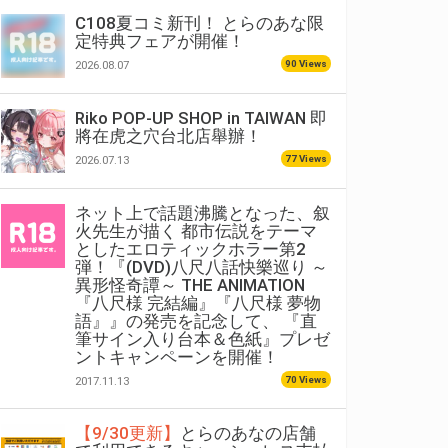
C108夏コミ新刊！ とらのあな限
定特典フェアが開催！
90 Views
2026.08.07
Riko POP-UP SHOP in TAIWAN 即
將在虎之穴台北店舉辦！
77 Views
2026.07.13
ネット上で話題沸騰となった、叙
火先生が描く 都市伝説をテーマ
としたエロティックホラー第2
弾！『(DVD)八尺八話快樂巡り ～
異形怪奇譚～ THE ANIMATION
『八尺様 完結編』『八尺様 夢物
語』』の発売を記念して、 『直
筆サイン入り台本＆色紙』プレゼ
ントキャンペーンを開催！
70 Views
2017.11.13
【9/30更新】
とらのあなの店舗