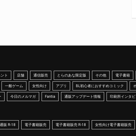
ベント
店舗
通信販売
とらのあな限定版
その他
電子書籍
一般ゲーム
女性向け
アプリ
BL初心者におすすめコミック
ー
今日のメルマガ
Fantia
通販アップデート情報
印刷所インタビ
販 R-18
電子書籍販売
電子書籍販売 R-18
女性向け電子書籍販売