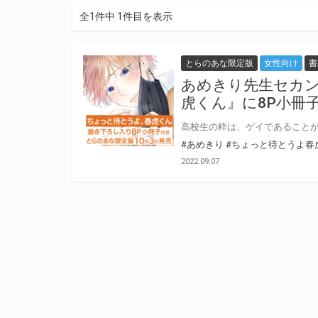
全1件中 1件目を表示
とらのあな限定版
女性向け
書
あめきり先生セカ
虎くん』に8P小冊
#あめきり
#ちょっと待とうよ春
2022.09.07