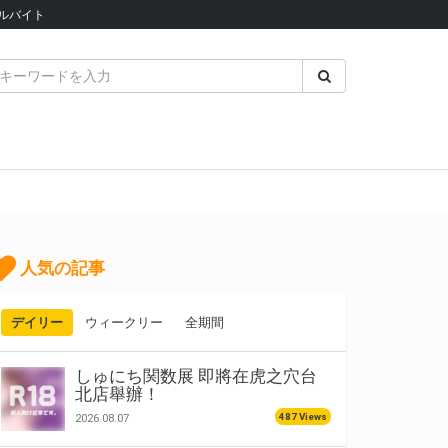
ルバイト
人気の記事
デイリー
ウィークリー
全期間
しゅにち関数展 即將在虎之穴台
北店舉辦！
487 Views
2026.08.07