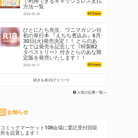
で利用できるキャッシュレス支払
方法一覧
69 Views
2024.09.30
ひとにたち先生、ワニマガジン社
初の単行本 『えちち煮込み』6月
30日(火)発売決定！！ とらのあ
なでは発売を記念して《特製B2
タペストリー》付きとらのあな限
定版を発売いたします！！
55 Views
2026.06.11
続きを表示(デイリー)
人気の記事一覧へ
お知らせ
コミックマーケット108会場に委託受付回収
所を設置します！