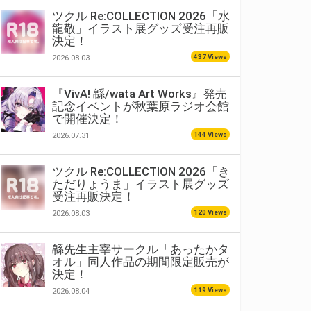
ツクル Re:COLLECTION 2026「水
龍敬」イラスト展グッズ受注再販
決定！
437 Views
2026.08.03
『VivA! 緜/wata Art Works』発売
記念イベントが秋葉原ラジオ会館
で開催決定！
144 Views
2026.07.31
ツクル Re:COLLECTION 2026「き
ただりょうま」イラスト展グッズ
受注再販決定！
120 Views
2026.08.03
緜先生主宰サークル「あったかタ
オル」同人作品の期間限定販売が
決定！
119 Views
2026.08.04