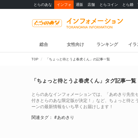
とらのあな
インフォ
通販
店舗
とらコイン
とら婚
総合
女性向け
ランキング
イラ
TOP
「ちょっと待とうよ春虎くん」の記事一覧
「ちょっと待とうよ春虎くん」タグ記事一覧
とらのあなインフォメーションでは、「あめきり先生セ
付きとらのあな限定版が決定！」など、ちょっと待と
ーンの最新情報をいち早くお届けします！
関連タグ：
#あめきり