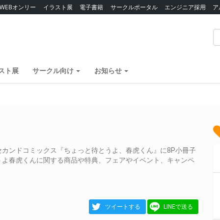
WEBオンリー
イラスト展
電子書籍
サークルポータル
エンジニア採用
ア
スト展
サークル向け
お知らせ
カンドコミックス『ちょっと待とうよ、春虎くん』に8P小冊子
うよ春虎くんに関する商品や特典、フェアやイベント、キャンペ
ツイートする
LINEで送る