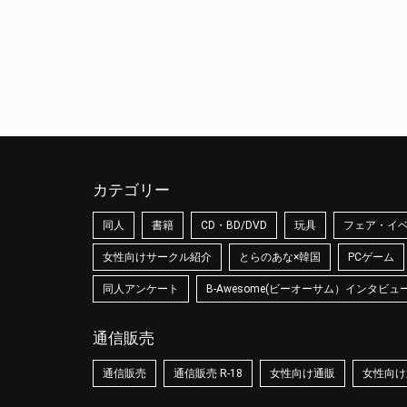
カテゴリー
同人
書籍
CD・BD/DVD
玩具
フェア・イ
女性向けサークル紹介
とらのあな×韓国
PCゲーム
同人アンケート
B-Awesome(ビーオーサム）インタビュ
通信販売
通信販売
通信販売 R-18
女性向け通販
女性向け通