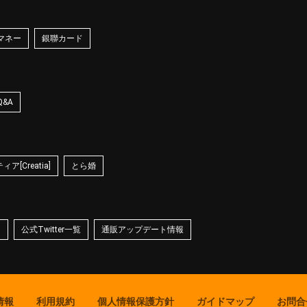
マネー
銀聯カード
Q&A
ア[Creatia]
とら婚
☆
公式Twitter一覧
通販アップデート情報
情報
利用規約
個人情報保護方針
ガイドマップ
お問合