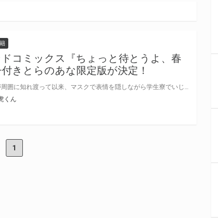
籍
ンドコミックス『ちょっと待とうよ、春
子付きとらのあな限定版が決定！
高校生の粋は、ゲイであることが周囲に知れ渡って以来、マスクで表情を隠しながら学生寮でいじられキャラを演じている。 2年生に進級し、春虎という新入生と同室になった粋。春虎の素直な性格と、部活にまっすぐ打ち込む姿に惹かれていき……？ 孤独を抱えた高校生×秘密の趣味を持つお隣さんのご近所ラブも同時収録！ あめきり先生のセカンドコミックス『ちょっと待とうよ、春虎くん』が10月3日発売！ とらのあなでは刊行を記念して描き下ろし入り8P小冊子付きとらのあな限定版を発売致します♥ 各店・通販にて予約開始！とらのあな限定版は数量限定生産となりますので、お早めにご予約下さい！
虎くん
1