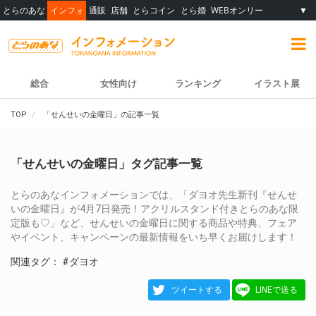
とらのあな
インフォ
通販
店舗
とらコイン
とら婚
WEBオンリー
▼
総合
女性向け
ランキング
イラスト展
TOP
「せんせいの金曜日」の記事一覧
「せんせいの金曜日」タグ記事一覧
とらのあなインフォメーションでは、「ダヨオ先生新刊『せんせ
いの金曜日』が4月7日発売！アクリルスタンド付きとらのあな限
定版も♡」など、せんせいの金曜日に関する商品や特典、フェア
やイベント、キャンペーンの最新情報をいち早くお届けします！
関連タグ：
#ダヨオ
ツイートする
LINEで送る