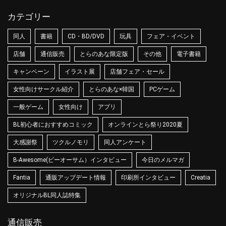
カテゴリー
同人
書籍
CD・BD/DVD
玩具
フェア・イベント
店舗
通信販売
とらのあな限定版
その他
電子書籍
キャンペーン
イラスト展
店舗フェア・セール
女性向けサークル紹介
とらのあな×韓国
PCゲーム
一般ゲーム
女性向け
アプリ
BL初心者におすすめコミック
オンラインとら祭り2020夏
大感謝祭
ツクルノモリ
同人アンケート
B-Awesome(ビーオーサム）インタビュー
今日のメルマガ
Fantia
通販アップデート情報
印刷所インタビュー
Creatia
オリジナルBL同人誌特集
通信販売