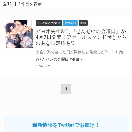
全1件中 1件目を表示
とらのあな限定版
女性向け
書籍
ダヨオ先生新刊『せんせいの金曜日』が
4月7日発売！アクリルスタンド付きとら
のあな限定版も♡
出会い系で会った男が同僚だと発覚した件…！！ 離島育ちでうぶな教師の花村清志（27）は、アプリで出会ったクールな色男（27）にスケベに愛され、今後も毎週金曜に会う約束をした。 しかしその男は清志の新職場の同僚だったのだ！ 「初めまして、体育（教師）の時田渡です」 と知らん顔で挨拶され、清志はパニックに。 このクールで男の色気あふれる同僚は、清志とのスケベな金曜日の約束をどうするつもりなのか…？ 超人気連載！食えない色男×スケベうぶの教師同士BL！ ダヨオ先生『せんせいの金曜日』が4月7日に発売！ とらのあなでは刊行を記念して描き下ろしアクリルスタンド付きとらのあな限定版を発売致します！ 池袋店・通販にて予約開始！とらのあな限定版は数量限定生産となりますので、お早めにご予約下さい！
#せんせいの金曜日
#ダヨオ
2026.02.24
1
最新情報をTwitterでお届け！