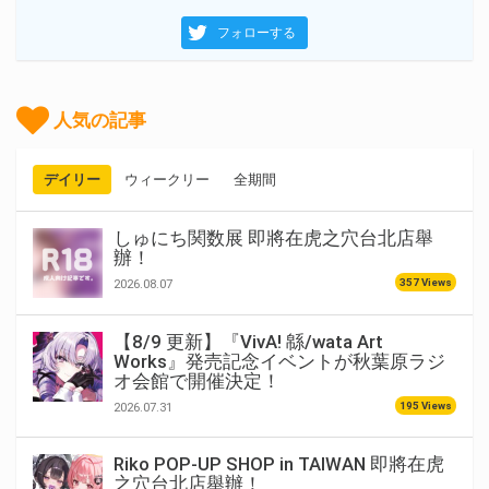
フォローする
人気の記事
デイリー
ウィークリー
全期間
しゅにち関数展 即將在虎之穴台北店舉
辦！
357 Views
2026.08.07
【8/9 更新】『VivA! 緜/wata Art
Works』発売記念イベントが秋葉原ラジ
オ会館で開催決定！
195 Views
2026.07.31
Riko POP-UP SHOP in TAIWAN 即將在虎
之穴台北店舉辦！