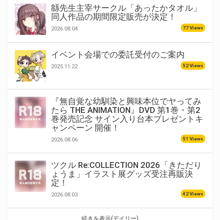
緜先生主宰サークル「あったかタオル」
同人作品の期間限定販売が決定！
77 Views
2026.08.04
イベント会場での委託受付のご案内
52 Views
2025.11.22
『無自覚な幼馴染と興味本位でヤってみ
たら THE ANIMATION』DVD 第1巻・第2
巻発売記念 サイン入り台本プレゼントキ
ャンペーン 開催！
51 Views
2026.08.06
ツクル Re:COLLECTION 2026「きただり
ょうま」イラスト展グッズ受注再販決
定！
42 Views
2026.08.03
続きを表示(デイリー)