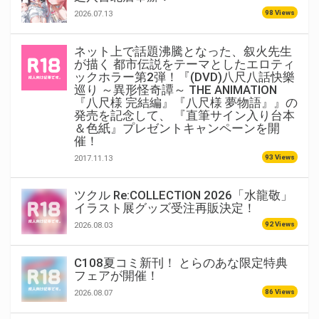
98 Views
2026.07.13
ネット上で話題沸騰となった、叙火先生
が描く 都市伝説をテーマとしたエロティ
ックホラー第2弾！『(DVD)八尺八話快樂
巡り ～異形怪奇譚～ THE ANIMATION
『八尺様 完結編』『八尺様 夢物語』』の
発売を記念して、 『直筆サイン入り台本
＆色紙』プレゼントキャンペーンを開
催！
93 Views
2017.11.13
ツクル Re:COLLECTION 2026「水龍敬」
イラスト展グッズ受注再販決定！
92 Views
2026.08.03
C108夏コミ新刊！ とらのあな限定特典
フェアが開催！
86 Views
2026.08.07