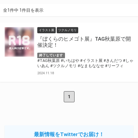
全1件中 1件目を表示
イラスト展
ツクルノモリ
『ぼくらのヒメゴト展』TAG秋葉原で開
催決定！
終了しています
#TAG秋葉原
#いちはや
#イラスト展
#きんだつ
#しゃ
いあん
#ツクルノモリ
#なまもななせ
#リーフィ
2024.11.18
1
最新情報をTwitterでお届け！