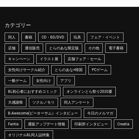
カテゴリー
同人
書籍
CD・BD/DVD
玩具
フェア・イベント
店舗
通信販売
とらのあな限定版
その他
電子書籍
キャンペーン
イラスト展
店舗フェア・セール
女性向けサークル紹介
とらのあな×韓国
PCゲーム
一般ゲーム
女性向け
アプリ
BL初心者におすすめコミック
オンラインとら祭り2020夏
大感謝祭
ツクルノモリ
同人アンケート
B-Awesome(ビーオーサム）インタビュー
今日のメルマガ
Fantia
通販アップデート情報
印刷所インタビュー
Creatia
オリジナルBL同人誌特集