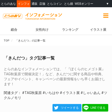
とらのあな
インフォ
通販
店舗
とらコイン
とら婚
WEBオンリー
▼
総合
女性向け
ランキング
イラスト展
TOP
「きんだつ」の記事一覧
「きんだつ」タグ記事一覧
とらのあなインフォメーションでは、「『ぼくらのヒメゴト展』
TAG秋葉原で開催決定！」など、きんだつに関する商品や特典、
フェアやイベント、キャンペーンの最新情報をいち早くお届けし
ます！
関連タグ：
#TAG秋葉原
#いちはや
#イラスト展
#しゃいあん
#ツ
クルノモリ
ツイートする
LINEで送る