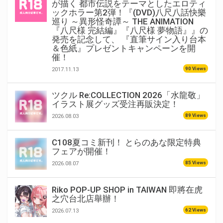
が描く 都市伝説をテーマとしたエロティ
ックホラー第2弾！『(DVD)八尺八話快樂
巡り ～異形怪奇譚～ THE ANIMATION
『八尺様 完結編』『八尺様 夢物語』』の
発売を記念して、 『直筆サイン入り台本
＆色紙』プレゼントキャンペーンを開
催！
90 Views
2017.11.13
ツクル Re:COLLECTION 2026「水龍敬」
イラスト展グッズ受注再販決定！
89 Views
2026.08.03
C108夏コミ新刊！ とらのあな限定特典
フェアが開催！
85 Views
2026.08.07
Riko POP-UP SHOP in TAIWAN 即將在虎
之穴台北店舉辦！
62 Views
2026.07.13