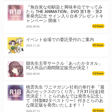
『無自覚な幼馴染と興味本位でヤってみ
たら THE ANIMATION』DVD 第1巻・第2
巻発売記念 サイン入り台本プレゼントキ
ャンペーン 開催！
62 Views
2026.08.06
イベント会場での委託受付のご案内
55 Views
2025.11.22
緜先生主宰サークル「あったかタオル」
同人作品の期間限定販売が決定！
42 Views
2026.08.04
桃雲先生 ワニマガジン社初の単行本 『最
高のセックスのつくり方』7月31日(金)発
売決定！！ とらのあなでは発売を記念し
て《特製B2タペストリー》付きとらのあ
な限定版を発売いたします！！
36 Views
2026.07.13