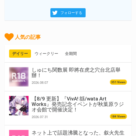
フォローする
人気の記事
デイリー
ウィークリー
全期間
しゅにち関数展 即將在虎之穴台北店舉
辦！
351 Views
2026.08.07
【8/9 更新】『VivA! 緜/wata Art
Works』発売記念イベントが秋葉原ラジ
オ会館で開催決定！
184 Views
2026.07.31
ネット上で話題沸騰となった、叙火先生