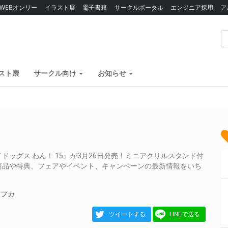
WEBオンリー
イラスト展
電子書籍
サークルポータル
エンジニア採用
ア
スト展
サークル向け
お知らせ
ッグス わん！ 15』が3月26日発売！ミニアクリルスタンド付
商品や特典、フェアやイベント、キャンペーンの最新情報をいち
カフカ
ツイートする
LINEで送る