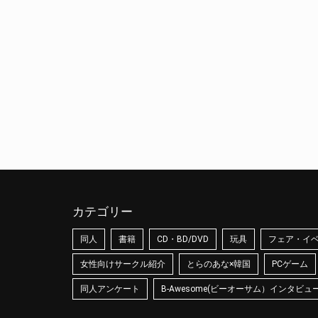
カテゴリー
同人
書籍
CD・BD/DVD
玩具
フェア・イ
女性向けサークル紹介
とらのあな×韓国
PCゲーム
同人アンケート
B-Awesome(ビーオーサム）インタビュ