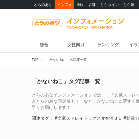
とらのあな
インフォ
通販
店舗
とらコイン
とら婚
総合
女性向け
ランキング
イラ
TOP
「かないねこ」の記事一覧
「かないねこ」タグ記事一覧
とらのあなインフォメーションでは、「『文豪ストレイド
きとらのあな限定版も！」など、かないねこに関する
早くお届けします！
関連タグ：
#文豪ストレイドッグス
#春河３５
#朝霧