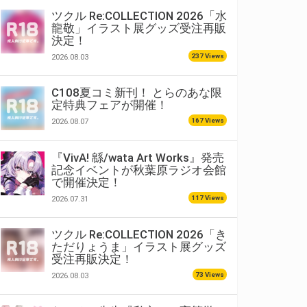
ツクル Re:COLLECTION 2026「水
龍敬」イラスト展グッズ受注再販
決定！
237 Views
2026.08.03
C108夏コミ新刊！ とらのあな限
定特典フェアが開催！
167 Views
2026.08.07
『VivA! 緜/wata Art Works』発売
記念イベントが秋葉原ラジオ会館
で開催決定！
117 Views
2026.07.31
ツクル Re:COLLECTION 2026「き
ただりょうま」イラスト展グッズ
受注再販決定！
73 Views
2026.08.03