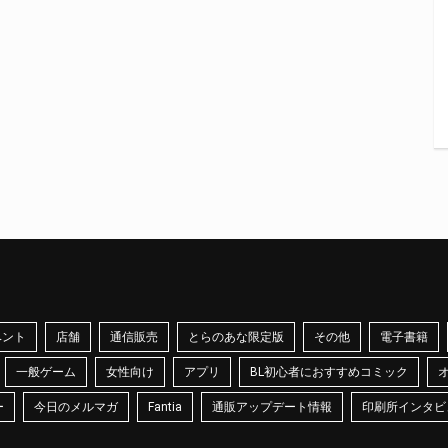
ベント
店舗
通信販売
とらのあな限定版
その他
電子書籍
一般ゲーム
女性向け
アプリ
BL初心者におすすめコミック
ー
今日のメルマガ
Fantia
通販アップデート情報
印刷所インタビ