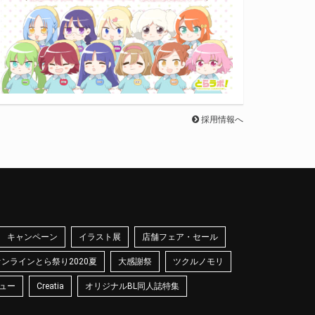
採用情報へ
キャンペーン
イラスト展
店舗フェア・セール
オンラインとら祭り2020夏
大感謝祭
ツクルノモリ
ュー
Creatia
オリジナルBL同人誌特集