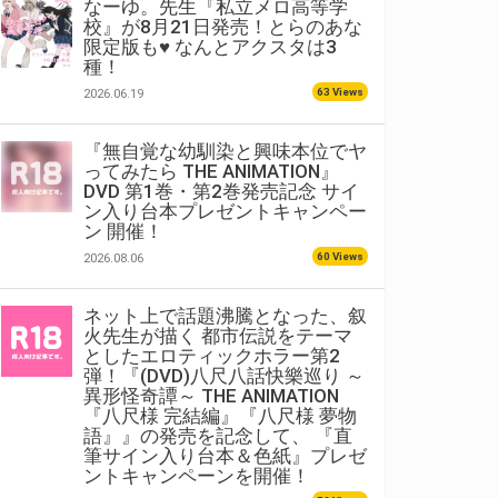
なーゆ。先生『私立メロ高等学
校』が8月21日発売！とらのあな
限定版も♥ なんとアクスタは3
種！
63 Views
2026.06.19
『無自覚な幼馴染と興味本位でヤ
ってみたら THE ANIMATION』
DVD 第1巻・第2巻発売記念 サイ
ン入り台本プレゼントキャンペー
ン 開催！
60 Views
2026.08.06
ネット上で話題沸騰となった、叙
火先生が描く 都市伝説をテーマ
としたエロティックホラー第2
弾！『(DVD)八尺八話快樂巡り ～
異形怪奇譚～ THE ANIMATION
『八尺様 完結編』『八尺様 夢物
語』』の発売を記念して、 『直
筆サイン入り台本＆色紙』プレゼ
ントキャンペーンを開催！