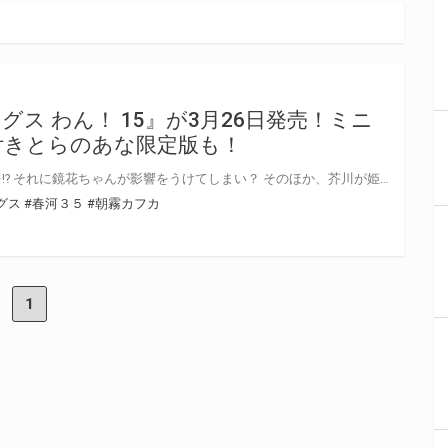
ス わん！ 15』が3月26日発売！ミニ
付きとらのあな限定版も！
天人五衰が動画配信で資金稼ぎを!? それに鏡花ちゃんが影響をうけてしまい？ そのほか、芥川が姫（文）を守る騎士、兼コンビニバイトのパラレル世界などなど、今回も無尽蔵のギャグワールドをお届け！ 原作：朝霧カフカ先生・漫画：かないねこ先生・キャラクター原案：春河３５先生新刊『文豪ストレイドッグス わん！ 15』が3月26日に発売！ とらのあなでは刊行を記念してミニアクリルスタンド付きとらのあな限定版を発売致します♥ 池袋店・通販にて予約開始！とらのあな限定版は数量限定生産となりますので、お早めにご予約下さい！ 『文豪ストレイドッグス』28巻も同時発売でとらのあな限定版が決定！ 詳細はこちら♡
グス
#春河３５
#朝霧カフカ
1