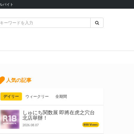
ルバイト
人気の記事
デイリー
ウィークリー
全期間
しゅにち関数展 即將在虎之穴台
北店舉辦！
888 Views
2026.08.07