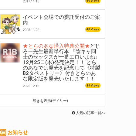
59 Views
2017.11.13
イベント会場での委託受付のご案
内
40 Views
2025.11.22
★とらのあな購入特典公開★
どじ
ろー先生最新単行本 『陰キャ同
士のセックスが一番エロいよね』
12月25日(木)発売決定！！ とら
のあなでは発売を記念して《特製
B2タペストリー》付きとらのあ
な限定版を発売いたします！！
39 Views
2025.12.18
続きを表示(デイリー)
人気の記事一覧へ
お知らせ