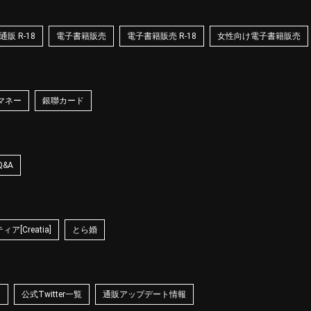
販 R-18
電子書籍販売
電子書籍販売 R-18
女性向け電子書籍販売
マネー
銀聯カード
Q&A
ア[Creatia]
とら婚
☆
公式Twitter一覧
通販アップデート情報