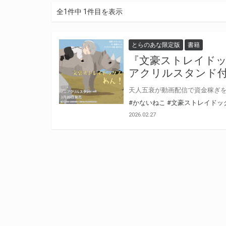
全1件中 1件目を表示
とらのあな限定版
書籍
『文豪ストレイドッグ
アクリルスタンド
#かないねこ
#文豪ストレイドッ
2026.02.27