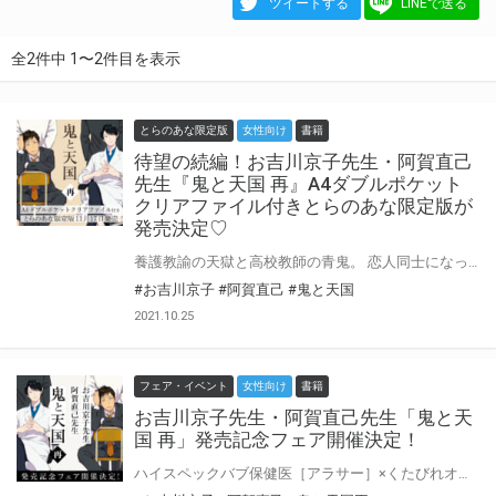
ツイートする
LINEで送る
全2件中 1〜2件目を表示
とらのあな限定版
女性向け
書籍
待望の続編！お吉川京子先生・阿賀直己
先生『鬼と天国 再』A4ダブルポケット
クリアファイル付きとらのあな限定版が
発売決定♡
養護教諭の天獄と高校教師の青鬼。 恋人同士になって数ヶ月、惚気たり嫉妬したり、少しずつ”付き合う”ということを体現していくふたり。 そんなある日、青鬼にかかってきた友人からの電話。 「いまの恋人とは結婚する気はない」と以前友人に話していたことを傍にいた天獄に聞かれてしまう。 翌日は休みだというのに早々に帰ろうとする天獄に違和感を感じた青鬼は見送りがてら駅まで向かうことに。 人気のない夜道でキスを重ねるふたりだったが通りすがりの人に見られ思わず「最悪だ」と呟いてしまう青鬼。 その言葉に天獄は様子を豹変させ、ひとりその場を去る。 順調だと思われたお付き合いだったが――。 お吉川京子・阿賀直己のハイパータッグが贈る大人気作待望の続編、コミックス化！ ハイスペックバブ保健医［アラサー］×くたびれオジ教師［アラフォー］大人の純愛♥ 鬼と天国、待望の続編発売決定！ とらのあなでは刊行を記念してA4ダブルポケットクリアファイル付きとらのあな限定版を発売致します♡ 各店・通販にて予約開始！とらのあな限定版は数量限定生産となりますので、お早めにご予約下さい！ さらに発売記念フェアも開催！詳細はこちら♥
#お吉川京子
#阿賀直己
#鬼と天国
2021.10.25
フェア・イベント
女性向け
書籍
お吉川京子先生・阿賀直己先生「鬼と天
国 再」発売記念フェア開催決定！
ハイスペックバブ保健医［アラサー］×くたびれオジ教師［アラフォー］大人の純愛♡ お吉川京子先生・阿賀直己先生のハイパータッグが贈る大人気作『鬼と天国』待望の続編ついにコミック化！ とらのあなでは『鬼と天国 再』の発売を記念して、とらのあな限定版をご購入の方からお吉川京子先生・阿賀直己先生の直筆サイン＆当選者宛名入りグッズの当たる抽選プレゼントフェアを開催！ この貴重な機会、皆様ぜひ奮ってご応募くださいませ♡ とらのあな限定版の詳細はこちら★