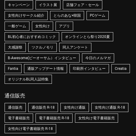
キャンペーン
イラスト展
店舗フェア・セール
女性向けサークル紹介
とらのあな×韓国
PCゲーム
一般ゲーム
女性向け
アプリ
BL初心者におすすめコミック
オンラインとら祭り2020夏
大感謝祭
ツクルノモリ
同人アンケート
B-Awesome(ビーオーサム）インタビュー
今日のメルマガ
Fantia
通販アップデート情報
印刷所インタビュー
Creatia
オリジナルBL同人誌特集
通信販売
通信販売
通信販売 R-18
女性向け通販
女性向け通販 R-18
電子書籍販売
電子書籍販売 R-18
女性向け電子書籍販売
女性向け電子書籍販売 R-18