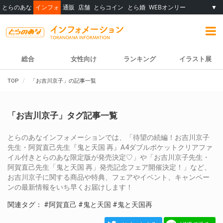
とらのあな
インフォ
通販
店舗
とらコイン
とら婚
WEBオンリー
▼
総合
女性向け
ランキング
イラスト展
TOP
「お吉川京子」の記事一覧
「お吉川京子」タグ記事一覧
とらのあなインフォメーションでは、「待望の続編！お吉川京子
先生・阿賀直己先生『鬼と天国 再』A4ダブルポケットクリアファ
イル付きとらのあな限定版が発売決定♡」や「お吉川京子先生・
阿賀直己先生「鬼と天国 再」発売記念フェア開催決定！」など、
お吉川京子に関する商品や特典、フェアやイベント、キャンペー
ンの最新情報をいち早くお届けします！
関連タグ：
#阿賀直己
#鬼と天国
#鬼と天国再