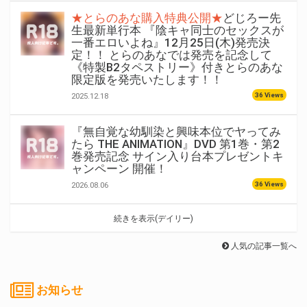
★とらのあな購入特典公開★
どじろー先
生最新単行本 『陰キャ同士のセックスが
一番エロいよね』12月25日(木)発売決
定！！ とらのあなでは発売を記念して
《特製B2タペストリー》付きとらのあな
限定版を発売いたします！！
36 Views
2025.12.18
『無自覚な幼馴染と興味本位でヤってみ
たら THE ANIMATION』DVD 第1巻・第2
巻発売記念 サイン入り台本プレゼントキ
ャンペーン 開催！
36 Views
2026.08.06
続きを表示(デイリー)
人気の記事一覧へ
お知らせ