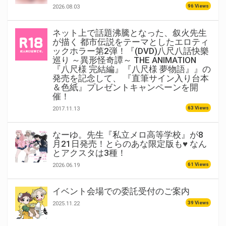
96 Views
2026.08.03
ネット上で話題沸騰となった、叙火先生
が描く 都市伝説をテーマとしたエロティ
ックホラー第2弾！『(DVD)八尺八話快樂
巡り ～異形怪奇譚～ THE ANIMATION
『八尺様 完結編』『八尺様 夢物語』』の
発売を記念して、 『直筆サイン入り台本
＆色紙』プレゼントキャンペーンを開
催！
63 Views
2017.11.13
なーゆ。先生『私立メロ高等学校』が8
月21日発売！とらのあな限定版も♥ なん
とアクスタは3種！
61 Views
2026.06.19
イベント会場での委託受付のご案内
39 Views
2025.11.22