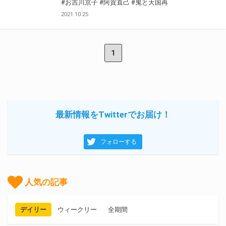
#お吉川京子
#阿賀直己
#鬼と天国再
2021.10.25
1
最新情報をTwitterでお届け！
フォローする
人気の記事
デイリー
ウィークリー
全期間