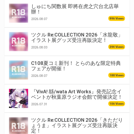
しゅにち関数展 即將在虎之穴台北店舉
辦！
996 Views
2026.08.07
ツクル Re:COLLECTION 2026「水龍敬」
イラスト展グッズ受注再販決定！
394 Views
2026.08.03
C108夏コミ新刊！ とらのあな限定特典
フェアが開催！
188 Views
2026.08.07
『VivA! 緜/wata Art Works』発売記念イ
ベントが秋葉原ラジオ会館で開催決定！
106 Views
2026.07.31
ツクル Re:COLLECTION 2026「きただり
ょうま」イラスト展グッズ受注再販決
定！