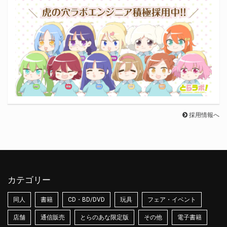
採用情報へ
カテゴリー
同人
書籍
CD・BD/DVD
玩具
フェア・イベント
店舗
通信販売
とらのあな限定版
その他
電子書籍