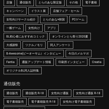
店舗
通信販売
とらのあな限定版
その他
電子書籍
キャンペーン
イラスト展
店舗フェア・セール
女性向けサークル紹介
とらのあな×韓国
PCゲーム
一般ゲーム
女性向け
アプリ
BL初心者におすすめコミック
オンラインとら祭り2020夏
大感謝祭
ツクルノモリ
同人アンケート
B-Awesome(ビーオーサム）インタビュー
今日のメルマガ
Fantia
通販アップデート情報
印刷所インタビュー
Creatia
オリジナルBL同人誌特集
通信販売
通信販売
通信販売 R-18
女性向け通販
女性向け通販 R-18
電子書籍販売
電子書籍販売 R-18
女性向け電子書籍販売