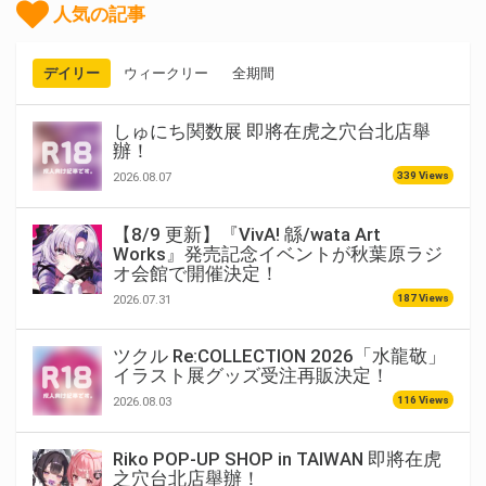
人気の記事
デイリー
ウィークリー
全期間
しゅにち関数展 即將在虎之穴台北店舉
辦！
339 Views
2026.08.07
【8/9 更新】『VivA! 緜/wata Art
Works』発売記念イベントが秋葉原ラジ
オ会館で開催決定！
187 Views
2026.07.31
ツクル Re:COLLECTION 2026「水龍敬」
イラスト展グッズ受注再販決定！
116 Views
2026.08.03
Riko POP-UP SHOP in TAIWAN 即將在虎
之穴台北店舉辦！