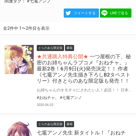
関連タグ：
#七竈アンノ
ツイートする
LINEで送る
全2件中 1〜2件目を表示
とらのあな限定版
書籍
★共通購入特典公開★
一つ屋根の下、秘
密のお姉ちゃんラブコメ『おねチャ。』
最新2巻！6月9日(火)発売決定！！ 作者
《七竈アンノ先生描き下ろしB2タペスト
リー》付きとらのあな限定版も発売！！
お姉ちゃんのオモチャにされたい人！必読！！ 日本文芸社のコミック誌『コミックヘヴン』で大好評連載中！ 姉弟ナイショのいちゃラブコメ『おねチャ。』最新2巻が発売決定！！ そして！とらのあなでは『おねチャ。』最新2巻の発売を記念して、 《七竈アンノ先生描き下ろしB2タペストリー》付きとらのあな限定版をご用意しました！ お買い逃がしのないよう、是非お求めください！！
#おねチャ。
#七竈アンノ
2020.06.03
とらのあな限定版
書籍
七竈アンノ先生 新タイトル！『おねチ