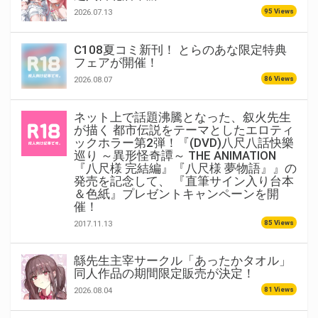
95 Views
2026.07.13
C108夏コミ新刊！ とらのあな限定特典
フェアが開催！
86 Views
2026.08.07
ネット上で話題沸騰となった、叙火先生
が描く 都市伝説をテーマとしたエロティ
ックホラー第2弾！『(DVD)八尺八話快樂
巡り ～異形怪奇譚～ THE ANIMATION
『八尺様 完結編』『八尺様 夢物語』』の
発売を記念して、 『直筆サイン入り台本
＆色紙』プレゼントキャンペーンを開
催！
85 Views
2017.11.13
緜先生主宰サークル「あったかタオル」
同人作品の期間限定販売が決定！
81 Views
2026.08.04