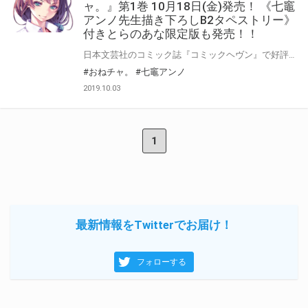
ャ。』第1巻 10月18日(金)発売！ 《七竈
アンノ先生描き下ろしB2タペストリー》
付きとらのあな限定版も発売！！
日本文芸社のコミック誌『コミックヘヴン』で好評連載中！ 親同士の再婚により姉弟となった、完璧な姉とダメ弟のラブコメ『おねチャ。』の単行本第1巻が発売決定！！ とらのあなでは発売を記念して、《七竈アンノ先生描き下ろしB2タペストリー》付き限定版をご用意しました。 お買い逃がしのないよう、是非お求めください！
#おねチャ。
#七竈アンノ
2019.10.03
1
最新情報をTwitterでお届け！
フォローする