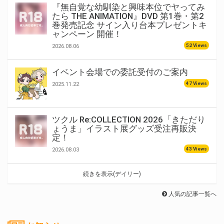
『無自覚な幼馴染と興味本位でヤってみ
たら THE ANIMATION』DVD 第1巻・第2
巻発売記念 サイン入り台本プレゼントキ
ャンペーン 開催！
52 Views
2026.08.06
イベント会場での委託受付のご案内
47 Views
2025.11.22
ツクル Re:COLLECTION 2026「きただり
ょうま」イラスト展グッズ受注再販決
定！
43 Views
2026.08.03
続きを表示(デイリー)
人気の記事一覧へ