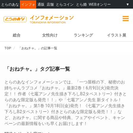
とらのあな
インフォ
通販
店舗
とらコイン
とら婚
WEBオンリー
▼
総合
女性向け
ランキング
イラスト展
TOP
「おねチャ。」の記事一覧
「おねチャ。」タグ記事一覧
とらのあなインフォメーションでは、「一つ屋根の下、秘密のお
姉ちゃんラブコメ『おねチャ。』最新2巻！6月9日(火)発売決
定！！ 作者《七竈アンノ先生描き下ろしB2タペストリー》付きと
らのあな限定版も発売！！」や「七竈アンノ先生 新タイトル！
『おねチャ。』第1巻 10月18日(金)発売！ 《七竈アンノ先生描き
下ろしB2タペストリー》付きとらのあな限定版も発売！！」な
ど、おねチャ。に関する商品や特典、フェアやイベント、キャン
ペーンの最新情報をいち早くお届けします！