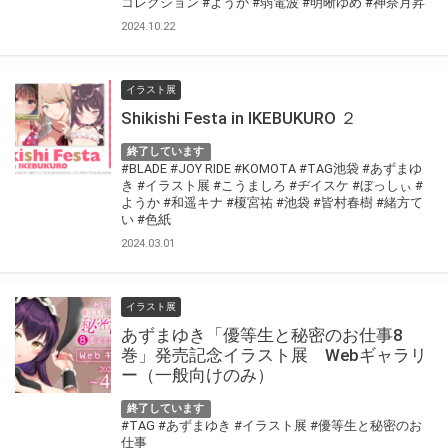
コレクション
#ようか
#弱電波
#明晰ゆめ
#神奈月昇
2024.10.22
イラスト展
Shikishi Festa in IKEBUKURO ２
終了しています
#BLADE
#JOY RIDE
#KOMOTA
#TAG池袋
#あずまゆ
き
#イラスト展
#こうましろ
#ヂイスケ
#ぼっしぃ
#
ようか
#和遥キナ
#榎宮祐
#池袋
#皆村春樹
#緒方て
い
#色紙
2024.03.01
イラスト展
あずまゆき「優等生と秘密のお仕事8
巻」発売記念イラスト展 Webギャラリ
ー（一般向けのみ）
終了しています
#TAG
#あずまゆき
#イラスト展
#優等生と秘密のお
仕事