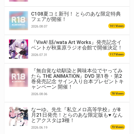
C108夏コミ新刊！ とらのあな限定特典
フェアが開催！
141 Views
2026.08.07
『VivA! 緜/wata Art Works』発売記念イ
ベントが秋葉原ラジオ会館で開催決定！
117 Views
2026.07.31
『無自覚な幼馴染と興味本位でヤってみ
たら THE ANIMATION』DVD 第1巻・第2
巻発売記念 サイン入り台本プレゼントキ
ャンペーン 開催！
78 Views
2026.08.06
なーゆ。先生『私立メロ高等学校』が8
月21日発売！とらのあな限定版も♥ なん
とアクスタは3種！
73 Views
2026.06.19