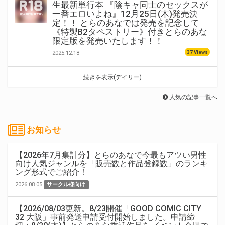
生最新単行本 『陰キャ同士のセックスが
一番エロいよね』12月25日(木)発売決
定！！ とらのあなでは発売を記念して
《特製B2タペストリー》付きとらのあな
限定版を発売いたします！！
37 Views
2025.12.18
続きを表示(デイリー)
人気の記事一覧へ
お知らせ
【2026年7月集計分】とらのあなで今最もアツい男性
向け人気ジャンルを「販売数と作品登録数」のランキ
ング形式でご紹介！
2026.08.05
サークル様向け
【2026/08/03更新。8/23開催「GOOD COMIC CITY
32 大阪」事前発送申請受付開始しました。申請締