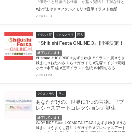
『優等生と秘密のお仕事』が堂々完結！ 丁寧な線と鮮やかな色遣いで、魅力あるヒロインを描き続ける実力派作家 あずまゆき先生が、あなたのためだけに直筆イラストを描き上げてくださいます！ 色紙は豪華サイン入りグッズと一緒にお届けいたします！ 是非このチャンスをお見逃しなく！ 【お申込みはこちらから！（受注フォームが開きます）】
#あずまゆき
#ツクルノモリ
#直筆イラスト色紙
2024.12.13
イラスト展
ツクルノモリ
同人
『Shikishi Festa ONLINE 3』開催決定！
終了しています
#Hamao
#JOY RIDE
#あずまゆき
#イラスト展
#うさ
城まに
#おたべさくら
#ガガイモ
#兎塚エイジ
#明晰
ゆめ
#水平 線
#直筆イラスト色紙
#神岡ちろる
2024.11.20
ツクルノモリ
同人
あなただけの、世界に1つの宝物。『プ
レシャスアートコレクション』誕生
終了しています
#JOY RIDE
#Jun
#KOMOTA
#TAG
#あずまゆき
#うさ
城まに
#うまくち醤油
#ガガイモ
#プレシャスアート