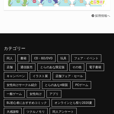
採用情報へ
カテゴリー
同人
書籍
CD・BD/DVD
玩具
フェア・イベント
店舗
通信販売
とらのあな限定版
その他
電子書籍
キャンペーン
イラスト展
店舗フェア・セール
女性向けサークル紹介
とらのあな×韓国
PCゲーム
一般ゲーム
女性向け
アプリ
BL初心者におすすめコミック
オンラインとら祭り2020夏
大感謝祭
ツクルノモリ
同人アンケート