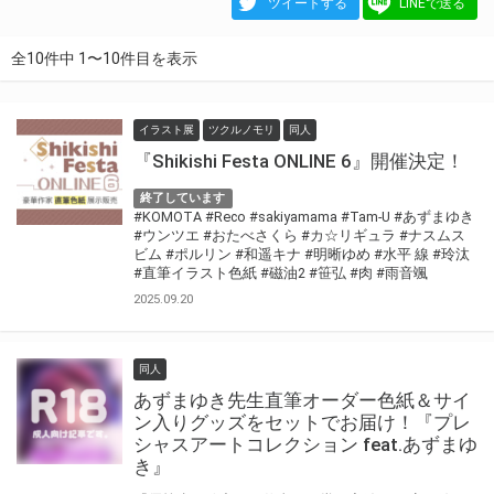
ツイートする
LINEで送る
全10件中 1〜10件目を表示
イラスト展
ツクルノモリ
同人
『Shikishi Festa ONLINE 6』開催決定！
終了しています
#KOMOTA
#Reco
#sakiyamama
#Tam-U
#あずまゆき
#ウンツエ
#おたべさくら
#カ☆リギュラ
#ナスムス
ビム
#ポルリン
#和遥キナ
#明晰ゆめ
#水平 線
#玲汰
#直筆イラスト色紙
#磁油2
#笹弘
#肉
#雨音颯
2025.09.20
同人
あずまゆき先生直筆オーダー色紙＆サイ
ン入りグッズをセットでお届け！『プレ
シャスアートコレクション feat.あずまゆ
き』