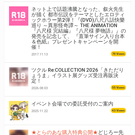
ネット上で話題沸騰となった、叙火先生
が描く 都市伝説をテーマとしたエロティ
ックホラー第2弾！『(DVD)八尺八話快樂
巡り ～異形怪奇譚～ THE ANIMATION
『八尺様 完結編』『八尺様 夢物語』』の
発売を記念して、 『直筆サイン入り台本
＆色紙』プレゼントキャンペーンを開
催！
70 Views
2017.11.13
ツクル Re:COLLECTION 2026「きただり
ょうま」イラスト展グッズ受注再販決
定！
55 Views
2026.08.03
イベント会場での委託受付のご案内
43 Views
2025.11.22
★とらのあな購入特典公開★
どじろー先