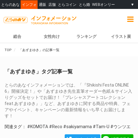
とらのあな
インフォ
通販
店舗
とらコイン
とら婚
WEBオンリー
▼
総合
女性向け
ランキング
イラスト展
TOP
「あずまゆき」の記事一覧
「あずまゆき」タグ記事一覧
とらのあなインフォメーションでは、「『Shikishi Festa ONLINE
6』開催決定！」や「あずまゆき先生直筆オーダー色紙＆サイン入
りグッズをセットでお届け！『プレシャスアートコレクション
feat.あずまゆき』」など、あずまゆきに関する商品や特典、フェ
アやイベント、キャンペーンの最新情報をいち早くお届けしま
す！
関連タグ：
#KOMOTA
#Reco
#sakiyamama
#Tam-U
#ウンツエ