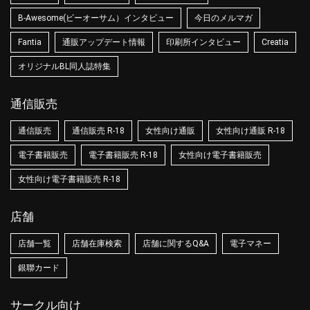
B-Awesome(ビーオーサム）インタビュー
今日のメルマガ
Fantia
通販アップデート情報
印刷所インタビュー
Creatia
オリジナルBL同人誌特集
通信販売
通信販売
通信販売 R-18
女性向け通販
女性向け通販 R-18
電子書籍販売
電子書籍販売 R-18
女性向け電子書籍販売
女性向け電子書籍販売 R-18
店舗
店舗一覧
店舗在庫検索
店舗に関するQ&A
電子マネー
銀聯カード
サークル向け