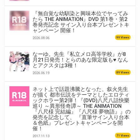
『無自覚な幼馴染と興味本位でヤってみ
たら THE ANIMATION』DVD 第1巻・第2
巻発売記念 サイン入り台本プレゼントキ
ャンペーン 開催！
99 Views
2026.08.06
なーゆ。先生『私立メロ高等学校』が8
月21日発売！とらのあな限定版も♥ なん
とアクスタは3種！
89 Views
2026.06.19
ネット上で話題沸騰となった、叙火先生
が描く 都市伝説をテーマとしたエロティ
ックホラー第2弾！『(DVD)八尺八話快樂
巡り ～異形怪奇譚～ THE ANIMATION
『八尺様 完結編』『八尺様 夢物語』』の
発売を記念して、 『直筆サイン入り台本
＆色紙』プレゼントキャンペーンを開
催！
71 Views
2017.11.13