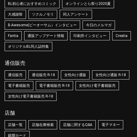
BL初心者におすすめコミック
オンラインとら祭り2020夏
大感謝祭
ツクルノモリ
同人アンケート
B-Awesome(ビーオーサム）インタビュー
今日のメルマガ
Fantia
通販アップデート情報
印刷所インタビュー
Creatia
オリジナルBL同人誌特集
通信販売
通信販売
通信販売 R-18
女性向け通販
女性向け通販 R-18
電子書籍販売
電子書籍販売 R-18
女性向け電子書籍販売
女性向け電子書籍販売 R-18
店舗
店舗一覧
店舗在庫検索
店舗に関するQ&A
電子マネー
銀聯カード