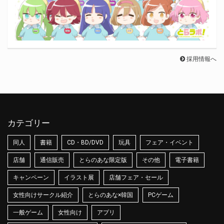
採用情報へ
カテゴリー
同人
書籍
CD・BD/DVD
玩具
フェア・イベント
店舗
通信販売
とらのあな限定版
その他
電子書籍
キャンペーン
イラスト展
店舗フェア・セール
女性向けサークル紹介
とらのあな×韓国
PCゲーム
一般ゲーム
女性向け
アプリ