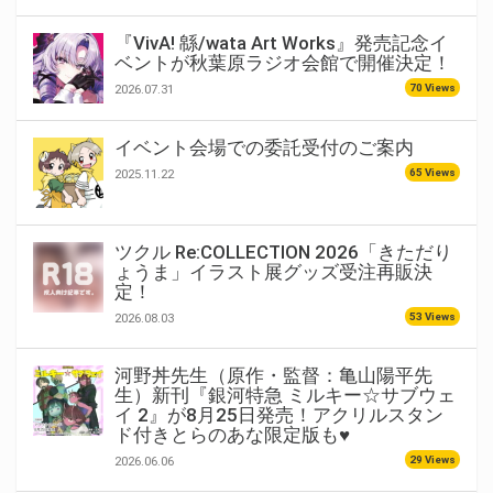
『VivA! 緜/wata Art Works』発売記念イ
ベントが秋葉原ラジオ会館で開催決定！
70 Views
2026.07.31
イベント会場での委託受付のご案内
65 Views
2025.11.22
ツクル Re:COLLECTION 2026「きただり
ょうま」イラスト展グッズ受注再販決
定！
53 Views
2026.08.03
河野丼先生（原作・監督：亀山陽平先
生）新刊『銀河特急 ミルキー☆サブウェ
イ 2』が8月25日発売！アクリルスタン
ド付きとらのあな限定版も♥
29 Views
2026.06.06