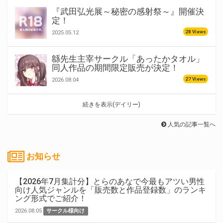
『武田弘光展～秘密の感射祭～』開催決
定！
28 Views
2025.05.12
緜先生主宰サークル「あったかタオル」
同人作品の期間限定販売が決定！
27 Views
2026.08.04
続きを表示(デイリー)
人気の記事一覧へ
お知らせ
【2026年7月集計分】とらのあなで今最もアツい男性
向け人気ジャンルを「販売数と作品登録数」のランキ
ング形式でご紹介！
2026.08.05
サークル様向け