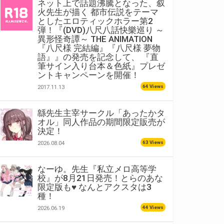
ネット上で話題沸騰となった、叙
火先生が描く 都市伝説をテーマ
としたエロティックホラー第2
弾！『(DVD)八尺八話快樂巡り ～
異形怪奇譚～ THE ANIMATION
『八尺様 完結編』『八尺様 夢物
語』』の発売を記念して、 『直
筆サイン入り台本＆色紙』プレゼ
ントキャンペーンを開催！
64 Views
2017.11.13
緜先生主宰サークル「あったかタ
オル」同人作品の期間限定販売が
決定！
63 Views
2026.08.04
なーゆ。先生『私立メロ高等学
校』が8月21日発売！とらのあな
限定版も♥ なんとアクスタは3
種！
44 Views
2026.06.19