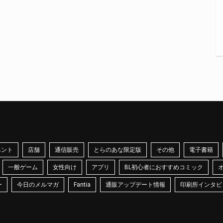
ベント
店舗
通信販売
とらのあな限定版
その他
電子書籍
一般ゲーム
女性向け
アプリ
BL初心者におすすめコミック
ー
今日のメルマガ
Fantia
通販アップデート情報
印刷所インタビ