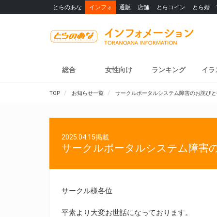
とらのあな
インフォ
通販
店舗
とらコイン
とら婚
総合
女性向け
ランキング
イラ
TOP
お知らせ一覧
サークルポータルシステム障害のお詫びと
2025.04.15掲載
サークルポータルシステム障害
サークル様各位
平素より大変お世話になっております。