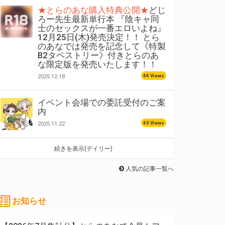
★とらのあな購入特典公開★
どじ
ろー先生最新単行本 『陰キャ同
士のセックスが一番エロいよね』
12月25日(木)発売決定！！ とら
のあなでは発売を記念して《特製
B2タペストリー》付きとらのあ
な限定版を発売いたします！！
44 Views
2025.12.18
イベント会場での委託受付のご案
内
43 Views
2025.11.22
続きを表示(デイリー)
人気の記事一覧へ
お知らせ