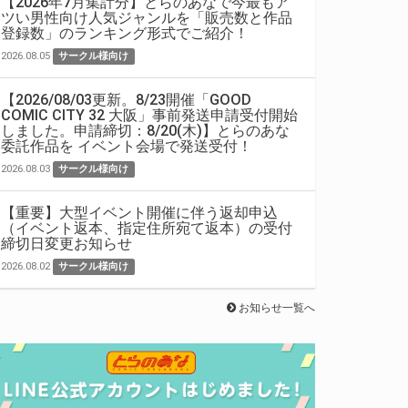
【2026年7月集計分】とらのあなで今最もア
ツい男性向け人気ジャンルを「販売数と作品
登録数」のランキング形式でご紹介！
2026.08.05
サークル様向け
【2026/08/03更新。8/23開催「GOOD
COMIC CITY 32 大阪」事前発送申請受付開始
しました。申請締切：8/20(木)】とらのあな
委託作品を イベント会場で発送受付！
2026.08.03
サークル様向け
【重要】大型イベント開催に伴う返却申込
（イベント返本、指定住所宛て返本）の受付
締切日変更お知らせ
2026.08.02
サークル様向け
お知らせ一覧へ