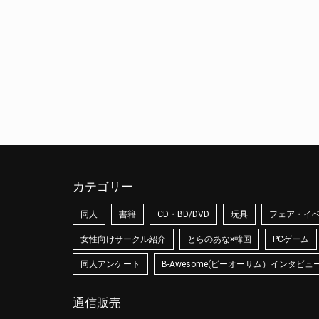
カテゴリー
同人
書籍
CD・BD/DVD
玩具
フェア・イ
女性向けサークル紹介
とらのあな×韓国
PCゲーム
同人アンケート
B-Awesome(ビーオーサム）インタビュ
通信販売