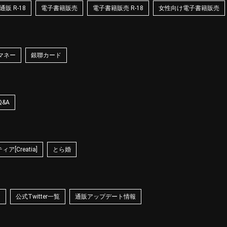
販 R-18
電子書籍販売
電子書籍販売 R-18
女性向け電子書籍販売
マネー
銀聯カード
Q&A
ア[Creatia]
とら婚
☆
公式Twitter一覧
通販アップデート情報