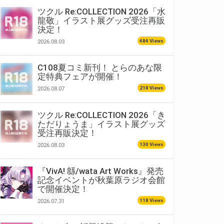
ツクル Re:COLLECTION 2026「水
龍敬」イラスト展グッズ受注再販
決定！
484 Views
2026.08.03
C108夏コミ新刊！ とらのあな限
定特典フェアが開催！
218 Views
2026.08.07
ツクル Re:COLLECTION 2026「き
ただりょうま」イラスト展グッズ
受注再販決定！
130 Views
2026.08.03
『VivA! 緜/wata Art Works』発売
記念イベントが秋葉原ラジオ会館
で開催決定！
118 Views
2026.07.31