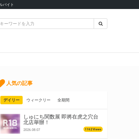
ルバイト
人気の記事
デイリー
ウィークリー
全期間
しゅにち関数展 即將在虎之穴台
北店舉辦！
1162 Views
2026.08.07