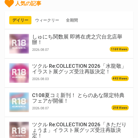
人気の記事
デイリー
ウィークリー
全期間
しゅにち関数展 即將在虎之穴台北店舉
辦！
1169 Views
2026.08.07
ツクル Re:COLLECTION 2026「水龍敬」
イラスト展グッズ受注再販決定！
493 Views
2026.08.03
C108夏コミ新刊！ とらのあな限定特典
フェアが開催！
218 Views
2026.08.07
ツクル Re:COLLECTION 2026「きただり
ょうま」イラスト展グッズ受注再販決
定！