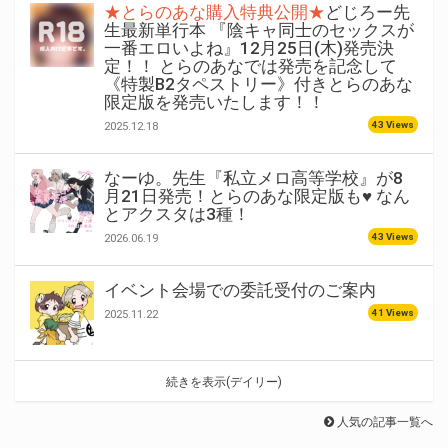
★とらのあな購入特典公開★
どじろー先
生最新単行本 『陰キャ同士のセックスが
一番エロいよね』12月25日(木)発売決
定！！ とらのあなでは発売を記念して
《特製B2タペストリー》付きとらのあな
限定版を発売いたします！！
43 Views
2025.12.18
なーゆ。先生『私立メロ高等学校』が8
月21日発売！とらのあな限定版も♥ なん
とアクスタは3種！
43 Views
2026.06.19
イベント会場での委託受付のご案内
41 Views
2025.11.22
続きを表示(デイリー)
人気の記事一覧へ