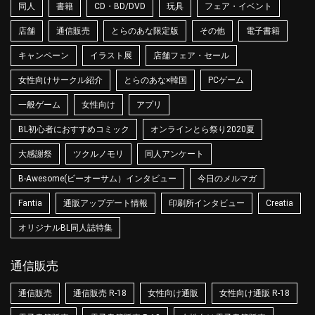
同人
書籍
CD・BD/DVD
玩具
フェア・イベント
店舗
通信販売
とらのあな限定版
その他
電子書籍
キャンペーン
イラスト展
店舗フェア・セール
女性向けサークル紹介
とらのあな×韓国
PCゲーム
一般ゲーム
女性向け
アプリ
BL初心者におすすめコミック
オンラインとら祭り2020夏
大感謝祭
ツクルノモリ
同人アンケート
B-Awesome(ビーオーサム）インタビュー
今日のメルマガ
Fantia
通販アップデート情報
印刷所インタビュー
Creatia
オリジナルBL同人誌特集
通信販売
通信販売
通信販売 R-18
女性向け通販
女性向け通販 R-18