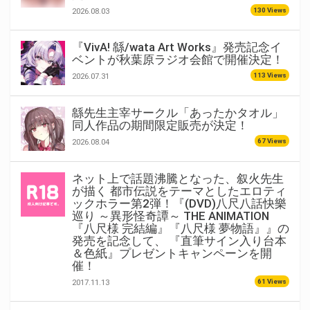
130 Views
2026.08.03
『VivA! 緜/wata Art Works』発売記念イ
ベントが秋葉原ラジオ会館で開催決定！
113 Views
2026.07.31
緜先生主宰サークル「あったかタオル」
同人作品の期間限定販売が決定！
67 Views
2026.08.04
ネット上で話題沸騰となった、叙火先生
が描く 都市伝説をテーマとしたエロティ
ックホラー第2弾！『(DVD)八尺八話快樂
巡り ～異形怪奇譚～ THE ANIMATION
『八尺様 完結編』『八尺様 夢物語』』の
発売を記念して、 『直筆サイン入り台本
＆色紙』プレゼントキャンペーンを開
催！
61 Views
2017.11.13