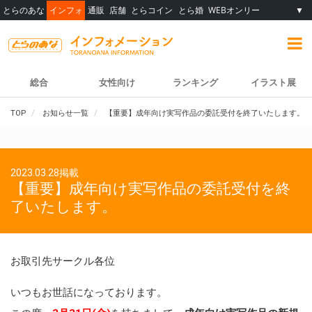
とらのあな
インフォ
通販
店舗
とらコイン
とら婚
WEBオンリー
▼
総合
女性向け
ランキング
イラスト展
TOP
お知らせ一覧
【重要】成年向け実写作品の委託受付を終了いたします。
2023.03.28掲載
【重要】成年向け実写作品の委託受付を終
了いたします。
お取引先サークル各位
いつもお世話になっております。