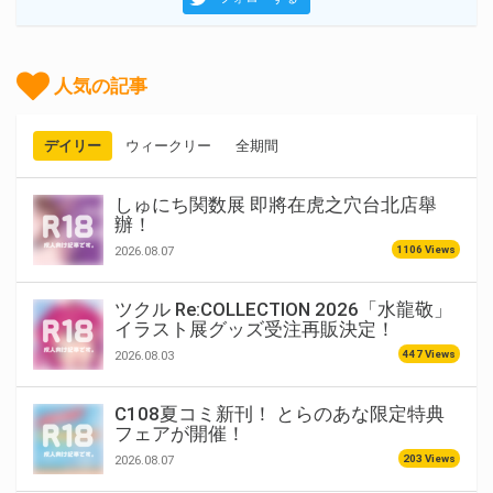
人気の記事
デイリー
ウィークリー
全期間
しゅにち関数展 即將在虎之穴台北店舉
辦！
1106 Views
2026.08.07
ツクル Re:COLLECTION 2026「水龍敬」
イラスト展グッズ受注再販決定！
447 Views
2026.08.03
C108夏コミ新刊！ とらのあな限定特典
フェアが開催！
203 Views
2026.08.07