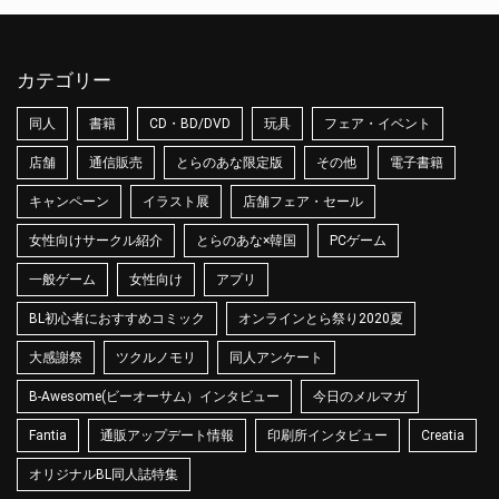
カテゴリー
同人
書籍
CD・BD/DVD
玩具
フェア・イベント
店舗
通信販売
とらのあな限定版
その他
電子書籍
キャンペーン
イラスト展
店舗フェア・セール
女性向けサークル紹介
とらのあな×韓国
PCゲーム
一般ゲーム
女性向け
アプリ
BL初心者におすすめコミック
オンラインとら祭り2020夏
大感謝祭
ツクルノモリ
同人アンケート
B-Awesome(ビーオーサム）インタビュー
今日のメルマガ
Fantia
通販アップデート情報
印刷所インタビュー
Creatia
オリジナルBL同人誌特集