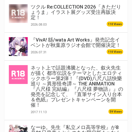
ツクル Re:COLLECTION 2026「きただり
ょうま」イラスト展グッズ受注再販決
定！
110 Views
2026.08.03
『VivA! 緜/wata Art Works』発売記念イ
ベントが秋葉原ラジオ会館で開催決定！
110 Views
2026.07.31
ネット上で話題沸騰となった、叙火先生
が描く 都市伝説をテーマとしたエロティ
ックホラー第2弾！『(DVD)八尺八話快樂
巡り ～異形怪奇譚～ THE ANIMATION
『八尺様 完結編』『八尺様 夢物語』』の
発売を記念して、 『直筆サイン入り台本
＆色紙』プレゼントキャンペーンを開
催！
59 Views
2017.11.13
なーゆ。先生『私立メロ高等学校』が8