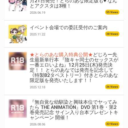
月21日発売！とらのあな限定版も♥ なん
とアクスタは3種！
55 Views
2026.06.19
イベント会場での委託受付のご案内
38 Views
2025.11.22
★とらのあな購入特典公開★
どじろー先
生最新単行本 『陰キャ同士のセックスが
一番エロいよね』12月25日(木)発売決
定！！ とらのあなでは発売を記念して
《特製B2タペストリー》付きとらのあな
限定版を発売いたします！！
36 Views
2025.12.18
『無自覚な幼馴染と興味本位でヤってみ
たら THE ANIMATION』DVD 第1巻・第2
巻発売記念 サイン入り台本プレゼントキ
ャンペーン 開催！
33 Views
2026.08.06