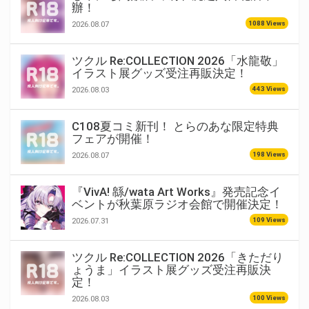
辦！
1088 Views
2026.08.07
ツクル Re:COLLECTION 2026「水龍敬」
イラスト展グッズ受注再販決定！
443 Views
2026.08.03
C108夏コミ新刊！ とらのあな限定特典
フェアが開催！
198 Views
2026.08.07
『VivA! 緜/wata Art Works』発売記念イ
ベントが秋葉原ラジオ会館で開催決定！
109 Views
2026.07.31
ツクル Re:COLLECTION 2026「きただり
ょうま」イラスト展グッズ受注再販決
定！
100 Views
2026.08.03