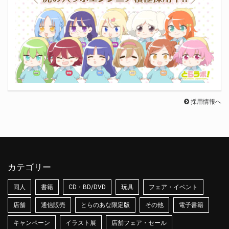
採用情報へ
カテゴリー
同人
書籍
CD・BD/DVD
玩具
フェア・イベント
店舗
通信販売
とらのあな限定版
その他
電子書籍
キャンペーン
イラスト展
店舗フェア・セール