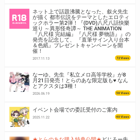
ネット上で話題沸騰となった、叙火先生
が描く 都市伝説をテーマとしたエロティ
ックホラー第2弾！『(DVD)八尺八話快樂
巡り ～異形怪奇譚～ THE ANIMATION
『八尺様 完結編』『八尺様 夢物語』』の
発売を記念して、 『直筆サイン入り台本
＆色紙』プレゼントキャンペーンを開
催！
72 Views
2017.11.13
なーゆ。先生『私立メロ高等学校』が8
月21日発売！とらのあな限定版も♥ なん
とアクスタは3種！
58 Views
2026.06.19
イベント会場での委託受付のご案内
40 Views
2025.11.22
★とらのあな購入特典公開★
どじろー先