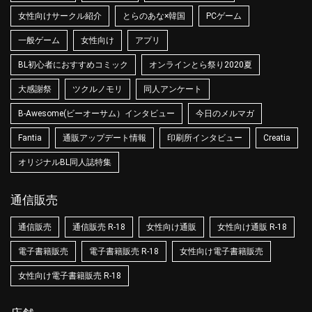
女性向けサークル紹介
とらのあな×韓国
PCゲーム
一般ゲーム
女性向け
アプリ
BL初心者におすすめコミック
オンラインとら祭り2020夏
大感謝祭
ツクルノモリ
同人アンケート
B-Awesome(ビーオーサム）インタビュー
今日のメルマガ
Fantia
通販アップデート情報
印刷所インタビュー
Creatia
オリジナルBL同人誌特集
通信販売
通信販売
通信販売 R-18
女性向け通販
女性向け通販 R-18
電子書籍販売
電子書籍販売 R-18
女性向け電子書籍販売
女性向け電子書籍販売 R-18