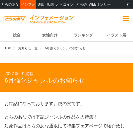
とらのあな
インフォ
通販
店舗
とらコイン
とら婚
WEBオンリー
▼
総合
女性向け
ランキング
イラスト展
TOP
お知らせ一覧
6月強化ジャンルのお知らせ
2022.06.01掲載
6月強化ジャンルのお知らせ
お世話になっております。虎の穴です。
とらのあなでは下記ジャンルの作品を大特集！
対象作品はとらのあな通販にて特集フェアページで紹介致し