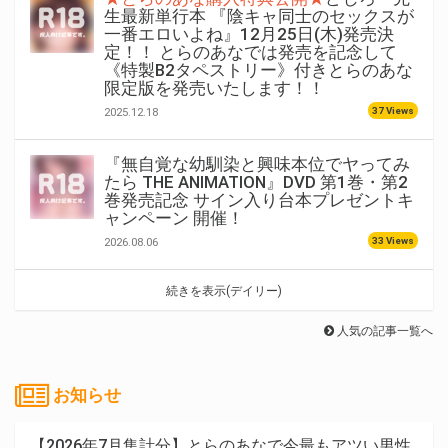
生最新単行本 『陰キャ同士のセックスが
一番エロいよね』12月25日(木)発売決
定！！ とらのあなでは発売を記念して
《特製B2タペストリー》付きとらのあな
限定版を発売いたします！！
37 Views
2025.12.18
『無自覚な幼馴染と興味本位でヤってみ
たら THE ANIMATION』DVD 第1巻・第2
巻発売記念 サイン入り台本プレゼントキ
ャンペーン 開催！
33 Views
2026.08.06
続きを表示(デイリー)
人気の記事一覧へ
お知らせ
【2026年7月集計分】とらのあなで今最もアツい男性