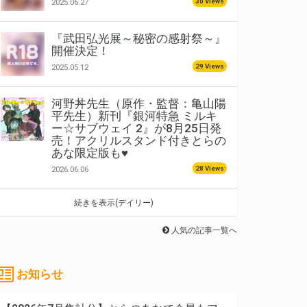
30 Views
2025.06.27
『武田弘光展～秘密の感射祭～』
開催決定！
29 Views
2025.05.12
河野丼先生（原作・監督：亀山陽
平先生）新刊『銀河特急 ミルキ
ー☆サブウェイ 2』が8月25日発
売！アクリルスタンド付きとらの
あな限定版も♥
28 Views
2026.06.06
続きを表示(デイリー)
人気の記事一覧へ
お知らせ