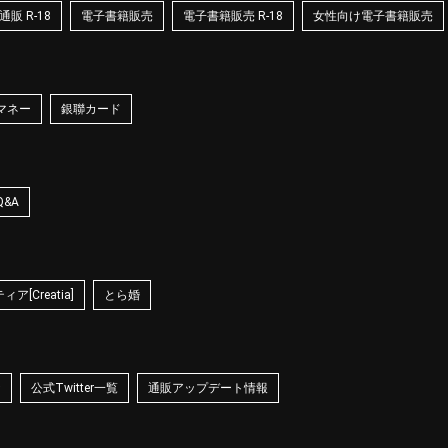
販 R-18
電子書籍販売
電子書籍販売 R-18
女性向け電子書籍販売
マネー
銀聯カード
Q&A
ア[Creatia]
とら婚
☆
公式Twitter一覧
通販アップデート情報