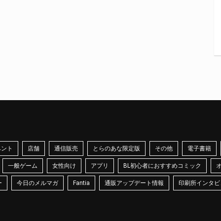
ベント
店舗
通信販売
とらのあな限定版
その他
電子書籍
一般ゲーム
女性向け
アプリ
BL初心者におすすめコミック
ー
今日のメルマガ
Fantia
通販アップデート情報
印刷所インタビ