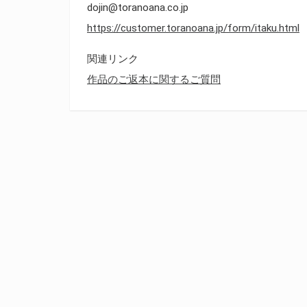
dojin@toranoana.co.jp
https://customer.toranoana.jp/form/itaku.html
関連リンク
作品のご返本に関するご質問