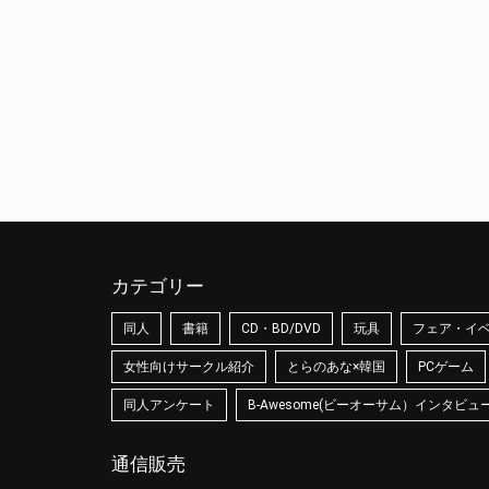
カテゴリー
同人
書籍
CD・BD/DVD
玩具
フェア・イ
女性向けサークル紹介
とらのあな×韓国
PCゲーム
同人アンケート
B-Awesome(ビーオーサム）インタビュ
通信販売