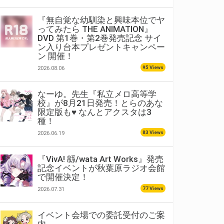
『無自覚な幼馴染と興味本位でヤ
ってみたら THE ANIMATION』
DVD 第1巻・第2巻発売記念 サイ
ン入り台本プレゼントキャンペー
ン 開催！
95 Views
2026.08.06
なーゆ。先生『私立メロ高等学
校』が8月21日発売！とらのあな
限定版も♥ なんとアクスタは3
種！
83 Views
2026.06.19
『VivA! 緜/wata Art Works』発売
記念イベントが秋葉原ラジオ会館
で開催決定！
77 Views
2026.07.31
イベント会場での委託受付のご案