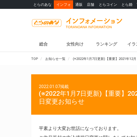
とらのあな
インフォ
通販
店舗
とらコイン
とら婚
総合
女性向け
ランキング
イラ
TOP
お知らせ一覧
(※2022年1月7日更新)【重要】2021年
2022.01.07掲載
(※2022年1月7日更新)【重要】2
日変更お知らせ
平素より大変お世話になっております。