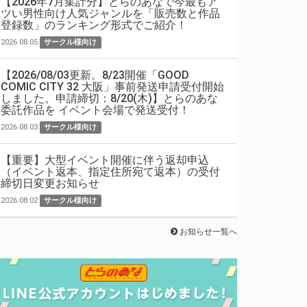
【2026年7月集計分】とらのあなで今最もア
ツい男性向け人気ジャンルを「販売数と作品
登録数」のランキング形式でご紹介！
2026.08.05
サークル様向け
【2026/08/03更新。8/23開催「GOOD
COMIC CITY 32 大阪」事前発送申請受付開始
しました。申請締切：8/20(木)】とらのあな
委託作品を イベント会場で発送受付！
2026.08.03
サークル様向け
【重要】大型イベント開催に伴う返却申込
（イベント返本、指定住所宛て返本）の受付
締切日変更お知らせ
2026.08.02
サークル様向け
お知らせ一覧へ