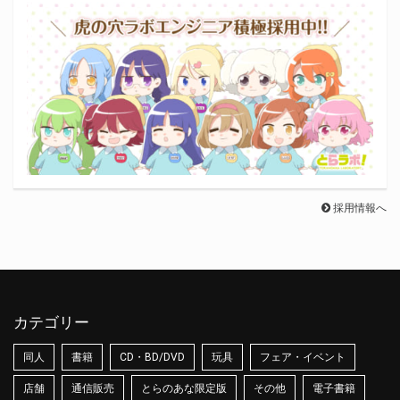
採用情報へ
カテゴリー
同人
書籍
CD・BD/DVD
玩具
フェア・イベント
店舗
通信販売
とらのあな限定版
その他
電子書籍