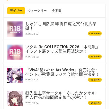
デイリー
ウィークリー
全期間
しゅにち関数展 即將在虎之穴台北店舉
辦！
478 Views
2026.08.07
ツクル Re:COLLECTION 2026「水龍敬」
イラスト展グッズ受注再販決定！
399 Views
2026.08.03
『VivA! 緜/wata Art Works』発売記念イ
ベントが秋葉原ラジオ会館で開催決定！
148 Views
2026.07.31
緜先生主宰サークル「あったかタオル」
同人作品の期間限定販売が決定！
124 Views
2026.08.04