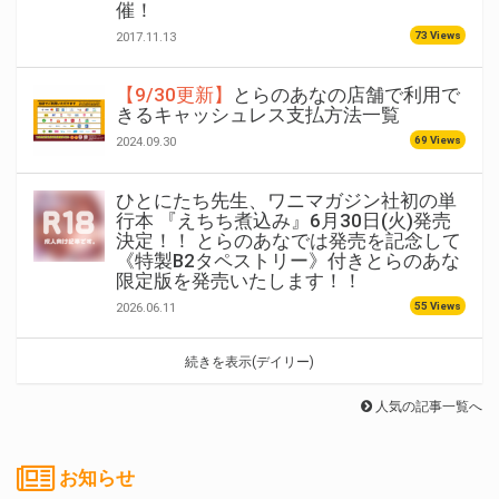
催！
73 Views
2017.11.13
【9/30更新】
とらのあなの店舗で利用で
きるキャッシュレス支払方法一覧
69 Views
2024.09.30
ひとにたち先生、ワニマガジン社初の単
行本 『えちち煮込み』6月30日(火)発売
決定！！ とらのあなでは発売を記念して
《特製B2タペストリー》付きとらのあな
限定版を発売いたします！！
55 Views
2026.06.11
続きを表示(デイリー)
人気の記事一覧へ
お知らせ