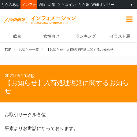
とらのあな
インフォ
通販
店舗
とらコイン
とら婚
WEBオンリー
▼
総合
女性向け
ランキング
イラスト展
TOP
お知らせ一覧
【お知らせ】入荷処理遅延に関するお知らせ
2021.05.20掲載
【お知らせ】入荷処理遅延に関するお知ら
せ
お取引サークル各位
平素よりお世話になっております。