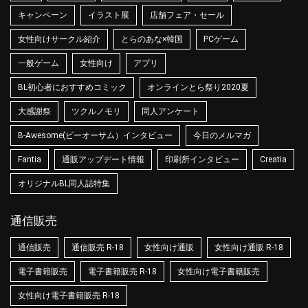
キャンペーン
イラスト展
店舗フェア・セール
女性向けサークル紹介
とらのあな×韓国
PCゲーム
一般ゲーム
女性向け
アプリ
BL初心者におすすめコミック
オンラインとら祭り2020夏
大感謝祭
ツクルノモリ
同人アンケート
B-Awesome(ビーオーサム）インタビュー
今日のメルマガ
Fantia
通販アップデート情報
印刷所インタビュー
Creatia
オリジナルBL同人誌特集
通信販売
通信販売
通信販売 R-18
女性向け通販
女性向け通販 R-18
電子書籍販売
電子書籍販売 R-18
女性向け電子書籍販売
女性向け電子書籍販売 R-18