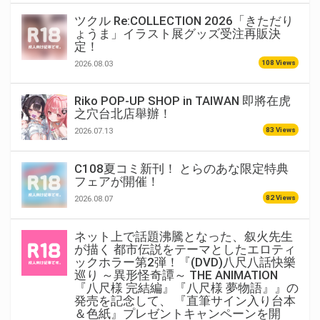
ツクル Re:COLLECTION 2026「きただり
ょうま」イラスト展グッズ受注再販決
定！
108 Views
2026.08.03
Riko POP-UP SHOP in TAIWAN 即將在虎
之穴台北店舉辦！
83 Views
2026.07.13
C108夏コミ新刊！ とらのあな限定特典
フェアが開催！
82 Views
2026.08.07
ネット上で話題沸騰となった、叙火先生
が描く 都市伝説をテーマとしたエロティ
ックホラー第2弾！『(DVD)八尺八話快樂
巡り ～異形怪奇譚～ THE ANIMATION
『八尺様 完結編』『八尺様 夢物語』』の
発売を記念して、 『直筆サイン入り台本
＆色紙』プレゼントキャンペーンを開