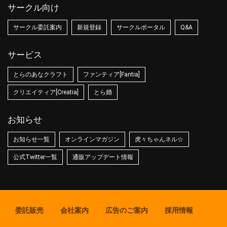
サークル向け
サークル委託案内
新規登録
サークルポータル
Q&A
サービス
とらのあなクラフト
ファンティア[Fantia]
クリエイティア[Creatia]
とら婚
お知らせ
お知らせ一覧
オンラインマガジン
虎々ちゃんネル☆
公式Twitter一覧
通販アップデート情報
委託販売
会社案内
広告のご案内
採用情報