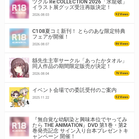
ツクル Re:COLLECTION 2026「水龍敬」
イラスト展グッズ受注再販決定！
92 Views
2026.08.03
C108夏コミ新刊！ とらのあな限定特典
フェアが開催！
86 Views
2026.08.07
緜先生主宰サークル「あったかタオル」
同人作品の期間限定販売が決定！
76 Views
2026.08.04
イベント会場での委託受付のご案内
52 Views
2025.11.22
『無自覚な幼馴染と興味本位でヤってみ
たら THE ANIMATION』DVD 第1巻・第2
巻発売記念 サイン入り台本プレゼントキ
ャンペーン 開催！