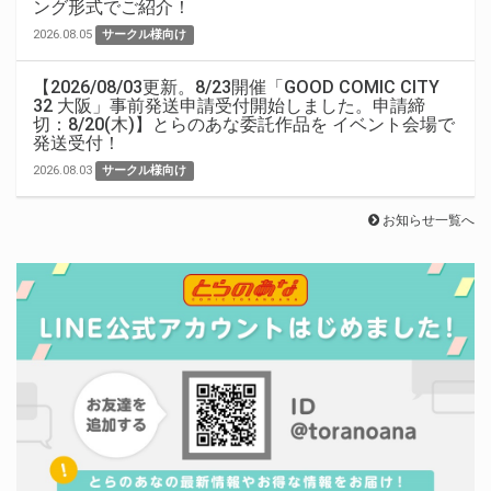
ング形式でご紹介！
2026.08.05
サークル様向け
【2026/08/03更新。8/23開催「GOOD COMIC CITY
32 大阪」事前発送申請受付開始しました。申請締
切：8/20(木)】とらのあな委託作品を イベント会場で
発送受付！
2026.08.03
サークル様向け
お知らせ一覧へ