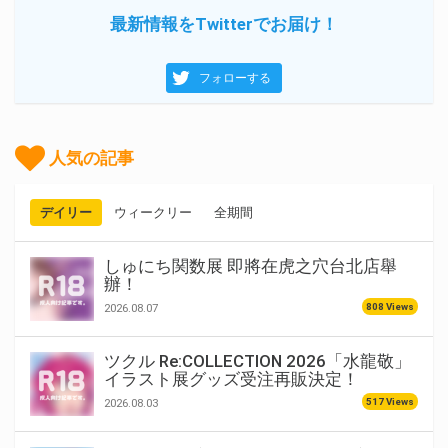
最新情報をTwitterでお届け！
フォローする
人気の記事
デイリー
ウィークリー
全期間
しゅにち関数展 即將在虎之穴台北店舉
辦！
808 Views
2026.08.07
ツクル Re:COLLECTION 2026「水龍敬」
イラスト展グッズ受注再販決定！
517 Views
2026.08.03