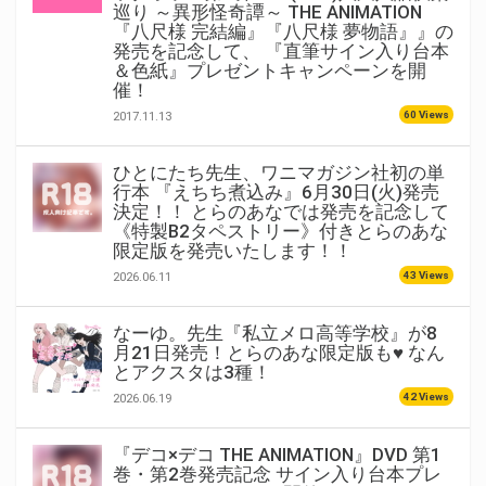
巡り ～異形怪奇譚～ THE ANIMATION
『八尺様 完結編』『八尺様 夢物語』』の
発売を記念して、 『直筆サイン入り台本
＆色紙』プレゼントキャンペーンを開
催！
60 Views
2017.11.13
ひとにたち先生、ワニマガジン社初の単
行本 『えちち煮込み』6月30日(火)発売
決定！！ とらのあなでは発売を記念して
《特製B2タペストリー》付きとらのあな
限定版を発売いたします！！
43 Views
2026.06.11
なーゆ。先生『私立メロ高等学校』が8
月21日発売！とらのあな限定版も♥ なん
とアクスタは3種！
42 Views
2026.06.19
『デコ×デコ THE ANIMATION』DVD 第1
巻・第2巻発売記念 サイン入り台本プレ