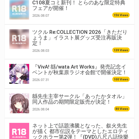
C108夏コミ新刊！ とらのあな限定特典
フェアが開催！
156 Views
2026.08.07
ツクル Re:COLLECTION 2026「きただり
ょうま」イラスト展グッズ受注再販決
定！
139 Views
2026.08.03
『VivA! 緜/wata Art Works』発売記念イ
ベントが秋葉原ラジオ会館で開催決定！
100 Views
2026.07.31
緜先生主宰サークル「あったかタオル」
同人作品の期間限定販売が決定！
80 Views
2026.08.04
ネット上で話題沸騰となった、叙火先生
が描く 都市伝説をテーマとしたエロティ
ックホラー第2弾！『(DVD)八尺八話快樂