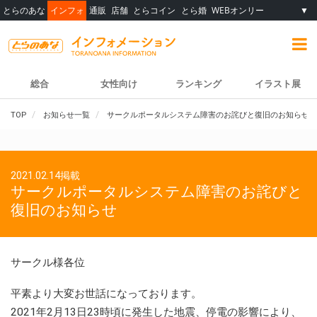
とらのあな
インフォ
通販
店舗
とらコイン
とら婚
WEBオンリー
▼
総合
女性向け
ランキング
イラスト展
TOP
お知らせ一覧
サークルポータルシステム障害のお詫びと復旧のお知らせ
2021.02.14掲載
サークルポータルシステム障害のお詫びと
復旧のお知らせ
サークル様各位
平素より大変お世話になっております。
2021年2月13日23時頃に発生した地震、停電の影響により、