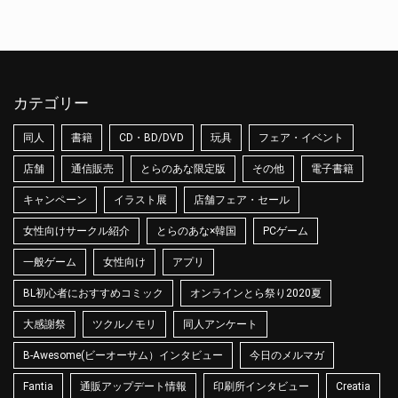
カテゴリー
同人
書籍
CD・BD/DVD
玩具
フェア・イベント
店舗
通信販売
とらのあな限定版
その他
電子書籍
キャンペーン
イラスト展
店舗フェア・セール
女性向けサークル紹介
とらのあな×韓国
PCゲーム
一般ゲーム
女性向け
アプリ
BL初心者におすすめコミック
オンラインとら祭り2020夏
大感謝祭
ツクルノモリ
同人アンケート
B-Awesome(ビーオーサム）インタビュー
今日のメルマガ
Fantia
通販アップデート情報
印刷所インタビュー
Creatia