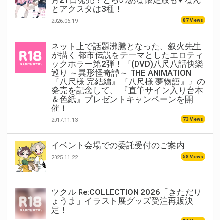
月21日発売！とらのあな限定版も♥ なん
とアクスタは3種！
87 Views
2026.06.19
ネット上で話題沸騰となった、叙火先生
が描く 都市伝説をテーマとしたエロティ
ックホラー第2弾！『(DVD)八尺八話快樂
巡り ～異形怪奇譚～ THE ANIMATION
『八尺様 完結編』『八尺様 夢物語』』の
発売を記念して、 『直筆サイン入り台本
＆色紙』プレゼントキャンペーンを開
催！
73 Views
2017.11.13
イベント会場での委託受付のご案内
58 Views
2025.11.22
ツクル Re:COLLECTION 2026「きただり
ょうま」イラスト展グッズ受注再販決
定！