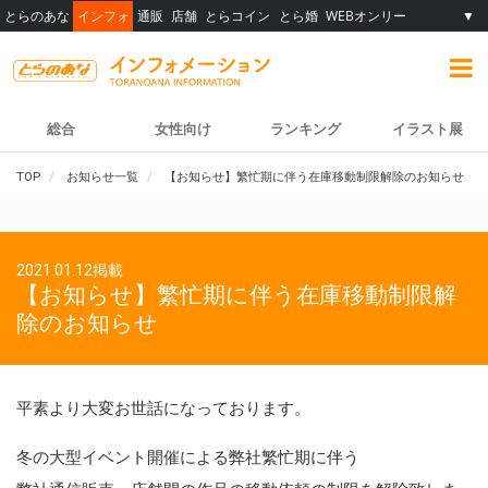
とらのあな
インフォ
通販
店舗
とらコイン
とら婚
WEBオンリー
▼
総合
女性向け
ランキング
イラスト展
TOP
お知らせ一覧
【お知らせ】繁忙期に伴う在庫移動制限解除のお知らせ
2021.01.12掲載
【お知らせ】繁忙期に伴う在庫移動制限解
除のお知らせ
平素より大変お世話になっております。
冬の大型イベント開催による弊社繁忙期に伴う