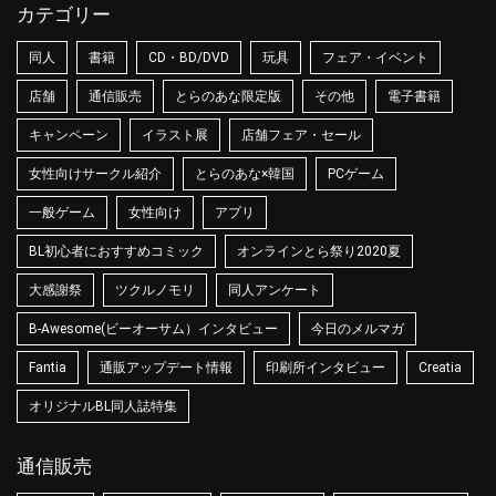
カテゴリー
同人
書籍
CD・BD/DVD
玩具
フェア・イベント
店舗
通信販売
とらのあな限定版
その他
電子書籍
キャンペーン
イラスト展
店舗フェア・セール
女性向けサークル紹介
とらのあな×韓国
PCゲーム
一般ゲーム
女性向け
アプリ
BL初心者におすすめコミック
オンラインとら祭り2020夏
大感謝祭
ツクルノモリ
同人アンケート
B-Awesome(ビーオーサム）インタビュー
今日のメルマガ
Fantia
通販アップデート情報
印刷所インタビュー
Creatia
オリジナルBL同人誌特集
通信販売