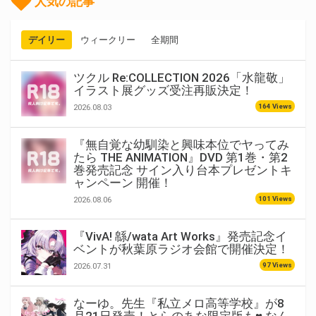
人気の記事
デイリー
ウィークリー
全期間
ツクル Re:COLLECTION 2026「水龍敬」
イラスト展グッズ受注再販決定！
164 Views
2026.08.03
『無自覚な幼馴染と興味本位でヤってみ
たら THE ANIMATION』DVD 第1巻・第2
巻発売記念 サイン入り台本プレゼントキ
ャンペーン 開催！
101 Views
2026.08.06
『VivA! 緜/wata Art Works』発売記念イ
ベントが秋葉原ラジオ会館で開催決定！
97 Views
2026.07.31
なーゆ。先生『私立メロ高等学校』が8