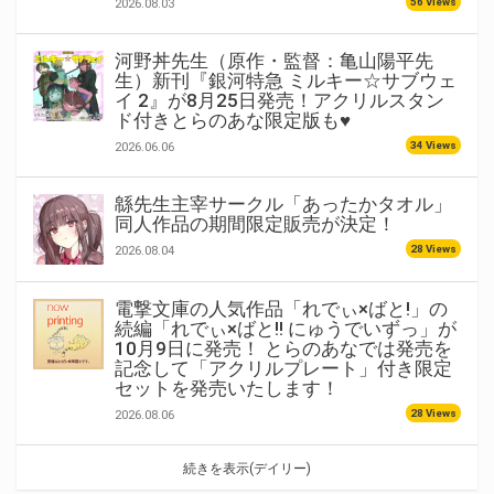
56 Views
2026.08.03
河野丼先生（原作・監督：亀山陽平先
生）新刊『銀河特急 ミルキー☆サブウェ
イ 2』が8月25日発売！アクリルスタン
ド付きとらのあな限定版も♥
34 Views
2026.06.06
緜先生主宰サークル「あったかタオル」
同人作品の期間限定販売が決定！
28 Views
2026.08.04
電撃文庫の人気作品「れでぃ×ばと!」の
続編「れでぃ×ばと!! にゅうでいずっ」が
10月9日に発売！ とらのあなでは発売を
記念して「アクリルプレート」付き限定
セットを発売いたします！
28 Views
2026.08.06
続きを表示(デイリー)