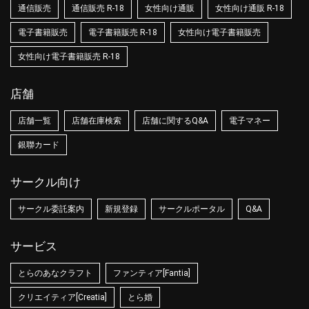
通信販売
通信販売 R-18
女性向け通販
女性向け通販 R-18
電子書籍販売
電子書籍販売 R-18
女性向け電子書籍販売
女性向け電子書籍販売 R-18
店舗
店舗一覧
店舗在庫検索
店舗に関するQ&A
電子マネー
銀聯カード
サークル向け
サークル委託案内
新規登録
サークルポータル
Q&A
サービス
とらのあなクラフト
ファンティア[Fantia]
クリエイティア[Creatia]
とら婚