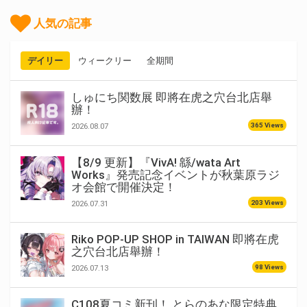
人気の記事
デイリー
ウィークリー
全期間
しゅにち関数展 即將在虎之穴台北店舉
辦！
365 Views
2026.08.07
【8/9 更新】『VivA! 緜/wata Art
Works』発売記念イベントが秋葉原ラジ
オ会館で開催決定！
203 Views
2026.07.31
Riko POP-UP SHOP in TAIWAN 即將在虎
之穴台北店舉辦！
98 Views
2026.07.13
C108夏コミ新刊！ とらのあな限定特典