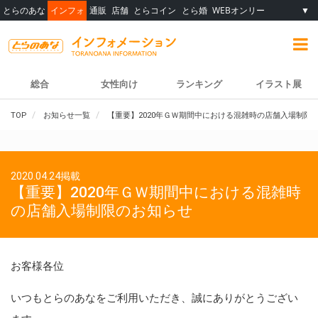
とらのあな
インフォ
通販
店舗
とらコイン
とら婚
WEBオンリー
▼
総合
女性向け
ランキング
イラスト展
TOP
お知らせ一覧
【重要】2020年ＧＷ期間中における混雑時の店舗入場制限
2020.04.24掲載
【重要】2020年ＧＷ期間中における混雑時
の店舗入場制限のお知らせ
お客様各位
いつもとらのあなをご利用いただき、誠にありがとうござい