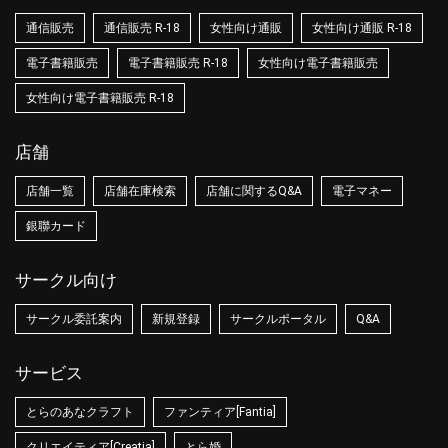
通信販売
通信販売 R-18
女性向け通販
女性向け通販 R-18
電子書籍販売
電子書籍販売 R-18
女性向け電子書籍販売
女性向け電子書籍販売 R-18
店舗
店舗一覧
店舗在庫検索
店舗に関するQ&A
電子マネー
銀聯カード
サークル向け
サークル委託案内
新規登録
サークルポータル
Q&A
サービス
とらのあなクラフト
ファンティア[Fantia]
クリエイティア[Creatia]
とら婚