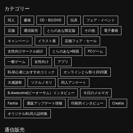
カテゴリー
同人
書籍
CD・BD/DVD
玩具
フェア・イベント
店舗
通信販売
とらのあな限定版
その他
電子書籍
キャンペーン
イラスト展
店舗フェア・セール
女性向けサークル紹介
とらのあな×韓国
PCゲーム
一般ゲーム
女性向け
アプリ
BL初心者におすすめコミック
オンラインとら祭り2020夏
大感謝祭
ツクルノモリ
同人アンケート
B-Awesome(ビーオーサム）インタビュー
今日のメルマガ
Fantia
通販アップデート情報
印刷所インタビュー
Creatia
オリジナルBL同人誌特集
通信販売