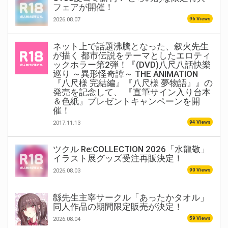
フェアが開催！
96 Views
2026.08.07
ネット上で話題沸騰となった、叙火先生
が描く 都市伝説をテーマとしたエロティ
ックホラー第2弾！『(DVD)八尺八話快樂
巡り ～異形怪奇譚～ THE ANIMATION
『八尺様 完結編』『八尺様 夢物語』』の
発売を記念して、 『直筆サイン入り台本
＆色紙』プレゼントキャンペーンを開
催！
94 Views
2017.11.13
ツクル Re:COLLECTION 2026「水龍敬」
イラスト展グッズ受注再販決定！
90 Views
2026.08.03
緜先生主宰サークル「あったかタオル」
同人作品の期間限定販売が決定！
59 Views
2026.08.04