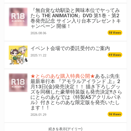
『無自覚な幼馴染と興味本位でヤってみ
たら THE ANIMATION』DVD 第1巻・第2
巻発売記念 サイン入り台本プレゼントキ
ャンペーン 開催！
58 Views
2026.08.06
イベント会場での委託受付のご案内
49 Views
2025.11.22
★とらのあな購入特典公開★
あるぷ先生
最新単行本 『アモラルアイランド 上』2
月13日(金)発売決定！！ 描き下ろしグッ
ズを同梱した豪華特装版も発売決定!!さら
にとらのあなでは《特製A5アクリルパネ
ル》付きとらのあな限定版を発売いたし
ます！！
36 Views
2026.01.29
続きを表示(デイリー)