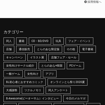
採用情報へ
カテゴリー
同人
書籍
CD・BD/DVD
玩具
フェア・イベント
店舗
通信販売
とらのあな限定版
その他
電子書籍
キャンペーン
イラスト展
店舗フェア・セール
女性向けサークル紹介
とらのあな×韓国
PCゲーム
一般ゲーム
女性向け
アプリ
BL初心者におすすめコミック
オンラインとら祭り2020夏
大感謝祭
ツクルノモリ
同人アンケート
B-Awesome(ビーオーサム）インタビュー
今日のメルマガ