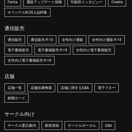
Fantia
通販アップデート情報
印刷所インタビュー
Creatia
オリジナルBL同人誌特集
通信販売
通信販売
通信販売 R-18
女性向け通販
女性向け通販 R-18
電子書籍販売
電子書籍販売 R-18
女性向け電子書籍販売
女性向け電子書籍販売 R-18
店舗
店舗一覧
店舗在庫検索
店舗に関するQ&A
電子マネー
銀聯カード
サークル向け
サークル委託案内
新規登録
サークルポータル
Q&A