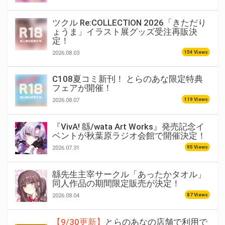
ツクル Re:COLLECTION 2026「きただり
ょうま」イラスト展グッズ受注再販決
定！
154 Views
2026.08.03
C108夏コミ新刊！ とらのあな限定特典
フェアが開催！
119 Views
2026.08.07
『VivA! 緜/wata Art Works』発売記念イ
ベントが秋葉原ラジオ会館で開催決定！
95 Views
2026.07.31
緜先生主宰サークル「あったかタオル」
同人作品の期間限定販売が決定！
87 Views
2026.08.04
【9/30更新】
とらのあなの店舗で利用で