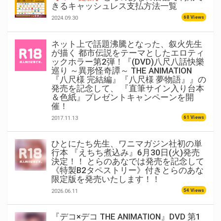
きるキャッシュレス支払方法一覧
68 Views
2024.09.30
ネット上で話題沸騰となった、叙火先生
が描く 都市伝説をテーマとしたエロティ
ックホラー第2弾！『(DVD)八尺八話快樂
巡り ～異形怪奇譚～ THE ANIMATION
『八尺様 完結編』『八尺様 夢物語』』の
発売を記念して、 『直筆サイン入り台本
＆色紙』プレゼントキャンペーンを開
催！
61 Views
2017.11.13
ひとにたち先生、ワニマガジン社初の単
行本 『えちち煮込み』6月30日(火)発売
決定！！ とらのあなでは発売を記念して
《特製B2タペストリー》付きとらのあな
限定版を発売いたします！！
54 Views
2026.06.11
『デコ×デコ THE ANIMATION』DVD 第1