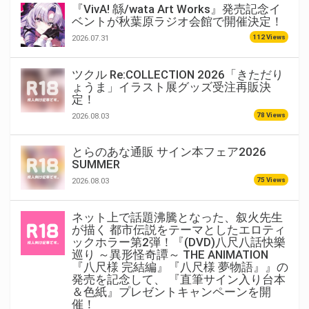
『VivA! 緜/wata Art Works』発売記念イ
ベントが秋葉原ラジオ会館で開催決定！
112 Views
2026.07.31
ツクル Re:COLLECTION 2026「きただり
ょうま」イラスト展グッズ受注再販決
定！
78 Views
2026.08.03
とらのあな通販 サイン本フェア2026
SUMMER
75 Views
2026.08.03
ネット上で話題沸騰となった、叙火先生
が描く 都市伝説をテーマとしたエロティ
ックホラー第2弾！『(DVD)八尺八話快樂
巡り ～異形怪奇譚～ THE ANIMATION
『八尺様 完結編』『八尺様 夢物語』』の
発売を記念して、 『直筆サイン入り台本
＆色紙』プレゼントキャンペーンを開
催！