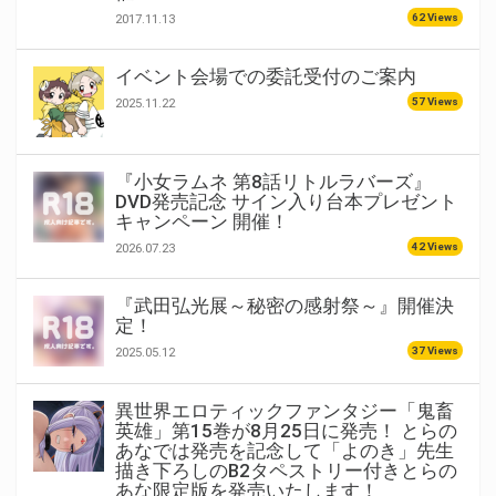
62 Views
2017.11.13
イベント会場での委託受付のご案内
57 Views
2025.11.22
『小女ラムネ 第8話リトルラバーズ』
DVD発売記念 サイン入り台本プレゼント
キャンペーン 開催！
42 Views
2026.07.23
『武田弘光展～秘密の感射祭～』開催決
定！
37 Views
2025.05.12
異世界エロティックファンタジー「鬼畜
英雄」第15巻が8月25日に発売！ とらの
あなでは発売を記念して「よのき」先生
描き下ろしのB2タペストリー付きとらの
あな限定版を発売いたします！