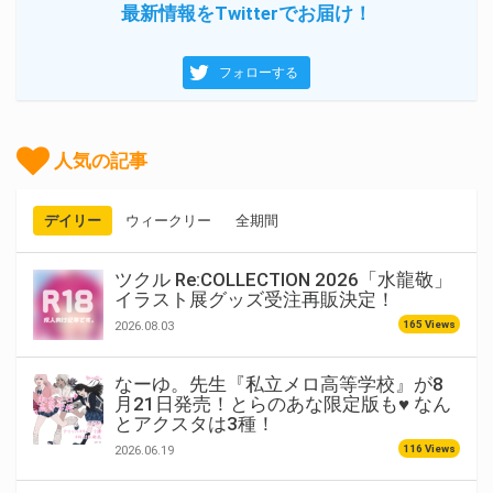
最新情報をTwitterでお届け！
フォローする
人気の記事
デイリー
ウィークリー
全期間
ツクル Re:COLLECTION 2026「水龍敬」
イラスト展グッズ受注再販決定！
165 Views
2026.08.03
なーゆ。先生『私立メロ高等学校』が8
月21日発売！とらのあな限定版も♥ なん
とアクスタは3種！
116 Views
2026.06.19