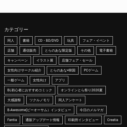
カテゴリー
同人
書籍
CD・BD/DVD
玩具
フェア・イベント
店舗
通信販売
とらのあな限定版
その他
電子書籍
キャンペーン
イラスト展
店舗フェア・セール
女性向けサークル紹介
とらのあな×韓国
PCゲーム
一般ゲーム
女性向け
アプリ
BL初心者におすすめコミック
オンラインとら祭り2020夏
大感謝祭
ツクルノモリ
同人アンケート
B-Awesome(ビーオーサム）インタビュー
今日のメルマガ
Fantia
通販アップデート情報
印刷所インタビュー
Creatia