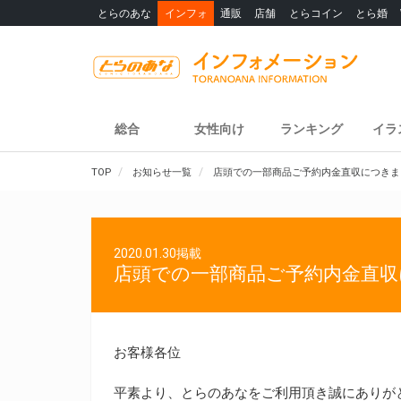
とらのあな
インフォ
通販
店舗
とらコイン
とら婚
総合
女性向け
ランキング
イラ
TOP
お知らせ一覧
店頭での一部商品ご予約内金直収につきま
2020.01.30掲載
店頭での一部商品ご予約内金直
お客様各位
平素より、とらのあなをご利用頂き誠にありが