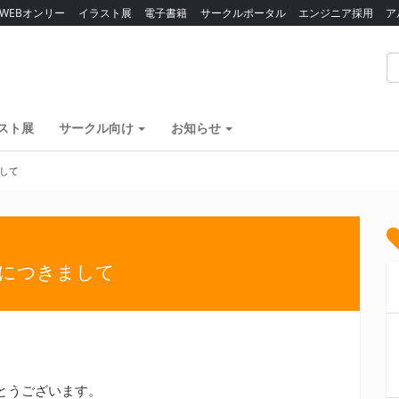
WEBオンリー
イラスト展
電子書籍
サークルポータル
エンジニア採用
ア
スト展
サークル向け
お知らせ
して
収につきまして
とうございます。