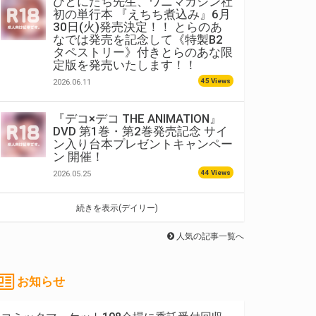
ひとにたち先生、ワニマガジン社
初の単行本 『えちち煮込み』6月
30日(火)発売決定！！ とらのあ
なでは発売を記念して《特製B2
タペストリー》付きとらのあな限
定版を発売いたします！！
45 Views
2026.06.11
『デコ×デコ THE ANIMATION』
DVD 第1巻・第2巻発売記念 サイ
ン入り台本プレゼントキャンペー
ン 開催！
44 Views
2026.05.25
続きを表示(デイリー)
人気の記事一覧へ
お知らせ