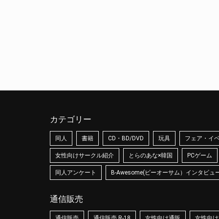
カテゴリー
同人
書籍
CD・BD/DVD
玩具
フェア・イ
女性向けサークル紹介
とらのあな×韓国
PCゲーム
同人アンケート
B-Awesome(ビーオーサム）インタビュ
通信販売
通信販売
通信販売 R-18
女性向け通販
女性向け通