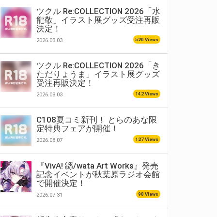
ツクル Re:COLLECTION 2026「水
龍敬」イラスト展グッズ受注再販
決定！
520 Views
2026.08.03
ツクル Re:COLLECTION 2026「き
ただりょうま」イラスト展グッズ
受注再販決定！
142 Views
2026.08.03
C108夏コミ新刊！ とらのあな限
定特典フェアが開催！
127 Views
2026.08.07
『VivA! 緜/wata Art Works』発売
記念イベントが秋葉原ラジオ会館
で開催決定！
98 Views
2026.07.31