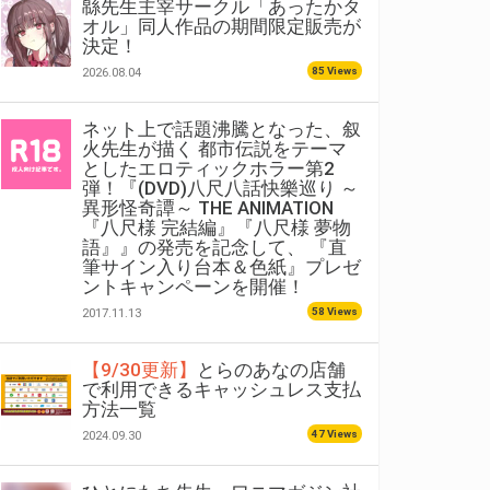
緜先生主宰サークル「あったかタ
オル」同人作品の期間限定販売が
決定！
85 Views
2026.08.04
ネット上で話題沸騰となった、叙
火先生が描く 都市伝説をテーマ
としたエロティックホラー第2
弾！『(DVD)八尺八話快樂巡り ～
異形怪奇譚～ THE ANIMATION
『八尺様 完結編』『八尺様 夢物
語』』の発売を記念して、 『直
筆サイン入り台本＆色紙』プレゼ
ントキャンペーンを開催！
58 Views
2017.11.13
【9/30更新】
とらのあなの店舗
で利用できるキャッシュレス支払
方法一覧
47 Views
2024.09.30