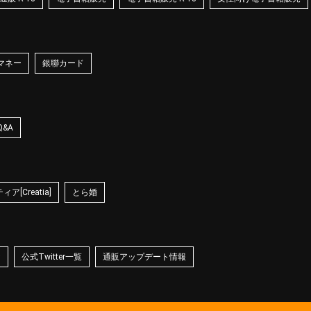
マネー
銀聯カード
Q&A
ア[Creatia]
とら婚
☆
公式Twitter一覧
通販アップデート情報