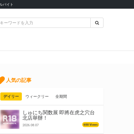
ルバイト
人気の記事
デイリー
ウィークリー
全期間
しゅにち関数展 即將在虎之穴台
北店舉辦！
688 Views
2026.08.07