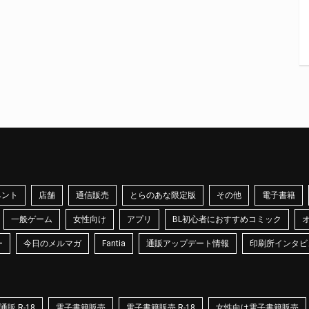
ベント
店舗
通信販売
とらのあな限定版
その他
電子書籍
一般ゲーム
女性向け
アプリ
BL初心者におすすめコミック
ー
今日のメルマガ
Fantia
通販アップデート情報
印刷所インタビ
販 R-18
電子書籍販売
電子書籍販売 R-18
女性向け電子書籍販売