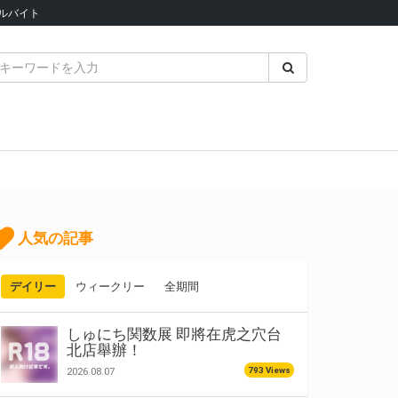
ルバイト
人気の記事
デイリー
ウィークリー
全期間
しゅにち関数展 即將在虎之穴台
北店舉辦！
793 Views
2026.08.07