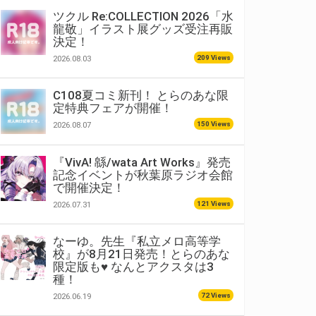
ツクル Re:COLLECTION 2026「水
龍敬」イラスト展グッズ受注再販
決定！
209 Views
2026.08.03
C108夏コミ新刊！ とらのあな限
定特典フェアが開催！
150 Views
2026.08.07
『VivA! 緜/wata Art Works』発売
記念イベントが秋葉原ラジオ会館
で開催決定！
121 Views
2026.07.31
なーゆ。先生『私立メロ高等学
校』が8月21日発売！とらのあな
限定版も♥ なんとアクスタは3
種！
72 Views
2026.06.19