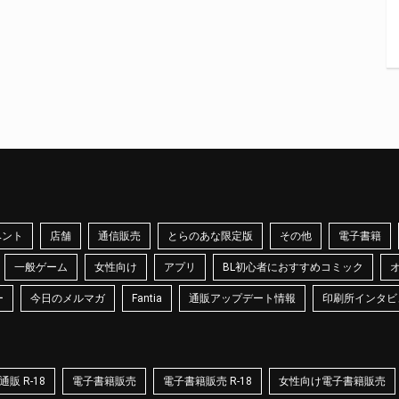
ベント
店舗
通信販売
とらのあな限定版
その他
電子書籍
一般ゲーム
女性向け
アプリ
BL初心者におすすめコミック
ー
今日のメルマガ
Fantia
通販アップデート情報
印刷所インタビ
販 R-18
電子書籍販売
電子書籍販売 R-18
女性向け電子書籍販売