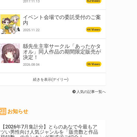
62 Views
2017.11.13
イベント会場での委託受付のご案
内
44 Views
2025.11.22
緜先生主宰サークル「あったかタ
オル」同人作品の期間限定販売が
決定！
36 Views
2026.08.04
続きを表示(デイリー)
人気の記事一覧へ
お知らせ
【2026年7月集計分】とらのあなで今最もア
ツい男性向け人気ジャンルを「販売数と作品