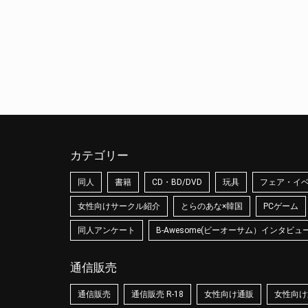
カテゴリー
同人
書籍
CD・BD/DVD
玩具
フェア・イ
女性向けサークル紹介
とらのあな×韓国
PCゲーム
同人アンケート
B-Awesome(ビーオーサム）インタビュ
通信販売
通信販売
通信販売 R-18
女性向け通販
女性向け通