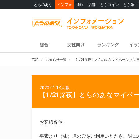
とらのあな
インフォ
通販
店舗
とらコイン
とら婚
総合
女性向け
ランキング
イラ
TOP
お知らせ一覧
【1/21深夜】とらのあなマイページ-メ
2020.01.14掲載
【1/21深夜】とらのあなマイペ
お客様各位
平素より（株）虎の穴をご利用いただき、誠に