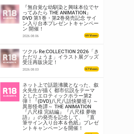
『無自覚な幼馴染と興味本位でヤ
ってみたら THE ANIMATION』
DVD 第1巻・第2巻発売記念 サイ
ン入り台本プレゼントキャンペー
ン 開催！
69 Views
2026.08.06
ツクル Re:COLLECTION 2026「き
ただりょうま」イラスト展グッズ
受注再販決定！
67 Views
2026.08.03
ネット上で話題沸騰となった、叙
火先生が描く 都市伝説をテーマ
としたエロティックホラー第2
弾！『(DVD)八尺八話快樂巡り ～
異形怪奇譚～ THE ANIMATION
『八尺様 完結編』『八尺様 夢物
語』』の発売を記念して、 『直
筆サイン入り台本＆色紙』プレゼ
ントキャンペーンを開催！