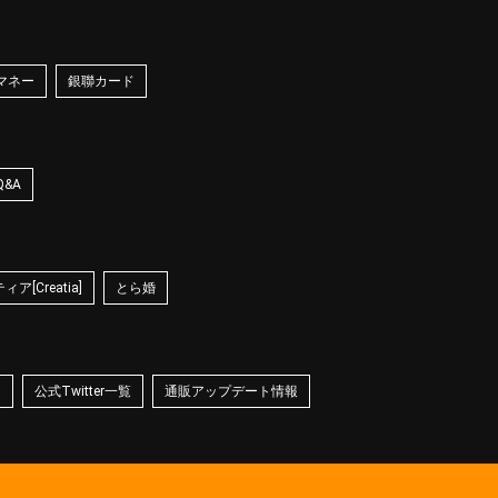
マネー
銀聯カード
Q&A
ア[Creatia]
とら婚
☆
公式Twitter一覧
通販アップデート情報