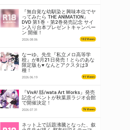
『無自覚な幼馴染と興味本位でヤ
ってみたら THE ANIMATION』
DVD 第1巻・第2巻発売記念 サイ
ン入り台本プレゼントキャンペー
ン 開催！
102 Views
2026.08.06
なーゆ。先生『私立メロ高等学
校』が8月21日発売！とらのあな
限定版も♥ なんとアクスタは3
種！
91 Views
2026.06.19
『VivA! 緜/wata Art Works』発売
記念イベントが秋葉原ラジオ会館
で開催決定！
76 Views
2026.07.31
ネット上で話題沸騰となった、叙