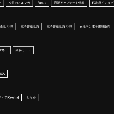
ー
今日のメルマガ
Fantia
通販アップデート情報
印刷所インタビ
販 R-18
電子書籍販売
電子書籍販売 R-18
女性向け電子書籍販売
マネー
銀聯カード
Q&A
ア[Creatia]
とら婚