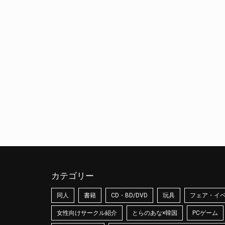
カテゴリー
同人
書籍
CD・BD/DVD
玩具
フェア・イ
女性向けサークル紹介
とらのあな×韓国
PCゲーム