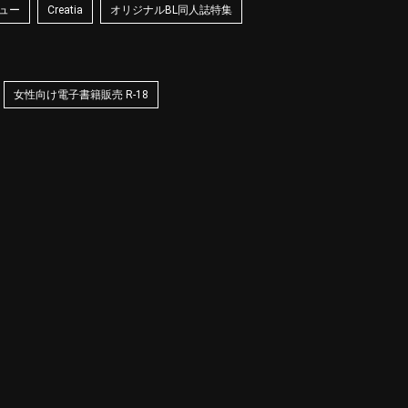
ュー
Creatia
オリジナルBL同人誌特集
女性向け電子書籍販売 R-18