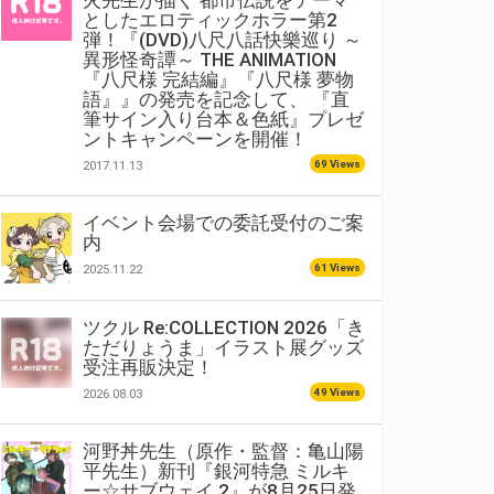
火先生が描く 都市伝説をテーマ
としたエロティックホラー第2
弾！『(DVD)八尺八話快樂巡り ～
異形怪奇譚～ THE ANIMATION
『八尺様 完結編』『八尺様 夢物
語』』の発売を記念して、 『直
筆サイン入り台本＆色紙』プレゼ
ントキャンペーンを開催！
69 Views
2017.11.13
イベント会場での委託受付のご案
内
61 Views
2025.11.22
ツクル Re:COLLECTION 2026「き
ただりょうま」イラスト展グッズ
受注再販決定！
49 Views
2026.08.03
河野丼先生（原作・監督：亀山陽
平先生）新刊『銀河特急 ミルキ
ー☆サブウェイ 2』が8月25日発