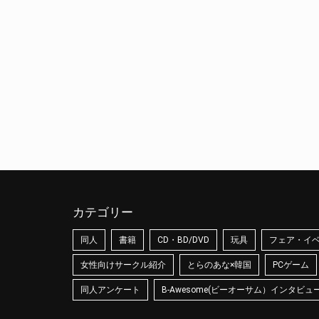
カテゴリー
同人
書籍
CD・BD/DVD
玩具
フェア・イ
女性向けサークル紹介
とらのあな×韓国
PCゲーム
同人アンケート
B-Awesome(ビーオーサム）インタビュ