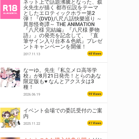
ネット上で話題沸騰となった、叙
火先生が描く 都市伝説をテーマ
としたエロティックホラー第2
弾！『(DVD)八尺八話快樂巡り ～
異形怪奇譚～ THE ANIMATION
『八尺様 完結編』『八尺様 夢物
語』』の発売を記念して、 『直
筆サイン入り台本＆色紙』プレゼ
ントキャンペーンを開催！
68 Views
2017.11.13
なーゆ。先生『私立メロ高等学
校』が8月21日発売！とらのあな
限定版も♥ なんとアクスタは3
種！
59 Views
2026.06.19
イベント会場での委託受付のご案
内
41 Views
2025.11.22