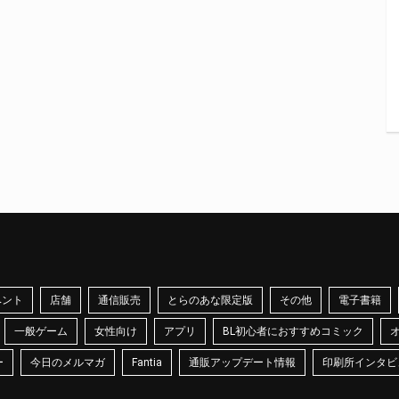
ベント
店舗
通信販売
とらのあな限定版
その他
電子書籍
一般ゲーム
女性向け
アプリ
BL初心者におすすめコミック
ー
今日のメルマガ
Fantia
通販アップデート情報
印刷所インタビ