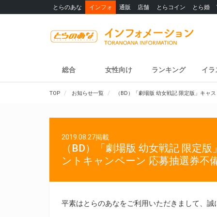
とらのあな
インフォ
通販
店舗
とらコイン
とら婚
総合
女性向け
ランキング
イラ
TOP
お知らせ一覧
（BD）「劇場版 幼女戦記 限定版」キ
2019.08.27掲載
（BD）「劇場版 幼女戦記 限定
ントキャンペーン 応募抽選券不
平素はとらのあなをご利用いただきまして、誠