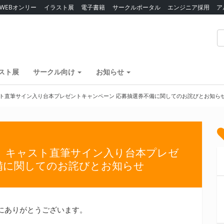
WEBオンリー
イラスト展
電子書籍
サークルポータル
エンジニア採用
ア
スト展
サークル向け
お知らせ
ャスト直筆サイン入り台本プレゼントキャンペーン 応募抽選券不備に関してのお詫びとお知ら
版」キャスト直筆サイン入り台本プレゼ
備に関してのお詫びとお知らせ
にありがとうございます。