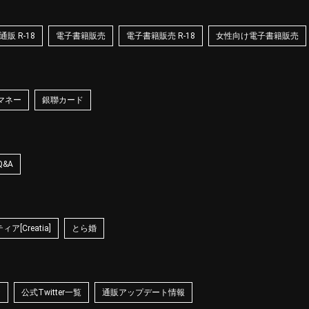
販 R-18
電子書籍販売
電子書籍販売 R-18
女性向け電子書籍販売
マネー
銀聯カード
Q&A
ア[Creatia]
とら婚
☆
公式Twitter一覧
通販アップデート情報