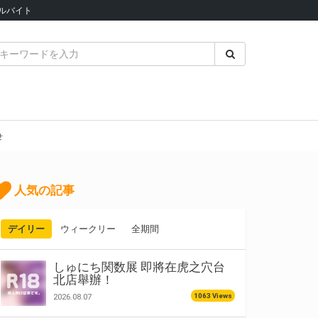
ルバイト
せ
人気の記事
デイリー
ウィークリー
全期間
しゅにち関数展 即將在虎之穴台
北店舉辦！
1063 Views
2026.08.07