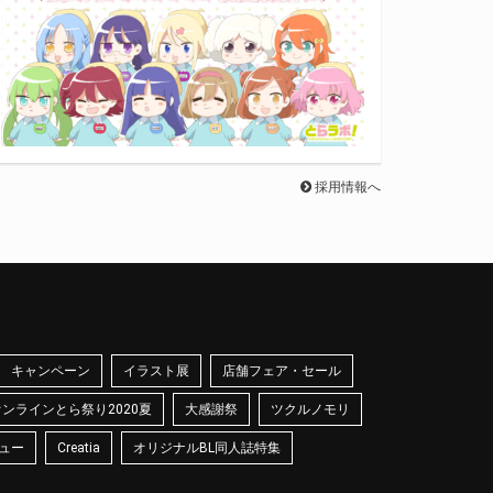
採用情報へ
キャンペーン
イラスト展
店舗フェア・セール
オンラインとら祭り2020夏
大感謝祭
ツクルノモリ
ュー
Creatia
オリジナルBL同人誌特集