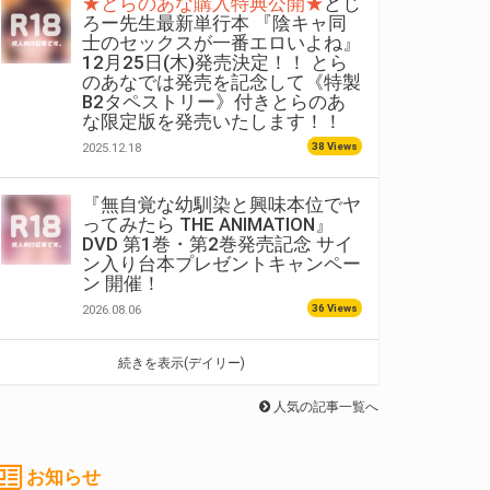
★とらのあな購入特典公開★
どじ
ろー先生最新単行本 『陰キャ同
士のセックスが一番エロいよね』
12月25日(木)発売決定！！ とら
のあなでは発売を記念して《特製
B2タペストリー》付きとらのあ
な限定版を発売いたします！！
38 Views
2025.12.18
『無自覚な幼馴染と興味本位でヤ
ってみたら THE ANIMATION』
DVD 第1巻・第2巻発売記念 サイ
ン入り台本プレゼントキャンペー
ン 開催！
36 Views
2026.08.06
続きを表示(デイリー)
人気の記事一覧へ
お知らせ