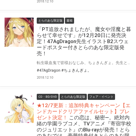
2018.12.10
とらのあな限定版
書籍
「PT追放されましたが、魔女や淫魔と暮
らせて幸せです」が12月20日に発売決
定！47AgDragon先生イラストB2スウェ
ードポスター付きとらのあな限定版発
売！
転生吸血鬼で皆様おなじみ、ちょきんぎょ。先生と47AgDragon先生のタッグが再び美少女文庫に登場！今度は流行りのPT追放モノ！ 「PT追放されましたが、魔女や淫魔と暮らせて幸せです」が12月20日発売決定！ とらのあなではイラストを担当される47AgDragon先生のイラストを使用したB2スウェードポスター付きとらのあな限定版を発売いたします！ とらのあなでしか買えない限定版をお見逃しなく！
#47AgDragon
#ちょきんぎょ。
2018.12.10
CD・BD/DVD
とらのあな限定版
フェア・イベント
★12/7更新：追加特典キャンペーン【エ
ンドカードクリアファイルセット】プレ
ゼント決定！
この恋は、秘密―。絶対内
緒の学園ラブコメ、TVアニメ『寄宿学校
のジュリエット』のBlu-rayが発売！とら
のあなでは、豪華特典付きとらのあな限