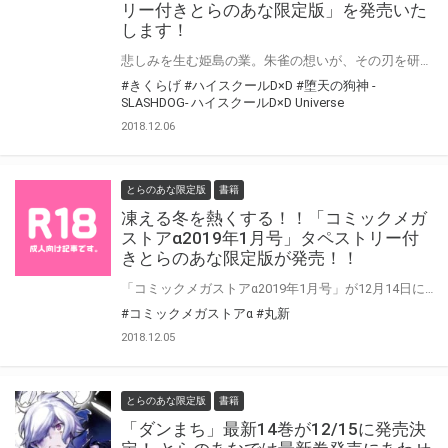
リー付きとらのあな限定版」を発売いた
します！
悲しみを生む姫島の業。朱雀の想いが、その刃を研ぎ澄ます! 『ハイスクールD×D』の前日譚を描く『堕天の狗神 -SLASHDØG- ハイスクールD×D Universe』最新3巻が2018年12月20日に発売！ とらのあなでは最新3巻発売を記念して「B2タペストリー付きとらのあな限定版」を発売いたします。 イラストは「きくらげ」先生の描き下ろし！ 今回は既刊1巻もしくは2巻をお買い上げの方でも希望の方には「B2タペストリー」をお求めいただけます！ 興味があって未読の方も是非この機会にお買い求めください！
#きくらげ
#ハイスクールD×D
#堕天の狗神 -
SLASHDOG- ハイスクールD×D Universe
2018.12.06
とらのあな限定版
書籍
凍える冬を熱くする！！「コミックメガ
ストアα2019年1月号」タペストリー付
きとらのあな限定版が発売！！
「コミックメガストアα2019年1月号」が12月14日に発売！ 今回とらのあなでは《丸新先生イラスト(とらVer)B2タペストリー付き限定版》をご用意しました！ お買い逃がしのないよう、是非お求めください！
#コミックメガストアα
#丸新
2018.12.05
とらのあな限定版
書籍
「ダンまち」最新14巻が12/15に発売決