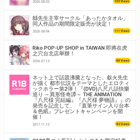
153 Views
2026.08.03
緜先生主宰サークル「あったかタオル」
同人作品の期間限定販売が決定！
111 Views
2026.08.04
Riko POP-UP SHOP in TAIWAN 即將在虎
之穴台北店舉辦！
88 Views
2026.07.13
ネット上で話題沸騰となった、叙火先生
が描く 都市伝説をテーマとしたエロティ
ックホラー第2弾！『(DVD)八尺八話快樂
巡り ～異形怪奇譚～ THE ANIMATION
『八尺様 完結編』『八尺様 夢物語』』の
発売を記念して、 『直筆サイン入り台本
＆色紙』プレゼントキャンペーンを開
催！
82 Views
2017.11.13