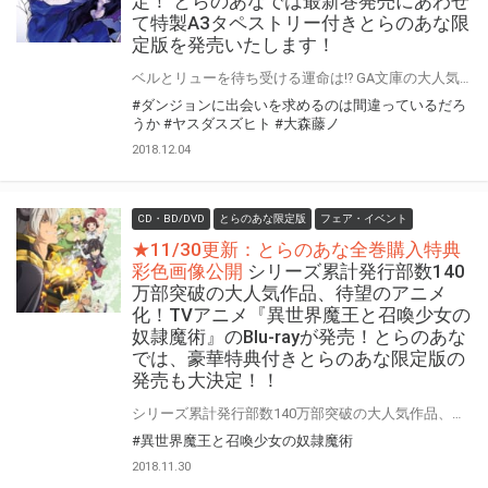
定！ とらのあなでは最新巻発売にあわせ
て特製A3タペストリー付きとらのあな限
定版を発売いたします！
ベルとリューを待ち受ける運命は!? GA文庫の大人気タイトル、「ダンジョンに出会いを求めるのは間違っているだろうか」の 最新14巻が12月15日(土)に発売！！ とらのあなでは14巻の発売を記念して、最新巻の表紙イラストを 「A3タペストリー」をとしたとらのあな限定版”をご用意させて頂きました！！ とらのあな限定版は限られておりますので予約を含め是非ともお早めにお求めください！！
#ダンジョンに出会いを求めるのは間違っているだろ
うか
#ヤスダスズヒト
#大森藤ノ
2018.12.04
CD・BD/DVD
とらのあな限定版
フェア・イベント
★11/30更新：とらのあな全巻購入特典
彩色画像公開
シリーズ累計発行部数140
万部突破の大人気作品、待望のアニメ
化！TVアニメ『異世界魔王と召喚少女の
奴隷魔術』のBlu-rayが発売！とらのあな
では、豪華特典付きとらのあな限定版の
発売も大決定！！
シリーズ累計発行部数140万部突破の大人気作品、待望のアニメ化！TVアニメ『異世界魔王と召喚少女の奴隷魔術』のBlu-rayが発売！ とらのあなでは、豪華特典付きの『とらのあな限定版』の発売も決定です！！ 気になるとらのあな限定版の特典は、 とらのあな限定版の全巻購入特典として、シェラ、レム、アリシア、シルヴィ、エデルガルトのアニメ描き下ろしB1タペストリー！ 更に、1巻にはシェラ、2巻にはレムのアニメ描き下ろしロングタペストリー付きです！ そして3巻には、録り下ろしのドラマＣＤ付きです！ そしてそして、とらのあな限定版・一般流通版の共通の全巻購入特典として、とらのあな限定版全巻購入特典のイラストを使用した、全巻収納BOXが付く超豪華な豪華特典満載となっております！ 是非ともお早めに、とらのあな対象店舗でのご予約・ご購入をお待ちしております♪♪ 公式サイト：http://isekaimaou-anime.com/
#異世界魔王と召喚少女の奴隷魔術
2018.11.30