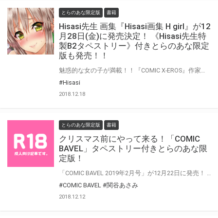
とらのあな限定版
書籍
Hisasi先生 画集『Hisasi画集 H girl』が12
月28日(金)に発売決定！ 《Hisasi先生特
製B2タペストリー》付きとらのあな限定
版も発売！！
魅惑的な女の子が満載！！『COMIC X-EROS』作家、Hisasi先生の画集が登場です！！ とらのあなでは発売を記念して《Hisasi先生特製B2タペストリー付き限定版》をご用意しました。 お買い逃がしのないよう、是非お求めください！
#Hisasi
2018.12.18
とらのあな限定版
書籍
クリスマス前にやって来る！「COMIC
BAVEL」タペストリー付きとらのあな限
定版！
「COMIC BAVEL 2019年2月号」が12月22日に発売！ とらのあなでは《関谷あさみ先生イラスト（とらVer）B2タペストリー付きとらのあな限定版》をご用意しました。 お買い逃がしのないよう、是非お求めください！
#COMIC BAVEL
#関谷あさみ
2018.12.12