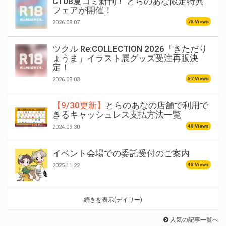
C108夏コミ新刊！ とらのあな限定特典
フェアが開催！
78 Views
2026.08.07
ツクル Re:COLLECTION 2026「きただり
ょうま」イラスト展グッズ受注再販決
定！
57 Views
2026.08.03
【9/30更新】
とらのあなの店舗で利用で
きるキャッシュレス支払方法一覧
48 Views
2024.09.30
イベント会場での委託受付のご案内
48 Views
2025.11.22
続きを表示(デイリー)
人気の記事一覧へ