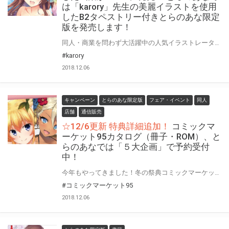
は「karory」先生の美麗イラストを使用
したB2タペストリー付きとらのあな限定
版を発売します！
同人・商業を問わず大活躍中の人気イラストレーター「karory」先生のデビュー10周年を記念した 画集が12/21にいよいよ発売!! とらのあなではkarory先生の画業10周年の集大成となる、 メモリアルな画集発売を記念して「B2タペストリー付きとらのあな限定版」を発売いたします。 是非この機会にお買い求めください！
#karory
2018.12.06
キャンペーン
とらのあな限定版
フェア・イベント
同人
店舗
通信販売
☆12/6更新 特典詳細追加！
コミックマ
ーケット95カタログ（冊子・ROM）、と
らのあなでは「５大企画」で予約受付
中！
今年もやってきました！冬の祭典コミックマーケット95が12月に開催！ とらのあなでは、恒例のカタログ特典として、今回も100名を超える豪華作家陣による ALL描き下ろしイラストを収録したイラスト集を特典としてご用意しています！ そ・し・て この冬はイラスト以外にも豪華特典＆企画をご用意!! ROMと冊子にはそれぞれ限定デザインのクリアファイルが付いてきます！ 更に、抽選で当社が製造したグッズにサインを入れた「サイン入りグッズ」をプレゼント！ 恒例のイラスト集に掲載されるイラストを使った、カタログ購入者限定グッズも多数ご用意！ 通販ご利用のお客様は、更にイラスト集を電子書籍で見られる特典もご用意！ 冬の祭典を前に、是非とらのあなでカタログをGETしよう！ C95カタログを通販で予約する
#コミックマーケット95
2018.12.06