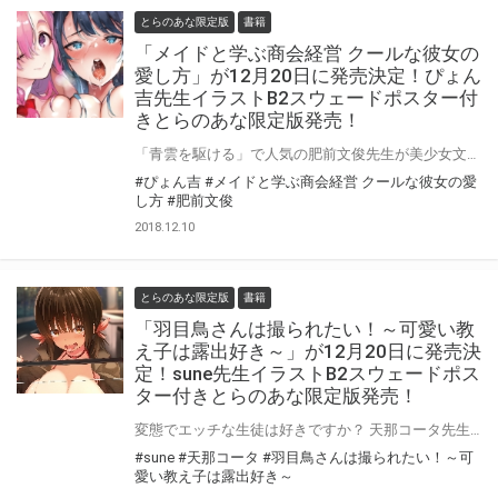
とらのあな限定版
書籍
「メイドと学ぶ商会経営 クールな彼女の
愛し方」が12月20日に発売決定！ぴょん
吉先生イラストB2スウェードポスター付
きとらのあな限定版発売！
「青雲を駆ける」で人気の肥前文俊先生が美少女文庫に初登場！ 同じく美少女文庫初参戦の人気漫画家ぴょん吉先生とタッグを組んだ「メイドと学ぶ商会経営 クールな彼女の愛し方」が12月20日発売決定！ とらのあなではイラストを担当されるぴょん吉先生のイラストを使用したB2スウェードポスター付きとらのあな限定版を発売いたします！ とらのあなでしか買えない限定版をお見逃しなく！
#ぴょん吉
#メイドと学ぶ商会経営 クールな彼女の愛
し方
#肥前文俊
2018.12.10
とらのあな限定版
書籍
「羽目鳥さんは撮られたい！～可愛い教
え子は露出好き～」が12月20日に発売決
定！sune先生イラストB2スウェードポス
ター付きとらのあな限定版発売！
変態でエッチな生徒は好きですか？ 天那コータ先生新作は前作のファンタジー路線から一転、現代に！ 「羽目鳥さんは撮られたい！～可愛い教え子は露出好き～」が12月20日発売決定！ とらのあなではイラストを担当されるsune先生のイラストを使用したB2スウェードポスター付きとらのあな限定版を発売いたします！ とらのあなでしか買えない限定版をお見逃しなく！
#sune
#天那コータ
#羽目鳥さんは撮られたい！～可
愛い教え子は露出好き～