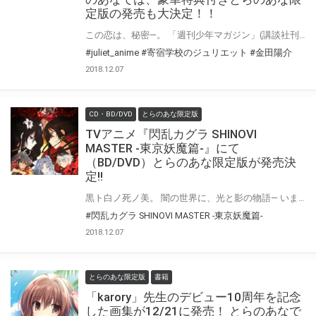
定版の発売も大決定！！
この恋は、秘密―。 「週刊少年マガジン」(講談社刊)連載中、絶対内緒の学園ラブコメ『寄宿学校のジュリエット』10月5日(金)よりTVアニメ放送・配信開始です！ そして、早くも『寄宿学校のジュリエット』のBlu-rayの発売が決定です！ さらにとらのあなでは、豪華特典付きの『とらのあな限定版』の発売も決定です！！ 気になるとらのあな限定版の特典は、 とらのあな限定版の全巻購入特典として、ペルシア＆蓮季＆シャル＆胡蝶＆手李亞のアニメ描き下ろしB1Wスエードタペストリー！ 更に、第1巻から4巻にはB1Wスエードタペストリーの絵柄を使用したB2Wスエードタペストリー付きです！！ そしてそして、とらのあな限定版・一般流通版の共通の全巻購入特典として、アニメ描き下ろし全巻収納BOXが付く超豪華な豪華特典満載となっております！ ★11/2更新★ さらに、早期予約キャンペーンの開催が決定いたしました！！ 期間中『寄宿学校のジュリエット』Blu-rayシリーズをご予約頂いたお客様に、１巻は【丸流、土佐、古羊】、２巻は【スコット、アビ、ソマリ】、３巻は【ケット、サイベル、レックス】、４巻は【藍瑠、獅子、歩米留】の『サポーターカード』3枚セットをプレゼント！ さらに、全巻ご予約の上ご購入頂いたお客様には、スペシャル特典として、【露壬雄、ペルシア、蓮季、シャル、胡蝶、手李亞】の『サポーターカード』6枚セットをプレゼント致します！！ ★12/7更新★ さらにさに、追加特典キャンペーンの開催が決定しました！！ 『寄宿学校のジュリエット』Blu-ray第1巻～第4巻をご購入いただいた方に、 先着で【エンドカードクリアファイルセット】をプレゼントします！ 是非ともお早めに、とらのあな対象店舗でのご予約・ご購入をお待ちしております♪♪ 公式サイト：http://juliet-anime.com/index.html
#juliet_anime
#寄宿学校のジュリエット
#金田陽介
2018.12.07
CD・BD/DVD
とらのあな限定版
TVアニメ『閃乱カグラ SHINOVI
MASTER -東京妖魔篇-』にて
（BD/DVD）とらのあな限定版が発売決
定!!
黒ト白ノ死ノ美。 闇の世界に、光と影の物語― いま最胸の善忍と悪忍の正義がぶつかりあう。 2018年10月よりテレビアニメ放送開始の爆乳ハイパーバトル「閃乱カグラ SHINOVI MASTER -東京妖魔篇-」Blu-ray/DVDの発売が大決定!! とらのあなでは超豪華【最胸】ラインナップのとらのあな限定版を実施いたします。 「とらのあな」だけの豪華版特典は… ◎とらのあな限定版特典① 1巻購入特典：キャラクター原案・八重樫 南先生描き下ろしイラスト 使用B2タペストリー ◎とらのあな限定版特典② 2〜4巻購入特典：キャラクター缶バッジ（57mm）5種セット ◎とらのあな限定版特典③ 全巻購入特典その1：キャラクター原案・八重樫 南先生描き下ろしイラスト 使用ベッドシーツ 全巻購入特典その2：キャラクター缶バッジ（57mm）5種セット 以上全6種のまさに最胸ラインナップです!! 是非、とらのあな対象店舗でご予約・ご購入をお待ちしております♪♪
#閃乱カグラ SHINOVI MASTER -東京妖魔篇-
2018.12.07
とらのあな限定版
書籍
「karory」先生のデビュー10周年を記念
した画集が12/21に発売！ とらのあなで