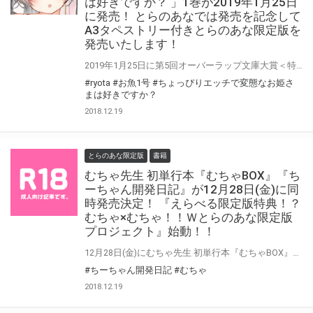
は好きですか？ 」1巻が2019年1月25日
に発売！ とらのあなでは発売を記念して
A3タペストリー付きとらのあな限定版を
発売いたします！
2019年1月25日に第5回オーバーラップ文庫大賞＜特別賞＞受賞作「ちょっぴりエッチで変態なお姫さまは好きですか？ 」1巻が発売！ とらのあなでは発売を記念してイラストを担当する「ryota」先生のイラストを 使用した「A3タペストリー付きとらのあな限定版」をご用意しました！ イラストはカバー予定イラストの別Verとなっております！ とらのあな限定版は限られておりますので予約を含め是非ともお早めにお求めください！！
#ryota
#お魚1号
#ちょっぴりエッチで変態なお姫さ
まは好きですか？
2018.12.19
とらのあな限定版
書籍
むちゃ先生 初単行本『むちゃBOX』『ち
ーちゃん開発日記』が12月28日(金)に同
時発売決定！ 『えらべる限定版特典！？
むちゃ×むちゃ！！Ｗとらのあな限定版
プロジェクト』始動！！
12月28日(金)にむちゃ先生 初単行本『むちゃBOX』と『ちーちゃん開発日記』が同時発売！！ とらのあなでは発売を記念して、単行本ご購入の方に《むちゃ先生描き下ろしB2タペストリー》or《むちゃ先生描き下ろしアクリルフィギュア「 真白ちさと 」》 有償特典をえらべて購入できる企画をご用意いたしました！！ 『むちゃBOX』+《タペストリー》でも、『むちゃBOX』+《アクリルフィギュア》でも 『ちーちゃん開発日記』+《タペストリー》でも、『ちーちゃん開発日記』+《アクリルフィギュア》でも あなたの好きな組み合わせで、とらのあな限定版を楽しめます！ さらに！！ 単行本『むちゃBOX』と『ちーちゃん開発日記』同時購入の方に、特製クリアファイルをプレゼント！！ お買い逃がしのないよう、是非お求めください！
#ちーちゃん開発日記
#むちゃ
2018.12.19