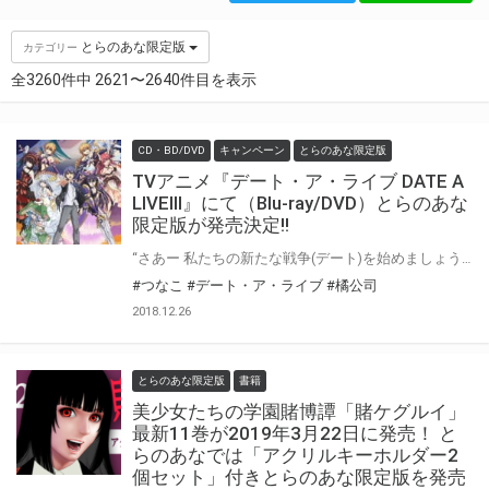
とらのあな限定版
カテゴリー
全3260件中 2621〜2640件目を表示
CD・BD/DVD
キャンペーン
とらのあな限定版
TVアニメ『デート・ア・ライブ DATE A
LIVEⅢ』にて（Blu-ray/DVD）とらのあな
限定版が発売決定!!
“さあー 私たちの新たな戦争(デート)を始めましょう” 2019年1月よりテレビアニメ放送開始の「デート・ア・ライブ DATE A LIVEⅢ」Blu-ray/DVDが発売します。 なんと上巻では「時崎狂三1/7スケールフィギュア付き完全数量限定版」の発売が決定！ さらにとらのあなでは超豪華ラインナップの【とらのあな限定版】を実施いたします。 「とらのあな」だけの豪華特典は… ●とらのあな限定版BD・DVD BOX 上巻購入特典：アニメ描き下ろしイラスト使用等身大タペストリー① ●とらのあな限定版BD・DVD BOX 下巻購入特典：アニメ描き下ろしイラスト使用等身大タペストリー② ●とらのあな限定版BD・DVD BOX上下巻購入特典：アニメ描き下ろしイラスト使用メタリッククリアポスター（カレンダー仕様2枚セット） ●BD・DVD BOX 上下巻購入特典：オリジナルBOX in BOX 以上の超豪華ラインナップです、思う存分デレて下さい!! 是非、とらのあな対象店舗でご予約・ご購入をお待ちしております♪♪
#つなこ
#デート・ア・ライブ
#橘公司
2018.12.26
とらのあな限定版
書籍
美少女たちの学園賭博譚「賭ケグルイ」
最新11巻が2019年3月22日に発売！ と
らのあなでは「アクリルキーホルダー2
個セット」付きとらのあな限定版を発売