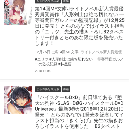
とらのあな限定版
書籍
第14回MF文庫Jライトノベル新人賞最優
秀賞受賞作「人形剣士は絶ち切れない 一
等審問官ガルノーの監視記録」が12月25
日に発売！ とらのあなではイラスト担当
の「ニリツ」先生の描き下ろしB2タペス
トリー付きとらのあな限定版を発売いた
します！
12月25日に第14回MF文庫Jライトノベル新人賞最優秀賞受賞作「人形剣士<ドールブレイブ>は絶ち切れない 一等審問官ガルノーの監視記録」 とらのあなでは発売を記念してイラストを担当する「ニリツ」先生の描き下ろしイラストを 使用した「B2タペストリー付きとらのあな限定版」をご用意しました！ とらのあな限定版は限られておりますので予約を含め是非ともお早めにお求めください！！
#ニリツ
#人形剣士は絶ち切れない 一等審問官ガルノ
ーの監視記録
#林星悟
2018.12.06
とらのあな限定版
書籍
『ハイスクールD×D』前日譚である『堕
天の狗神 -SLASHDØG- ハイスクールD×D
Universe』最新3巻が2018年12月20日に
発売！ とらのあなでは発売を記念してイ
ラスト担当の「きくらげ」先生の描きお
ろしイラストを使用した 「B2タペスト