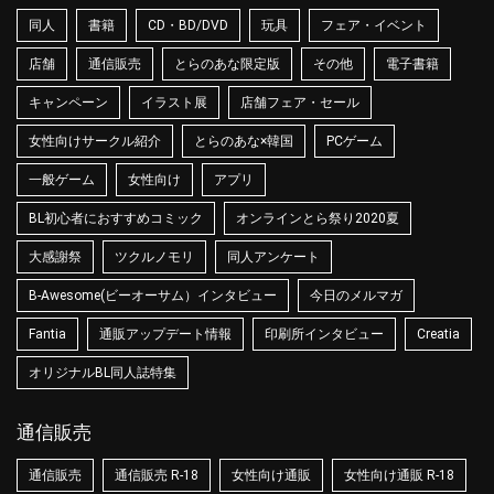
同人
書籍
CD・BD/DVD
玩具
フェア・イベント
店舗
通信販売
とらのあな限定版
その他
電子書籍
キャンペーン
イラスト展
店舗フェア・セール
女性向けサークル紹介
とらのあな×韓国
PCゲーム
一般ゲーム
女性向け
アプリ
BL初心者におすすめコミック
オンラインとら祭り2020夏
大感謝祭
ツクルノモリ
同人アンケート
B-Awesome(ビーオーサム）インタビュー
今日のメルマガ
Fantia
通販アップデート情報
印刷所インタビュー
Creatia
オリジナルBL同人誌特集
通信販売
通信販売
通信販売 R-18
女性向け通販
女性向け通販 R-18