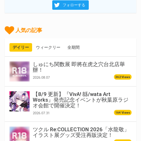
フォローする
人気の記事
デイリー
ウィークリー
全期間
しゅにち関数展 即將在虎之穴台北店舉
辦！
362 Views
2026.08.07
【8/9 更新】『VivA! 緜/wata Art
Works』発売記念イベントが秋葉原ラジ
オ会館で開催決定！
164 Views
2026.07.31
ツクル Re:COLLECTION 2026「水龍敬」
イラスト展グッズ受注再販決定！