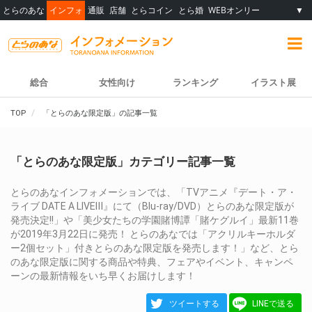
とらのあな
インフォ
通販
店舗
とらコイン
とら婚
WEBオンリー
▼
総合
女性向け
ランキング
イラスト展
TOP
「とらのあな限定版」の記事一覧
「とらのあな限定版」カテゴリー記事一覧
とらのあなインフォメーションでは、「TVアニメ『デート・ア・
ライブ DATE A LIVEⅢ』にて（Blu-ray/DVD）とらのあな限定版が
発売決定!!」や「美少女たちの学園賭博譚「賭ケグルイ」最新11巻
が2019年3月22日に発売！ とらのあなでは「アクリルキーホルダ
ー2個セット」付きとらのあな限定版を発売します！」など、とら
のあな限定版に関する商品や特典、フェアやイベント、キャンペ
ーンの最新情報をいち早くお届けします！
ツイートする
LINEで送る