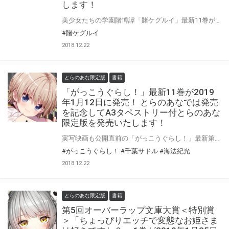
します！
美少女たちの学園賭博譚「賭ケグルイ」最新11巻が2019年3月22日に発売！ とらのあなでは11巻の発売を記念して「アクリルキーホルダー2個セット」付きの限定版を発売いたします。 イラストは「尚村透先生」描き下ろしの「芽亜里＆リリカ」のSDキャラクター!! 是非この機会にお買い求めください！
#賭ケグルイ
2018.12.22
とらのあな限定版
書籍
「がっこうぐらし！」最新11巻が2019
年1月12日に発売！ とらのあなでは発売
を記念してA3タペストリー付とらのあな
限定版を発売いたします！
実写映画も公開直前の「がっこうぐらし！」最新第11巻が2019年1月12日にいよいよ発売！ とらのあなでは11巻の発売を記念して10巻に引き続き 「A3タペストリー付きとらのあな限定版」をご用意させて頂きました！！ とらのあな限定版は限られておりますので予約を含め是非ともお早めにお求めください！！
#がっこうぐらし！
#千葉サドル
#海法紀光
2018.12.22
とらのあな限定版
書籍
第5回オーバーラップ文庫大賞＜特別賞
＞「ちょっぴりエッチで変態なお姫さま