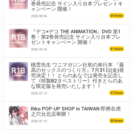
巻発売記念 サイン入り台本プレゼントキ
ャンペーン 開催！
50 Views
2026.08.06
『デコ×デコ THE ANIMATION』DVD 第1
巻・第2巻発売記念 サイン入り台本プレ
ゼントキャンペーン 開催！
41 Views
2026.05.25
桃雲先生 ワニマガジン社初の単行本 『最
高のセックスのつくり方』7月31日(金)発
売決定！！ とらのあなでは発売を記念し
て《特製B2タペストリー》付きとらのあ
な限定版を発売いたします！！
37 Views
2026.07.13
Riko POP-UP SHOP in TAIWAN 即將在虎
之穴台北店舉辦！
35 Views
2026.07.13