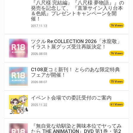
『八尺様 完結編』『八尺様 夢物語』』の
発売を記念して、 『直筆サイン入り台本
＆色紙』プレゼントキャンペーンを開
催！
76 Views
2017.11.13
ツクル Re:COLLECTION 2026「水龍敬」
イラスト展グッズ受注再販決定！
76 Views
2026.08.03
C108夏コミ新刊！ とらのあな限定特典
フェアが開催！
75 Views
2026.08.07
イベント会場での委託受付のご案内
61 Views
2025.11.22
『無自覚な幼馴染と興味本位でヤってみ
たら THE ANIMATION』DVD 第1巻・第2