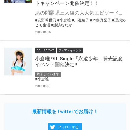
トキャンペーン開催決定！！
あの問題児三人組の大人気エピソードが『声優グランプリ』プレゼンツの豪華キャストでドラマCDになって登場！ 小倉唯、諏訪ななか、安野希世乃、川澄綾子、本多真梨子が問題児組を演じる豪華キャスティングです！ 大人気シリーズ最新刊、完全数量限定生産の「理想のヒモ生活 12 ドラマCD付き限定特装版」が4/30に発売です！ とらのあなでは【理想のヒモ生活 12 ドラマCD付き限定特装版】の発売を記念して、 ドラマCD出演キャストによる直筆サインの入った色紙プレゼントキャンペーンを開催します！！ 貴重な直筆サイン入り色紙を手に入れるチャンスです！ 是非、奮ってご応募ください♪
#安野希世乃
#小倉唯
#川澄綾子
#本多真梨子
#理想の
ヒモ生活
#諏訪ななか
2019.04.25
CD・BD/DVD
フェア・イベント
小倉唯 9th Single「永遠少年」発売記念
イベント開催決定!!
終了しています
#小倉唯
2018.06.01
最新情報をTwitterでお届け！
フォローする