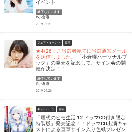
イベント
終了しています
#小倉唯
2019.08.21
フェア・イベント
書籍
★4/26：ご当選者宛てに当選通知メール
を送信しました。
「小倉唯パーソナルブ
ック」の発売を記念して、サイン会の開
催が決定！！
終了しています
#小倉唯
2019.04.26
キャンペーン
書籍
「理想のヒモ生活 12 ドラマCD付き限定
特装版」発売記念！！ドラマCD出演キャ
ストによる直筆サイン入り色紙プレゼン