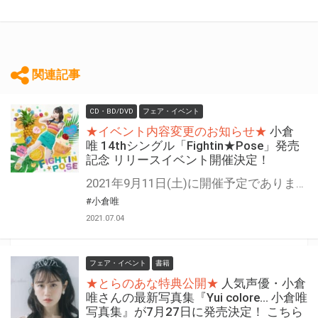
関連記事
CD・BD/DVD
フェア・イベント
★イベント内容変更のお知らせ★
小倉
唯 14thシングル「Fightin★Pose」発売
記念 リリースイベント開催決定！
2021年9月11日(土)に開催予定でありました、 小倉 唯 14thシングル「Fightin★Pose」発売記念 リリースイベント「トークイベント（有観客）」に関しまして、 17日の政府決定に伴い、東京都を含む13都府県が9月12日(日)まで緊急事態宣言の対象地域となった状況を踏まえ、協議を重ねさせていただきました結果、お客様ならびに出演者の健康、安全を考慮し、表題イベントの開催を中止させていただき、下記にて内容を変更させていただくこととなりました。 ご来場を楽しみにしていたお客様には、大変ご迷惑をおかけいたしますこと、深くお詫び申し上げます。 今回開催中止とさせていただきましたイベントは、 「WithLIVE」アプリを使用したオンライン個別トーク会に内容を変更させていただき、ご当選予定でしたお客様にご案内させていただきます。 有観客でのトークイベントご参加を楽しみにされていた皆様には、大変心苦しい限りではございますが、何卒ご理解・ご協力を賜りますようよろしくお願い申し上げます。 【公式HP】 http://www.ogurayui.jp/info/3416/ 小倉 唯さんの14thシングル「Fightin★Pose」の発売記念イベントの開催が決定！！ 対象商品をご購入いただいた方に＜イベント応募用紙＞を1枚差し上げます。 ご応募いただいた方の中から抽選でイベントにご招待いたします。 奮ってご応募ください！
#小倉唯
2021.07.04
フェア・イベント
書籍
★とらのあな特典公開★
人気声優・小倉
唯さんの最新写真集『Yui colore… 小倉唯
写真集』が7月27日に発売決定！ こちら