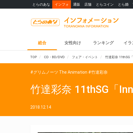
とらのあな
インフォ
通販
店舗
とらコイン
とら婚
総合
女性向け
ランキング
イラ
TOP
CD・BD/DVD
フェア・イベント
竹達彩奈 11thSG
#グリムノーツ The Animation
#竹達彩奈
竹達彩奈 11thSG「I
2018.12.14