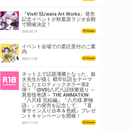
『VivA! 緜/wata Art Works』発売
記念イベントが秋葉原ラジオ会館
で開催決定！
75 Views
2026.07.31
イベント会場での委託受付のご案
内
67 Views
2025.11.22
ネット上で話題沸騰となった、叙
火先生が描く 都市伝説をテーマ
としたエロティックホラー第2
弾！『(DVD)八尺八話快樂巡り ～
異形怪奇譚～ THE ANIMATION
『八尺様 完結編』『八尺様 夢物
語』』の発売を記念して、 『直
筆サイン入り台本＆色紙』プレゼ
ントキャンペーンを開催！
65 Views
2017.11.13