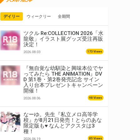
デイリー
ウィークリー
全期間
ツクル Re:COLLECTION 2026「水
龍敬」イラスト展グッズ受注再販
決定！
173 Views
2026.08.03
『無自覚な幼馴染と興味本位でヤ
ってみたら THE ANIMATION』DV
D 第1巻・第2巻発売記念 サイン
入り台本プレゼントキャンペーン
開催！
98 Views
2026.08.06
なーゆ。先生『私立メロ高等学
校』が8月21日発売！とらのあな
限定版も♥ なんとアクスタは3
種！
85 Views
2026.06.19