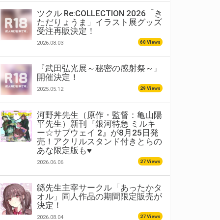
ツクル Re:COLLECTION 2026「き
ただりょうま」イラスト展グッズ
受注再販決定！
60 Views
2026.08.03
『武田弘光展～秘密の感射祭～』
開催決定！
29 Views
2025.05.12
河野丼先生（原作・監督：亀山陽
平先生）新刊『銀河特急 ミルキ
ー☆サブウェイ 2』が8月25日発
売！アクリルスタンド付きとらの
あな限定版も♥
27 Views
2026.06.06
緜先生主宰サークル「あったかタ
オル」同人作品の期間限定販売が
決定！
27 Views
2026.08.04